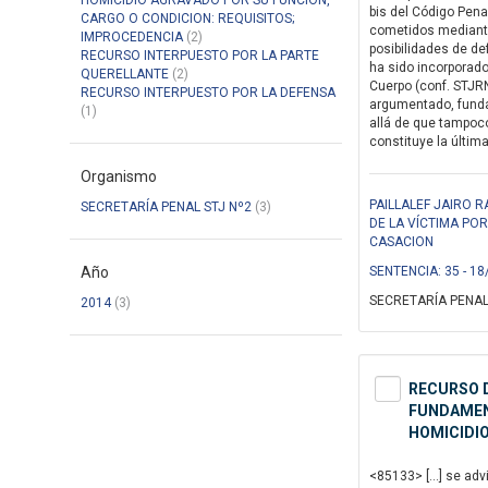
HOMICIDIO AGRAVADO POR SU FUNCION,
bis del Código Pena
CARGO O CONDICION: REQUISITOS;
cometidos mediante 
IMPROCEDENCIA
(2)
posibilidades de de
RECURSO INTERPUESTO POR LA PARTE
ha sido incorporad
QUERELLANTE
(2)
Cuerpo (conf. STJRN
RECURSO INTERPUESTO POR LA DEFENSA
argumentado, fundad
(1)
allá de que tampoco
constituye la última
Organismo
PAILLALEF JAIRO 
SECRETARÍA PENAL STJ Nº2
(3)
DE LA VÍCTIMA PO
CASACION
Año
SENTENCIA: 35 - 18
SECRETARÍA PENAL
2014
(3)
RECURSO D
FUNDAMENT
HOMICIDIO
<85133> […] se advi