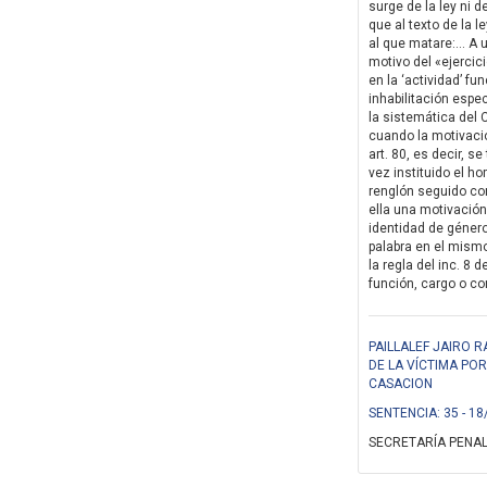
surge de la ley ni 
que al texto de la 
al que matare:… A u
motivo del «ejercic
en la ‘actividad’ fu
inhabilitación especi
la sistemática del
cuando la motivació
art. 80, es decir, 
vez instituido el ho
renglón seguido con
ella una motivación 
identidad de género
palabra en el mismo
la regla del inc. 8 
función, cargo o con
PAILLALEF JAIRO 
DE LA VÍCTIMA PO
CASACION
SENTENCIA: 35 - 18
SECRETARÍA PENAL