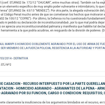
l (conf. STJRNS2 Se. 172/12 “CHUCAIR”, entre muchas otras). También se ha explic
un elemento específico de muy amplio poder vulnerante e intimidatorio, lo que 
fensa” (STJRNS2 Se. 63/13 “MENDEZ”). Por otra parte, la alegada vulneración del pr
o al Código Penal mucho antes de que se cometieran los hechos que motivaron 
S2 Se 100/12 “COFRE”).- Por último, la Defensa no ha cuestionado fundadamente 
o ni pedido su declaración de inconstitucionalidad-, por lo que mal podría dejar 
 se aprecia una inconstitucionalidad palmaria y manifiesta que habilite tal decl
 herramienta a la que podría acudirse, en resguardo de la división de poderes. (Del
RAUL MARIPI S HOMICIDIO DOBLEMENTE AGRAVADO POR EL USO DE ARMA DE FUE
R SER MIEMBRO DE LA FUERZA POLICIAL RESISTENCIA A LA AUTORIDAD Y PORTA
/03/2014 - DEFINITIVA
 STJ Nº2
E CASACION - RECURSO INTERPUESTO POR LA PARTE QUERELLANTE
ACION - HOMICIDIO AGRAVADO - AGRAVANTES DE LA PENA - ARMA 
 AGRAVADO POR SU FUNCION, CARGO O CONDICION: REQUISITOS;
erte claramente la insuficiencia de los argumentos brindados en el recurso, en t