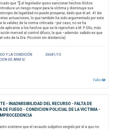
ado que “[] el legislador quiso sancionar hechos ilícitos
introduce un riesgo mayor para la víctima y disminuye sus
incipio de legalidad no puede prosperar, dado que el art. 41 bis
estas actuaciones, lo que también ha sido argumentado por este
la validez de la norma criticada –por caso, no se ha
de aplicarse a los hechos que se le reprochan a M. P. Ello, más
aración merced al control difuso, la que –además- sabido es que
 voto de la Dra. Piccinini sin disidencia)
GO Y LA CONDICIÓN
26681/13
CION DE ARM S/
Fallo
 - INADMISIBILIDAD DEL RECURSO - FALTA DE
DE FUEGO - CONDICION POLICIAL DE LA VICTIMA -
 IMPROCEDENCIA
anto sostiene que el recaudo subjetivo exigido por el a quo no