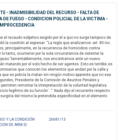
 - INADMISIBILIDAD DEL RECURSO - FALTA DE
DE FUEGO - CONDICION POLICIAL DE LA VICTIMA -
 IMPROCEDENCIA
e el recaudo subjetivo exigido por el a quo no surge tampoco de
 la cuestión al expresar: “La regla que analizamos -art. 80 inc.
es, principalmente, en la recurrencia de homicidios contra
r lo tanto, ocurrieron por la sola circunstancia de ostentar la
e expuso ‘lamentablemente, nos encontramos ante un nuevo
n matando por el solo hecho de ser agentes. Esto es terrible; es
 comisarios que conocen los elementos que andan por la calle y
 que es policía la matan sin ningún motivo aparente que no sea
 Agundes, Presidente de la Comisión de Asuntos Penales y
rmiten remontar la interpretación de la voluntad legislativa
cicio legítimo de su función’…”. Nada dijo el recurrente respecto
surgiría del mismo la pretendida especificidad en el elemento
GO Y LA CONDICIÓN
26681/13
CION DE ARM S/