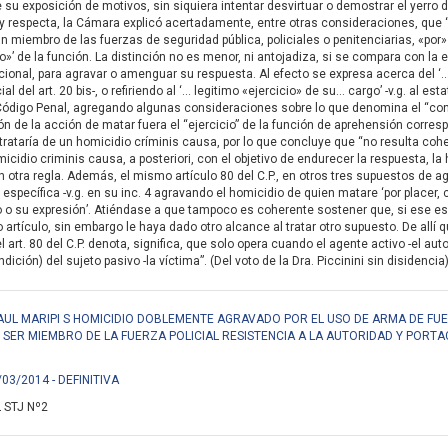
de su exposición de motivos, sin siquiera intentar desvirtuar o demostrar el yerr
ley respecta, la Cámara explicó acertadamente, entre otras consideraciones, que 
n miembro de las fuerzas de seguridad pública, policiales o penitenciarias, «por»
io»’ de la función. La distinción no es menor, ni antojadiza, si se compara con 
ncional, para agravar o amenguar su respuesta. Al efecto se expresa acerca del ‘… 
al del art. 20 bis-, o refiriendo al ‘… legitimo «ejercicio» de su… cargo’ -v.g. al est
 Código Penal, agregando algunas consideraciones sobre lo que denomina el “cont
n de la acción de matar fuera el “ejercicio” de la función de aprehensión corresp
se trataría de un homicidio críminis causa, por lo que concluye que “no resulta co
micidio criminis causa, a posteriori, con el objetivo de endurecer la respuesta, la
 otra regla. Además, el mismo artículo 80 del C.P., en otros tres supuestos de agr
específica -v.g. en su inc. 4 agravando el homicidio de quien matare ‘por placer, co
 o su expresión’. Atiéndase a que tampoco es coherente sostener que, si ese es e
 artículo, sin embargo le haya dado otro alcance al tratar otro supuesto. De allí q
del art. 80 del C.P. denota, significa, que solo opera cuando el agente activo -el 
dición) del sujeto pasivo -la víctima”. (Del voto de la Dra. Piccinini sin disidencia
RAUL MARIPI S HOMICIDIO DOBLEMENTE AGRAVADO POR EL USO DE ARMA DE FUE
R SER MIEMBRO DE LA FUERZA POLICIAL RESISTENCIA A LA AUTORIDAD Y PORTA
/03/2014 - DEFINITIVA
 STJ Nº2