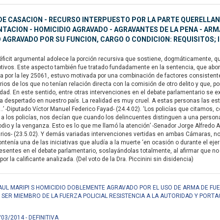
E CASACION - RECURSO INTERPUESTO POR LA PARTE QUERELLANTE
ACION - HOMICIDIO AGRAVADO - AGRAVANTES DE LA PENA - ARMA 
 AGRAVADO POR SU FUNCION, CARGO O CONDICION: REQUISITOS;
ficit argumental adolece la porción recursiva que sostiene, dogmáticamente, qu
tivos. Este aspecto también fue tratado fundadamente en la sentencia, que abordó
uida por la ley 25061, estuvo motivada por una combinación de factores consistent
arios de los que no tenían relación directa con la comisión de otro delito y que, po
idad. En este sentido, entre otras intervenciones en el debate parlamentario s
despertado en nuestro país. La realidad es muy cruel. A estas personas las está
’ -Diputado Víctor Manuel Federico Fayad- (24.4.02). ‘Los policías que citamos,
 los policías, nos decían que cuando los delincuentes distinguen a una persona
dio y la venganza. Esto es lo que me llamó la atención’ -Senador Jorge Alfredo
os- (23.5.02). Y demás variadas intervenciones vertidas en ambas Cámaras, no pe
ntenía una de las iniciativas que aludía a la muerte ‘en ocasión o durante el ejer
esentes en el debate parlamentario, soslayándolas totalmente, al afirmar que no 
por la calificante analizada. (Del voto de la Dra. Piccinini sin disidencia)
RAUL MARIPI S HOMICIDIO DOBLEMENTE AGRAVADO POR EL USO DE ARMA DE FUE
R SER MIEMBRO DE LA FUERZA POLICIAL RESISTENCIA A LA AUTORIDAD Y PORTA
/03/2014 - DEFINITIVA