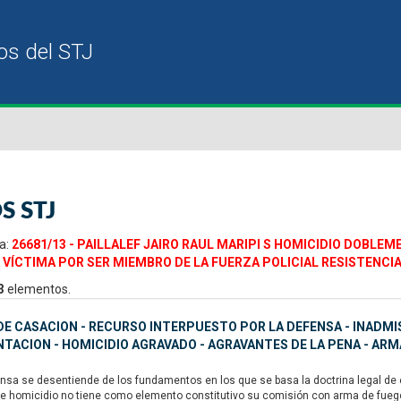
S STJ
a:
26681/13 - PAILLALEF JAIRO RAUL MARIPI S HOMICIDIO DOBLE
 VÍCTIMA POR SER MIEMBRO DE LA FUERZA POLICIAL RESISTENCI
3
elementos.
E CASACION - RECURSO INTERPUESTO POR LA DEFENSA - INADMISI
ACION - HOMICIDIO AGRAVADO - AGRAVANTES DE LA PENA - ARM
nsa se desentiende de los fundamentos en los que se basa la doctrina legal de e
de homicidio no tiene como elemento constitutivo su comisión con arma de fuego,