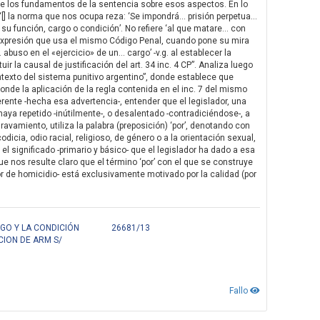
o de los fundamentos de la sentencia sobre esos aspectos. En lo
“[] la norma que nos ocupa reza: ‘Se impondrá… prisión perpetua…
 su función, cargo o condición’. No refiere ‘al que matare… con
la expresión que usa el mismo Código Penal, cuando pone su mira
abuso en el «ejercicio» de un… cargo’ -v.g. al establecer la
atuir la causal de justificación del art. 34 inc. 4 CP”. Analiza luego
exto del sistema punitivo argentino”, donde establece que
onde la aplicación de la regla contenida en el inc. 7 del mismo
herente -hecha esa advertencia-, entender que el legislador, una
 haya repetido -inútilmente-, o desalentado -contradiciéndose-, a
avamiento, utiliza la palabra (preposición) ‘por’, denotando con
dicia, odio racial, religioso, de género o a la orientación sexual,
l significado -primario y básico- que el legislador ha dado a esa
ue nos resulte claro que el término ‘por’ con el que se construye
autor de homicidio- está exclusivamente motivado por la calidad (por
)
GO Y LA CONDICIÓN
26681/13
CION DE ARM S/
Fallo