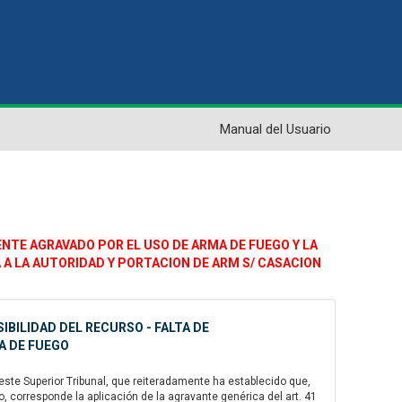
Manual del Usuario
MENTE AGRAVADO POR EL USO DE ARMA DE FUEGO Y LA
A A LA AUTORIDAD Y PORTACION DE ARM S/ CASACION
BILIDAD DEL RECURSO - FALTA DE
A DE FUEGO
ste Superior Tribunal, que reiteradamente ha establecido que,
 corresponde la aplicación de la agravante genérica del art. 41