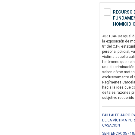
RECURSO D
FUNDAMENT
HOMICIDIO
<85134> De igual dé
la exposición de mo
8° del C.P.-, estat
personal policial, v
víctima aquella cal
fenómeno que se ha 
una discriminación…
saben cómo matan a
exclusivamente el o
Regímenes Carcelari
hacia la idea que co
de tales razones pr
subjetivo requerido 
PAILLALEF JAIRO 
DE LA VÍCTIMA PO
CASACION
SENTENCIA: 35 - 18