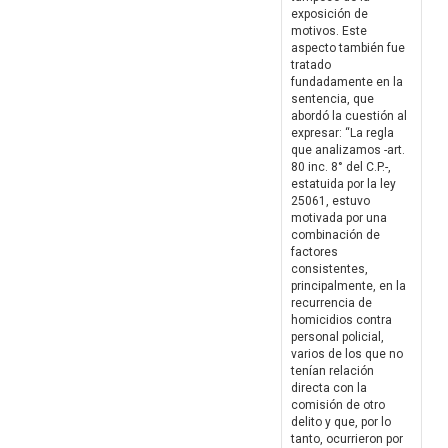
exposición de
motivos. Este
aspecto también fue
tratado
fundadamente en la
sentencia, que
abordó la cuestión al
expresar: “La regla
que analizamos -art.
80 inc. 8° del C.P.-,
estatuida por la ley
25061, estuvo
motivada por una
combinación de
factores
consistentes,
principalmente, en la
recurrencia de
homicidios contra
personal policial,
varios de los que no
tenían relación
directa con la
comisión de otro
delito y que, por lo
tanto, ocurrieron por