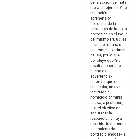
de la acción de matar
fuera el “ejercicio” de
la función de
aprehensión
corresponde la
aplicación de la regla
contenida en el inc. 7
del mismo art. 80, es
decir, se trataría de
un homicidio críminis
causa, por lo que
concluye que “no
resulta coherente -
hecha esa
advertencia-,
entender que el
legislador, una vez
instituido el
homicidio criminis
causa, a posteriori,
con el objetivo de
endurecer la
respuesta, la haya
repetido -inútilmente-,
o desalentado -
contradiciéndose-, a