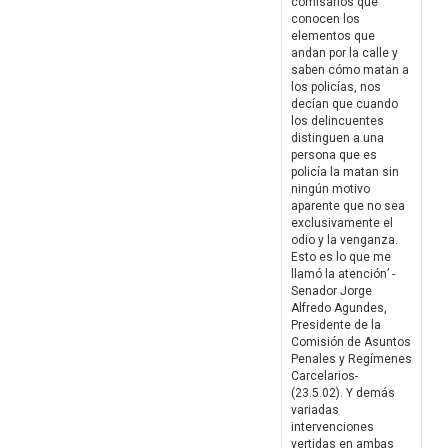
comisarios que
conocen los
elementos que
andan por la calle y
saben cómo matan a
los policías, nos
decían que cuando
los delincuentes
distinguen a una
persona que es
policía la matan sin
ningún motivo
aparente que no sea
exclusivamente el
odio y la venganza.
Esto es lo que me
llamó la atención’ -
Senador Jorge
Alfredo Agundes,
Presidente de la
Comisión de Asuntos
Penales y Regímenes
Carcelarios-
(23.5.02). Y demás
variadas
intervenciones
vertidas en ambas