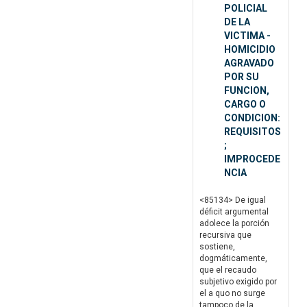
POLICIAL
DE LA
VICTIMA -
HOMICIDIO
AGRAVADO
POR SU
FUNCION,
CARGO O
CONDICION:
REQUISITOS
;
IMPROCEDE
NCIA
<85134> De igual
déficit argumental
adolece la porción
recursiva que
sostiene,
dogmáticamente,
que el recaudo
subjetivo exigido por
el a quo no surge
tampoco de la