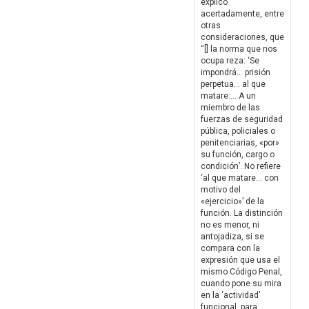
explicó
acertadamente, entre
otras
consideraciones, que
“[] la norma que nos
ocupa reza: ‘Se
impondrá… prisión
perpetua… al que
matare:… A un
miembro de las
fuerzas de seguridad
pública, policiales o
penitenciarias, «por»
su función, cargo o
condición’. No refiere
‘al que matare… con
motivo del
«ejercicio»’ de la
función. La distinción
no es menor, ni
antojadiza, si se
compara con la
expresión que usa el
mismo Código Penal,
cuando pone su mira
en la ‘actividad’
funcional, para