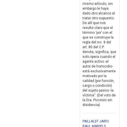
mismo artículo, sin
embargo le haya
dado otro alcance al
tratar otro supuesto.
De allí que nos
resulte claro que el
término ‘por’ con el
que se construye la
regla del inc. 8 del
art. 80 del C.P.
denota, significa, que
solo opera cuando el
agente activo -el
autor de homicidio-
está exclusivamente
motivado por la
calidad (por función,
cargo o condición)
del sujeto pasivo -la
víctima”. (Del voto de
la Dra. Piccinini sin
disidencia)
PAILLALEF JAIRO
RAUL MARIPI S