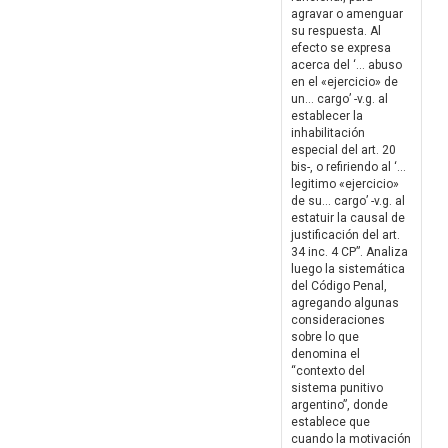
agravar o amenguar
su respuesta. Al
efecto se expresa
acerca del ‘… abuso
en el «ejercicio» de
un… cargo’ -v.g. al
establecer la
inhabilitación
especial del art. 20
bis-, o refiriendo al ‘…
legitimo «ejercicio»
de su… cargo’ -v.g. al
estatuir la causal de
justificación del art.
34 inc. 4 CP”. Analiza
luego la sistemática
del Código Penal,
agregando algunas
consideraciones
sobre lo que
denomina el
“contexto del
sistema punitivo
argentino”, donde
establece que
cuando la motivación