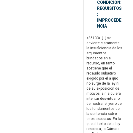
CONDICION:
REQUISITOS
;
IMPROCEDE
NCIA
<85133> […] se
advierte claramente
la insuficiencia de los
argumentos
brindados en el
recurso, en tanto
sostiene que el
recaudo subjetivo
exigido por el a quo
no surge de la ley ni
de su exposición de
motivos, sin siquiera
intentar desvirtuar o
demostrar el yerro de
los fundamentos de
la sentencia sobre
esos aspectos. En lo
que al texto de la ley
respecta, la Cámara