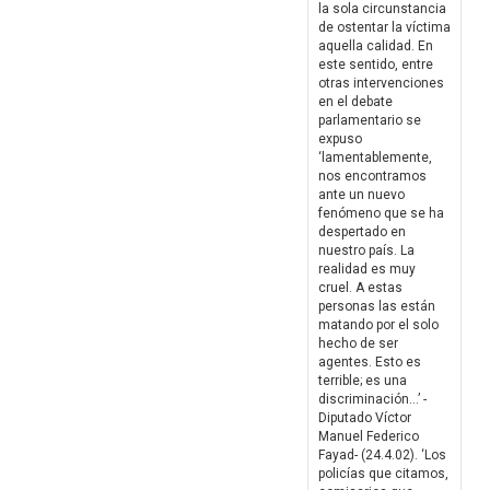
la sola circunstancia
de ostentar la víctima
aquella calidad. En
este sentido, entre
otras intervenciones
en el debate
parlamentario se
expuso
‘lamentablemente,
nos encontramos
ante un nuevo
fenómeno que se ha
despertado en
nuestro país. La
realidad es muy
cruel. A estas
personas las están
matando por el solo
hecho de ser
agentes. Esto es
terrible; es una
discriminación…’ -
Diputado Víctor
Manuel Federico
Fayad- (24.4.02). ‘Los
policías que citamos,