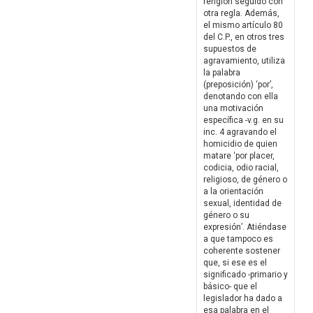
renglón seguido con
otra regla. Además,
el mismo artículo 80
del C.P., en otros tres
supuestos de
agravamiento, utiliza
la palabra
(preposición) ‘por’,
denotando con ella
una motivación
específica -v.g. en su
inc. 4 agravando el
homicidio de quien
matare ‘por placer,
codicia, odio racial,
religioso, de género o
a la orientación
sexual, identidad de
género o su
expresión’. Atiéndase
a que tampoco es
coherente sostener
que, si ese es el
significado -primario y
básico- que el
legislador ha dado a
esa palabra en el