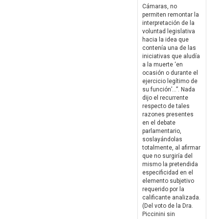
Cámaras, no
permiten remontar la
interpretación de la
voluntad legislativa
hacia la idea que
contenía una de las
iniciativas que aludía
a la muerte ‘en
ocasión o durante el
ejercicio legítimo de
su función’…”. Nada
dijo el recurrente
respecto de tales
razones presentes
en el debate
parlamentario,
soslayándolas
totalmente, al afirmar
que no surgiría del
mismo la pretendida
especificidad en el
elemento subjetivo
requerido por la
calificante analizada.
(Del voto de la Dra.
Piccinini sin