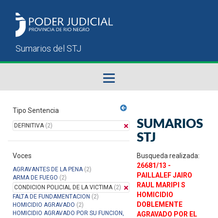
Fallos del STJ
Tipo Sentencia
SUMARIOS
DEFINITIVA
(2)
Sumarios del STJ
STJ
Voces
Manual del Usuario
Busqueda realizada:
26681/13 -
AGRAVANTES DE LA PENA
(2)
PAILLALEF JAIRO
ARMA DE FUEGO
(2)
RAUL MARIPI S
CONDICION POLICIAL DE LA VICTIMA
(2)
HOMICIDIO
FALTA DE FUNDAMENTACION
(2)
DOBLEMENTE
HOMICIDIO AGRAVADO
(2)
HOMICIDIO AGRAVADO POR SU FUNCION,
AGRAVADO POR EL