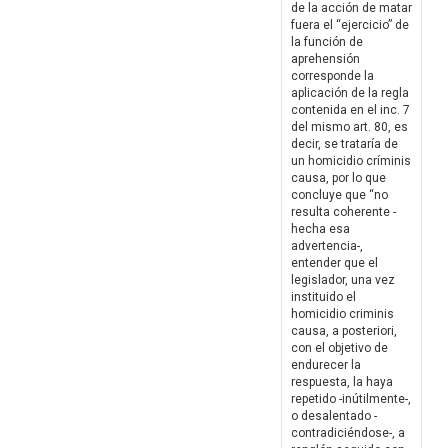
de la acción de matar
fuera el “ejercicio” de
la función de
aprehensión
corresponde la
aplicación de la regla
contenida en el inc. 7
del mismo art. 80, es
decir, se trataría de
un homicidio críminis
causa, por lo que
concluye que “no
resulta coherente -
hecha esa
advertencia-,
entender que el
legislador, una vez
instituido el
homicidio criminis
causa, a posteriori,
con el objetivo de
endurecer la
respuesta, la haya
repetido -inútilmente-,
o desalentado -
contradiciéndose-, a