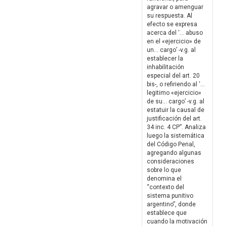
agravar o amenguar
su respuesta. Al
efecto se expresa
acerca del ‘… abuso
en el «ejercicio» de
un… cargo’ -v.g. al
establecer la
inhabilitación
especial del art. 20
bis-, o refiriendo al ‘…
legitimo «ejercicio»
de su… cargo’ -v.g. al
estatuir la causal de
justificación del art.
34 inc. 4 CP”. Analiza
luego la sistemática
del Código Penal,
agregando algunas
consideraciones
sobre lo que
denomina el
“contexto del
sistema punitivo
argentino”, donde
establece que
cuando la motivación