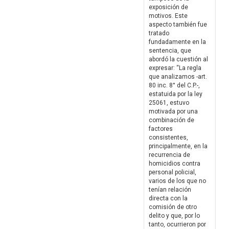
exposición de
motivos. Este
aspecto también fue
tratado
fundadamente en la
sentencia, que
abordó la cuestión al
expresar: “La regla
que analizamos -art.
80 inc. 8° del C.P.-,
estatuida por la ley
25061, estuvo
motivada por una
combinación de
factores
consistentes,
principalmente, en la
recurrencia de
homicidios contra
personal policial,
varios de los que no
tenían relación
directa con la
comisión de otro
delito y que, por lo
tanto, ocurrieron por