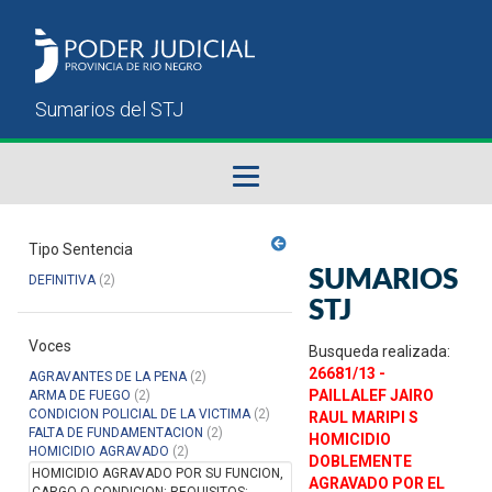
Fallos del STJ
Tipo Sentencia
SUMARIOS
DEFINITIVA
(2)
Sumarios del STJ
STJ
Voces
Manual del Usuario
Busqueda realizada:
26681/13 -
AGRAVANTES DE LA PENA
(2)
PAILLALEF JAIRO
ARMA DE FUEGO
(2)
CONDICION POLICIAL DE LA VICTIMA
(2)
RAUL MARIPI S
FALTA DE FUNDAMENTACION
(2)
HOMICIDIO
HOMICIDIO AGRAVADO
(2)
DOBLEMENTE
HOMICIDIO AGRAVADO POR SU FUNCION,
AGRAVADO POR EL