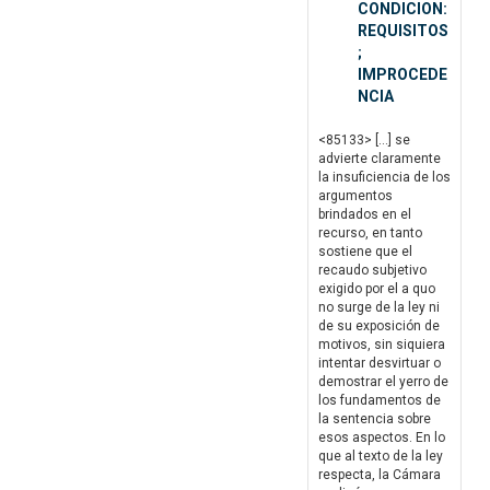
CONDICION:
REQUISITOS
;
IMPROCEDE
NCIA
<85133> […] se
advierte claramente
la insuficiencia de los
argumentos
brindados en el
recurso, en tanto
sostiene que el
recaudo subjetivo
exigido por el a quo
no surge de la ley ni
de su exposición de
motivos, sin siquiera
intentar desvirtuar o
demostrar el yerro de
los fundamentos de
la sentencia sobre
esos aspectos. En lo
que al texto de la ley
respecta, la Cámara