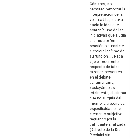
Cámaras, no
permiten remontar la
interpretación de la
voluntad legislativa
hacia la idea que
contenía una de las
iniciativas que aludía
a la muerte ‘en
ocasión o durante el
ejercicio legítimo de
su función’…”. Nada
dijo el recurrente
respecto de tales
razones presentes
en el debate
parlamentario,
soslayándolas
totalmente, al afirmar
que no surgiría del
mismo la pretendida
especificidad en el
elemento subjetivo
requerido por la
calificante analizada.
(Del voto de la Dra.
Piccinini sin