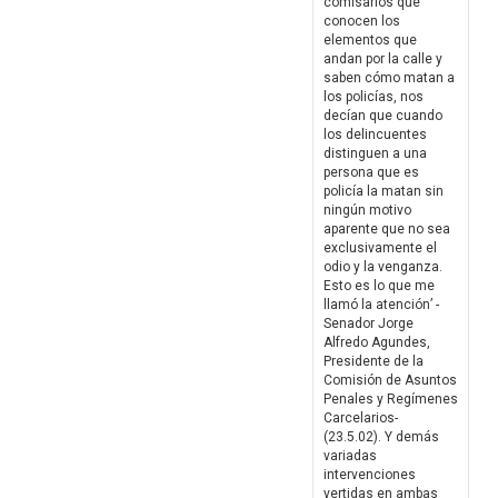
comisarios que
conocen los
elementos que
andan por la calle y
saben cómo matan a
los policías, nos
decían que cuando
los delincuentes
distinguen a una
persona que es
policía la matan sin
ningún motivo
aparente que no sea
exclusivamente el
odio y la venganza.
Esto es lo que me
llamó la atención’ -
Senador Jorge
Alfredo Agundes,
Presidente de la
Comisión de Asuntos
Penales y Regímenes
Carcelarios-
(23.5.02). Y demás
variadas
intervenciones
vertidas en ambas