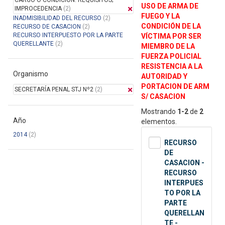
CARGO O CONDICION: REQUISITOS;
USO DE ARMA DE
IMPROCEDENCIA
(2)
FUEGO Y LA
INADMISIBILIDAD DEL RECURSO
(2)
CONDICIÓN DE LA
RECURSO DE CASACION
(2)
RECURSO INTERPUESTO POR LA PARTE
VÍCTIMA POR SER
QUERELLANTE
(2)
MIEMBRO DE LA
FUERZA POLICIAL
RESISTENCIA A LA
Organismo
AUTORIDAD Y
PORTACION DE ARM
SECRETARÍA PENAL STJ Nº2
(2)
S/ CASACION
Mostrando
1-2
de
2
Año
elementos.
2014
(2)
RECURSO
DE
CASACION -
RECURSO
INTERPUES
TO POR LA
PARTE
QUERELLAN
TE -