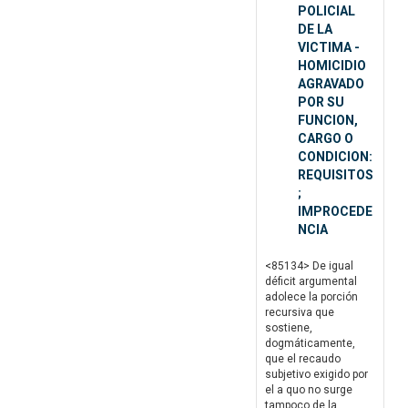
POLICIAL
DE LA
VICTIMA -
HOMICIDIO
AGRAVADO
POR SU
FUNCION,
CARGO O
CONDICION:
REQUISITOS
;
IMPROCEDE
NCIA
<85134> De igual
déficit argumental
adolece la porción
recursiva que
sostiene,
dogmáticamente,
que el recaudo
subjetivo exigido por
el a quo no surge
tampoco de la