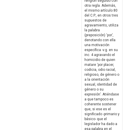
renglón seguido con
otra regla. Además,
el mismo artículo 80
del C.P., en otros tres
supuestos de
agravamiento, utiliza
la palabra
(preposición) ‘por’,
denotando con ella
una motivación
específica -v.g. en su
inc. 4 agravando el
homicidio de quien
matare ‘por placer,
codicia, odio racial,
religioso, de género o
a la orientación
sexual, identidad de
género o su
expresión’. Atiéndase
a que tampoco es
coherente sostener
que, si ese es el
significado -primario y
básico- que el
legislador ha dado a
esa palabra en el