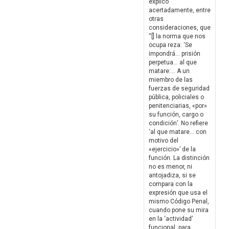
explicó
acertadamente, entre
otras
consideraciones, que
“[] la norma que nos
ocupa reza: ‘Se
impondrá… prisión
perpetua… al que
matare:… A un
miembro de las
fuerzas de seguridad
pública, policiales o
penitenciarias, «por»
su función, cargo o
condición’. No refiere
‘al que matare… con
motivo del
«ejercicio»’ de la
función. La distinción
no es menor, ni
antojadiza, si se
compara con la
expresión que usa el
mismo Código Penal,
cuando pone su mira
en la ‘actividad’
funcional, para