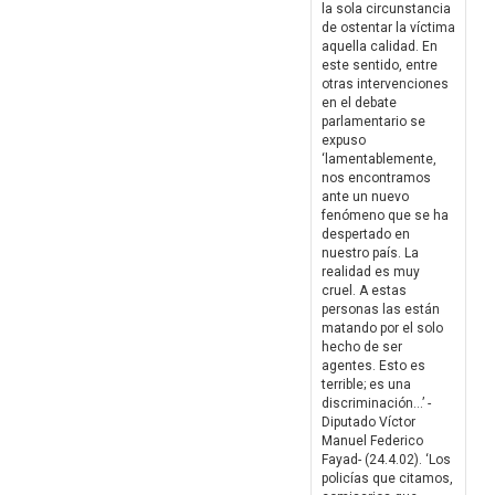
la sola circunstancia
de ostentar la víctima
aquella calidad. En
este sentido, entre
otras intervenciones
en el debate
parlamentario se
expuso
‘lamentablemente,
nos encontramos
ante un nuevo
fenómeno que se ha
despertado en
nuestro país. La
realidad es muy
cruel. A estas
personas las están
matando por el solo
hecho de ser
agentes. Esto es
terrible; es una
discriminación…’ -
Diputado Víctor
Manuel Federico
Fayad- (24.4.02). ‘Los
policías que citamos,