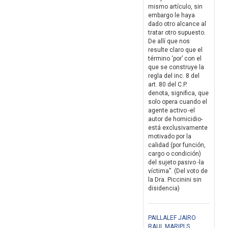
mismo artículo, sin
embargo le haya
dado otro alcance al
tratar otro supuesto.
De allí que nos
resulte claro que el
término ‘por’ con el
que se construye la
regla del inc. 8 del
art. 80 del C.P.
denota, significa, que
solo opera cuando el
agente activo -el
autor de homicidio-
está exclusivamente
motivado por la
calidad (por función,
cargo o condición)
del sujeto pasivo -la
víctima”. (Del voto de
la Dra. Piccinini sin
disidencia)
PAILLALEF JAIRO
RAUL MARIPI S