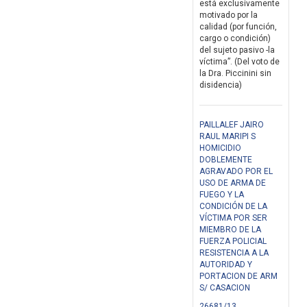
está exclusivamente
motivado por la
calidad (por función,
cargo o condición)
del sujeto pasivo -la
víctima”. (Del voto de
la Dra. Piccinini sin
disidencia)
PAILLALEF JAIRO
RAUL MARIPI S
HOMICIDIO
DOBLEMENTE
AGRAVADO POR EL
USO DE ARMA DE
FUEGO Y LA
CONDICIÓN DE LA
VÍCTIMA POR SER
MIEMBRO DE LA
FUERZA POLICIAL
RESISTENCIA A LA
AUTORIDAD Y
PORTACION DE ARM
S/ CASACION
26681/13