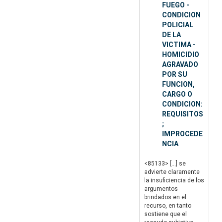
FUEGO -
CONDICION
POLICIAL
DE LA
VICTIMA -
HOMICIDIO
AGRAVADO
POR SU
FUNCION,
CARGO O
CONDICION:
REQUISITOS
;
IMPROCEDE
NCIA
<85133> […] se
advierte claramente
la insuficiencia de los
argumentos
brindados en el
recurso, en tanto
sostiene que el