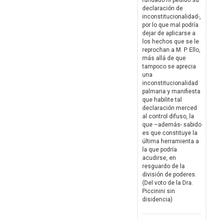
fundado ni pedido su
declaración de
inconstitucionalidad-,
por lo que mal podría
dejar de aplicarse a
los hechos que se le
reprochan a M. P. Ello,
más allá de que
tampoco se aprecia
una
inconstitucionalidad
palmaria y manifiesta
que habilite tal
declaración merced
al control difuso, la
que –además- sabido
es que constituye la
última herramienta a
la que podría
acudirse, en
resguardo de la
división de poderes.
(Del voto de la Dra.
Piccinini sin
disidencia)