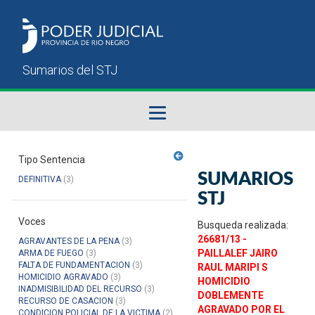
Fallos del STJ
Tipo Sentencia
SUMARIOS
DEFINITIVA
(3)
Sumarios del STJ
STJ
Voces
Manual del Usuario
Busqueda realizada:
26681/13 -
AGRAVANTES DE LA PENA
(3)
PAILLALEF JAIRO
ARMA DE FUEGO
(3)
FALTA DE FUNDAMENTACION
(3)
RAUL MARIPI S
HOMICIDIO AGRAVADO
(3)
HOMICIDIO
INADMISIBILIDAD DEL RECURSO
(3)
DOBLEMENTE
RECURSO DE CASACION
(3)
AGRAVADO POR EL
CONDICION POLICIAL DE LA VICTIMA
(2)