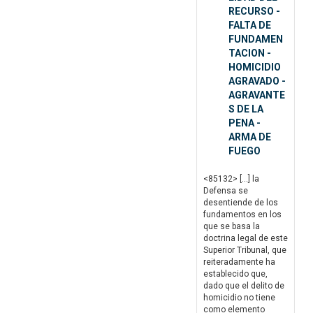
RECURSO -
FALTA DE
FUNDAMEN
TACION -
HOMICIDIO
AGRAVADO -
AGRAVANTE
S DE LA
PENA -
ARMA DE
FUEGO
<85132> […] la
Defensa se
desentiende de los
fundamentos en los
que se basa la
doctrina legal de este
Superior Tribunal, que
reiteradamente ha
establecido que,
dado que el delito de
homicidio no tiene
como elemento