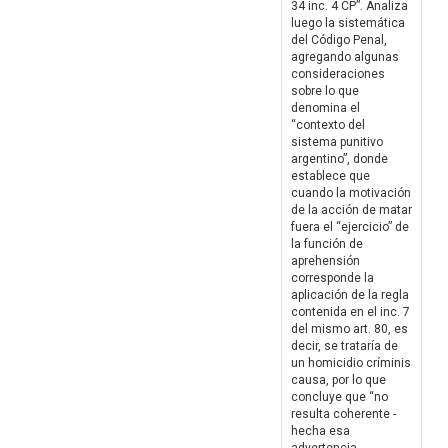
34 inc. 4 CP”. Analiza
luego la sistemática
del Código Penal,
agregando algunas
consideraciones
sobre lo que
denomina el
“contexto del
sistema punitivo
argentino”, donde
establece que
cuando la motivación
de la acción de matar
fuera el “ejercicio” de
la función de
aprehensión
corresponde la
aplicación de la regla
contenida en el inc. 7
del mismo art. 80, es
decir, se trataría de
un homicidio críminis
causa, por lo que
concluye que “no
resulta coherente -
hecha esa