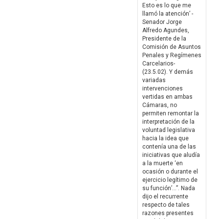
Esto es lo que me
llamó la atención’ -
Senador Jorge
Alfredo Agundes,
Presidente de la
Comisión de Asuntos
Penales y Regímenes
Carcelarios-
(23.5.02). Y demás
variadas
intervenciones
vertidas en ambas
Cámaras, no
permiten remontar la
interpretación de la
voluntad legislativa
hacia la idea que
contenía una de las
iniciativas que aludía
a la muerte ‘en
ocasión o durante el
ejercicio legítimo de
su función’…”. Nada
dijo el recurrente
respecto de tales
razones presentes