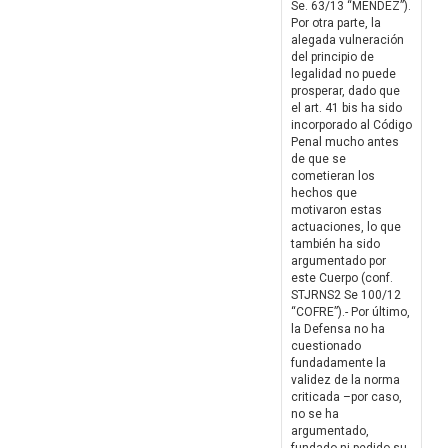
Se. 63/13 “MENDEZ”).
Por otra parte, la
alegada vulneración
del principio de
legalidad no puede
prosperar, dado que
el art. 41 bis ha sido
incorporado al Código
Penal mucho antes
de que se
cometieran los
hechos que
motivaron estas
actuaciones, lo que
también ha sido
argumentado por
este Cuerpo (conf.
STJRNS2 Se 100/12
“COFRE”).- Por último,
la Defensa no ha
cuestionado
fundadamente la
validez de la norma
criticada –por caso,
no se ha
argumentado,