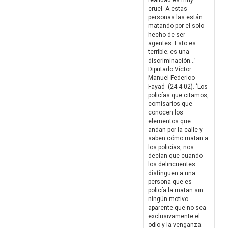
realidad es muy
cruel. A estas
personas las están
matando por el solo
hecho de ser
agentes. Esto es
terrible; es una
discriminación…’ -
Diputado Víctor
Manuel Federico
Fayad- (24.4.02). ‘Los
policías que citamos,
comisarios que
conocen los
elementos que
andan por la calle y
saben cómo matan a
los policías, nos
decían que cuando
los delincuentes
distinguen a una
persona que es
policía la matan sin
ningún motivo
aparente que no sea
exclusivamente el
odio y la venganza.