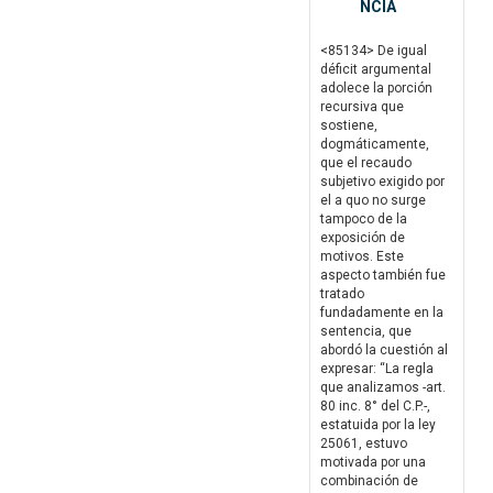
NCIA
<85134> De igual
déficit argumental
adolece la porción
recursiva que
sostiene,
dogmáticamente,
que el recaudo
subjetivo exigido por
el a quo no surge
tampoco de la
exposición de
motivos. Este
aspecto también fue
tratado
fundadamente en la
sentencia, que
abordó la cuestión al
expresar: “La regla
que analizamos -art.
80 inc. 8° del C.P.-,
estatuida por la ley
25061, estuvo
motivada por una
combinación de