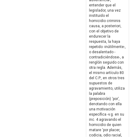
advertencia-,
entender que el
legislador, una vez
instituido el
homicidio criminis
causa, a posteriori,
con el objetivo de
endurecer la
respuesta, la haya
repetido -inútilmente-,
o desalentado -
contradiciéndose-, a
renglón seguido con
otra regla. Además,
el mismo artículo 80
del C.P., en otros tres
supuestos de
agravamiento, utiliza
la palabra
(preposición) ‘por’,
denotando con ella
una motivación
específica -v.g. en su
inc. 4 agravando el
homicidio de quien
matare ‘por placer,
codicia, odio racial,