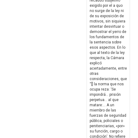
recaudo subjetivo
exigido por el a quo
no surge de la ley ni
de su exposición de
motivos, sin siquiera
intentar desvirtuar o
demostrar el yerro de
los fundamentos de
la sentencia sobre
esos aspectos. En lo
que al texto de la ley
respecta, la Cámara
explicó
acertadamente, entre
otras
consideraciones, que
“[] la norma que nos
ocupa reza: ‘Se
impondrá… prisión
perpetua… al que
matare:… A un
miembro de las
fuerzas de seguridad
pública, policiales o
penitenciarias, «por»
su función, cargo o
condición’. No refiere