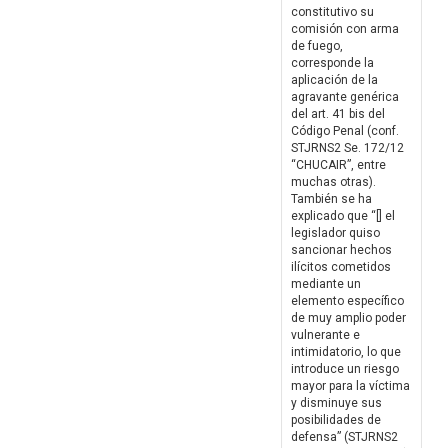
constitutivo su
comisión con arma
de fuego,
corresponde la
aplicación de la
agravante genérica
del art. 41 bis del
Código Penal (conf.
STJRNS2 Se. 172/12
“CHUCAIR”, entre
muchas otras).
También se ha
explicado que “[] el
legislador quiso
sancionar hechos
ilícitos cometidos
mediante un
elemento específico
de muy amplio poder
vulnerante e
intimidatorio, lo que
introduce un riesgo
mayor para la víctima
y disminuye sus
posibilidades de
defensa” (STJRNS2