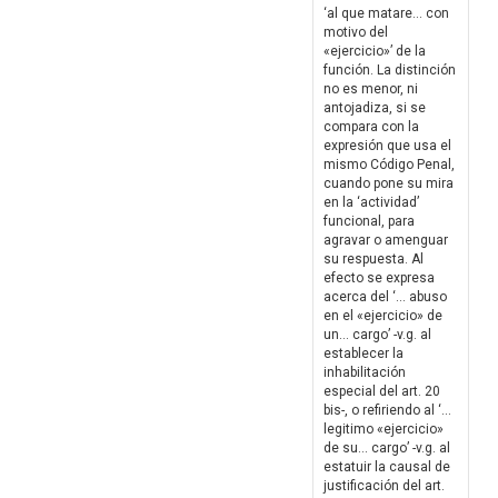
‘al que matare… con
motivo del
«ejercicio»’ de la
función. La distinción
no es menor, ni
antojadiza, si se
compara con la
expresión que usa el
mismo Código Penal,
cuando pone su mira
en la ‘actividad’
funcional, para
agravar o amenguar
su respuesta. Al
efecto se expresa
acerca del ‘… abuso
en el «ejercicio» de
un… cargo’ -v.g. al
establecer la
inhabilitación
especial del art. 20
bis-, o refiriendo al ‘…
legitimo «ejercicio»
de su… cargo’ -v.g. al
estatuir la causal de
justificación del art.