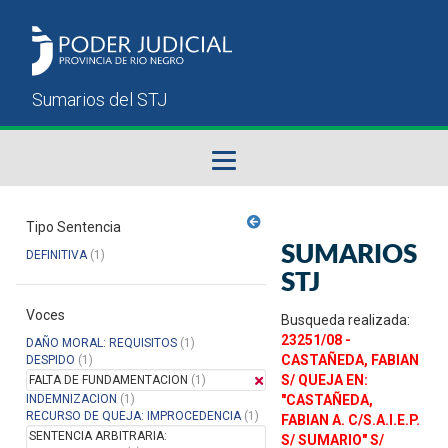
Fallos del STJ
Tipo Sentencia
SUMARIOS
DEFINITIVA
(1)
Sumarios del STJ
STJ
Voces
Manual del Usuario
Busqueda realizada:
23251/08 -
DAÑO MORAL: REQUISITOS
(1)
CASTAÑEDA, FABIAN
DESPIDO
(1)
S/ QUEJA EN:
FALTA DE FUNDAMENTACION
(1)
INDEMNIZACION
(1)
"CASTAÑEDA,
RECURSO DE QUEJA: IMPROCEDENCIA
(1)
FABIAN A. C/S.A.I.E.P.
SENTENCIA ARBITRARIA:
S/ SUMARIO" S/