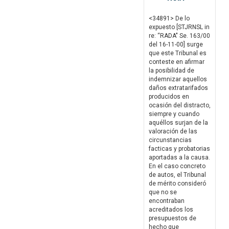
<34891> De lo
expuesto [STJRNSL in
re: “RADA" Se. 163/00
del 16-11-00] surge
que este Tribunal es
conteste en afirmar
la posibilidad de
indemnizar aquellos
daños extratarifados
producidos en
ocasión del distracto,
siempre y cuando
aquéllos surjan de la
valoración de las
circunstancias
facticas y probatorias
aportadas a la causa.
En el caso concreto
de autos, el Tribunal
de mérito consideró
que no se
encontraban
acreditados los
presupuestos de
hecho que