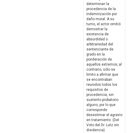
determinan la
procedencia de la
indemnización por
daño moral. A su
turno, el actor omitió
demostrar la
existencia de
absurdidad o
arbitrariedad del
sentenciante de
grado en la
ponderación de
aquellos extremos; al
contrario, sólo se
limito a afirmar que
se encontraban
reunidos todos los
requisitos de
procedencia, sin
sustento probatorio
alguno, por lo que
corresponde
desestimar el agravio
en tratamiento. (Del
Voto del Dr. Lutz sin
disidencia).