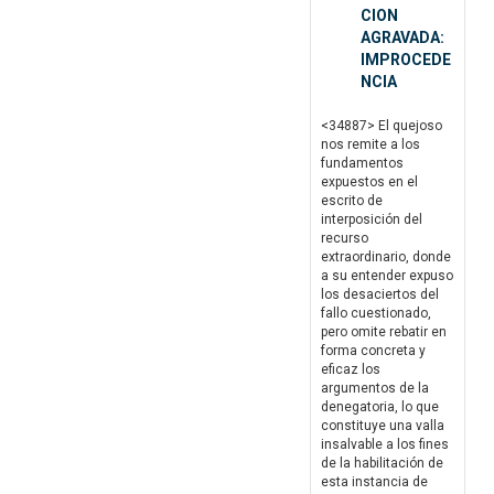
CION
AGRAVADA:
IMPROCEDE
NCIA
<34887> El quejoso
nos remite a los
fundamentos
expuestos en el
escrito de
interposición del
recurso
extraordinario, donde
a su entender expuso
los desaciertos del
fallo cuestionado,
pero omite rebatir en
forma concreta y
eficaz los
argumentos de la
denegatoria, lo que
constituye una valla
insalvable a los fines
de la habilitación de
esta instancia de