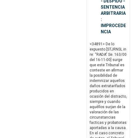
- DESPIDO -
SENTENCIA
ARBITRARIA
:
IMPROCEDE
NCIA
<34891> De lo
expuesto [STJRNSL in
re: “RADA" Se. 163/00
del 16-11-00] surge
que este Tribunal es
conteste en afirmar
la posibilidad de
indemnizar aquellos
daños extratarifados
producidos en
ocasión del distracto,
siempre y cuando
aquéllos surjan de la
valoración de las
circunstancias
facticas y probatorias
aportadas a la causa.
En el caso concreto