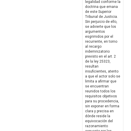
legalidad conforme la
doctrina que emana
de este Superior
Tribunal de Justicia.
Sin perjuicio de ello,
se advierte que los
argumentos
esgrimidos por el
recurrente, en torno
al recargo
indemnizatorio
previsto en el art. 2
de la ley 25323,
resultan
insuficientes, atento
a que el actor solo se
limita a afirmar que
se encuentran
reunidos todos los
requisitos objetivos
para su procedencia,
sin exponer en forma
clara y precisa en
dónde reside la
equivocación del
razonamiento