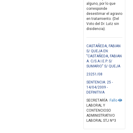
alguno, por lo que
corresponde
desestimar el agravio
en tratamiento. (Del
Voto del Dr. Lutz sin
disidencia).
CASTAÑEDA, FABIAN
S/ QUEJA EN:
"CASTAÑEDA, FABIAN
A. C/S.A.I.E.P. S/
SUMARIO" S/ QUEJA
23251/08
SENTENCIA: 25 -
14/04/2009 -
DEFINITIVA
SECRETARÍA
Fallo
LABORAL Y
CONTENCIOSO
ADMINISTRATIVO
LABORAL STJ Nº3