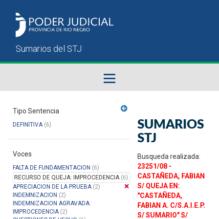
Fallos del STJ
Tipo Sentencia
SUMARIOS
DEFINITIVA
(6)
Sumarios del STJ
STJ
Voces
Manual del Usuario
Busqueda realizada:
23251/08 -
FALTA DE FUNDAMENTACION
(6)
CASTAÑEDA, FABIAN
RECURSO DE QUEJA: IMPROCEDENCIA
(6)
S/ QUEJA EN:
APRECIACION DE LA PRUEBA
(2)
INDEMNIZACION
(2)
"CASTAÑEDA,
INDEMNIZACION AGRAVADA:
FABIAN A. C/S.A.I.E.P.
IMPROCEDENCIA
(2)
S/ SUMARIO" S/