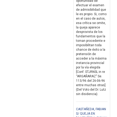
oportunidad de
efectuar el examen
de admisibilidad que
le es propio. Si, como
en el caso de autos,
esa crítica se omite,
la queja aparece
desprovista de los
fundamentos que la
tornan procedente e
imposibilitan toda
chance de éxito a la
pretensión de
acceder a la máxima
instancia provincial
por la vía elegida
[Conf. STJRNSL in re
“ARGAÑARAZ” Se.
113/96 del 26-06-96
entre muchas otras].
(Del Voto del Dr. Lutz
sin disidencia).
CASTAÑEDA, FABIAN
S/ QUEJA EN: