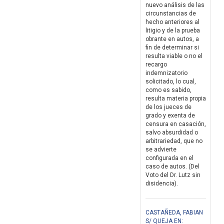
nuevo análisis de las
circunstancias de
hecho anteriores al
litigio y de la prueba
obrante en autos, a
fin de determinar si
resulta viable o no el
recargo
indemnizatorio
solicitado, lo cual,
como es sabido,
resulta materia propia
de los jueces de
grado y exenta de
censura en casación,
salvo absurdidad o
arbitrariedad, que no
se advierte
configurada en el
caso de autos. (Del
Voto del Dr. Lutz sin
disidencia).
CASTAÑEDA, FABIAN
S/ QUEJA EN: