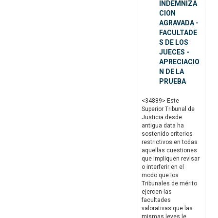
INDEMNIZA
CION
AGRAVADA -
FACULTADE
S DE LOS
JUECES -
APRECIACIO
N DE LA
PRUEBA
<34889> Este
Superior Tribunal de
Justicia desde
antigua data ha
sostenido criterios
restrictivos en todas
aquellas cuestiones
que impliquen revisar
o interferir en el
modo que los
Tribunales de mérito
ejercen las
facultades
valorativas que las
mismas leyes le