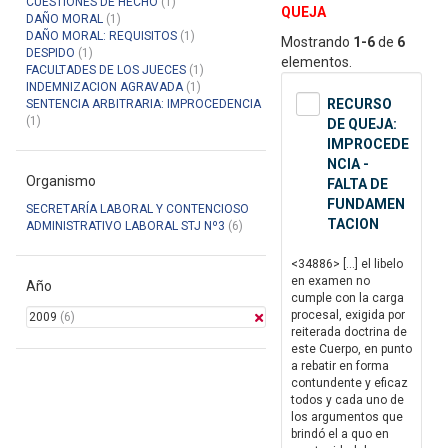
CUESTIONES DE HECHO
(1)
QUEJA
DAÑO MORAL
(1)
DAÑO MORAL: REQUISITOS
(1)
Mostrando
1-6
de
6
DESPIDO
(1)
elementos.
FACULTADES DE LOS JUECES
(1)
INDEMNIZACION AGRAVADA
(1)
RECURSO
SENTENCIA ARBITRARIA: IMPROCEDENCIA
(1)
DE QUEJA:
IMPROCEDE
NCIA -
Organismo
FALTA DE
FUNDAMEN
SECRETARÍA LABORAL Y CONTENCIOSO
TACION
ADMINISTRATIVO LABORAL STJ Nº3
(6)
<34886> […] el libelo
en examen no
Año
cumple con la carga
procesal, exigida por
2009
(6)
reiterada doctrina de
este Cuerpo, en punto
a rebatir en forma
contundente y eficaz
todos y cada uno de
los argumentos que
brindó el a quo en