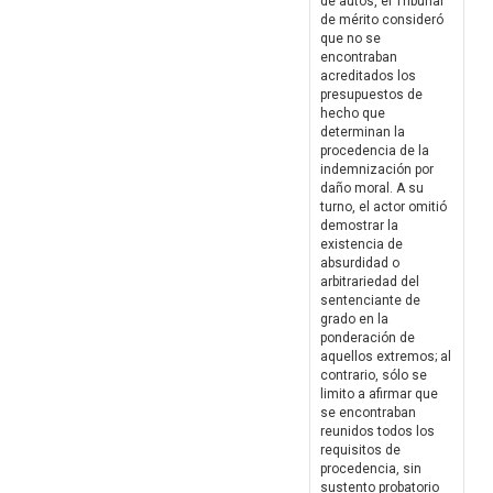
de autos, el Tribunal
de mérito consideró
que no se
encontraban
acreditados los
presupuestos de
hecho que
determinan la
procedencia de la
indemnización por
daño moral. A su
turno, el actor omitió
demostrar la
existencia de
absurdidad o
arbitrariedad del
sentenciante de
grado en la
ponderación de
aquellos extremos; al
contrario, sólo se
limito a afirmar que
se encontraban
reunidos todos los
requisitos de
procedencia, sin
sustento probatorio