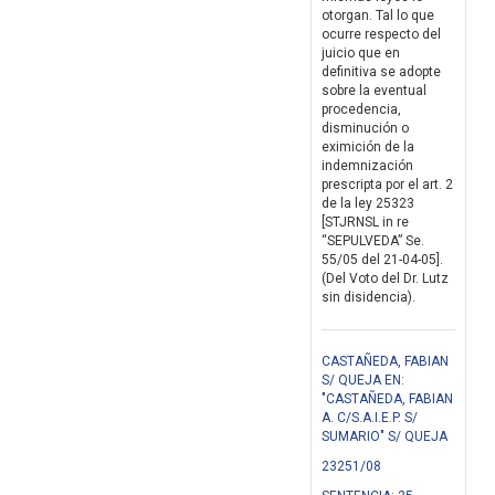
otorgan. Tal lo que
ocurre respecto del
juicio que en
definitiva se adopte
sobre la eventual
procedencia,
disminución o
eximición de la
indemnización
prescripta por el art. 2
de la ley 25323
[STJRNSL in re
“SEPULVEDA” Se.
55/05 del 21-04-05].
(Del Voto del Dr. Lutz
sin disidencia).
CASTAÑEDA, FABIAN
S/ QUEJA EN:
"CASTAÑEDA, FABIAN
A. C/S.A.I.E.P. S/
SUMARIO" S/ QUEJA
23251/08