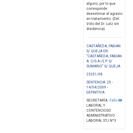
alguno, por lo que
corresponde
desestimar el agravio
en tratamiento. (Del
Voto del Dr. Lutz sin
disidencia).
CASTAÑEDA, FABIAN
S/ QUEJA EN:
"CASTAÑEDA, FABIAN
A. C/S.A.I.E.P. S/
SUMARIO" S/ QUEJA
23251/08
SENTENCIA: 25 -
14/04/2009 -
DEFINITIVA
SECRETARÍA
Fallo
LABORAL Y
CONTENCIOSO
ADMINISTRATIVO
LABORAL STJ Nº3