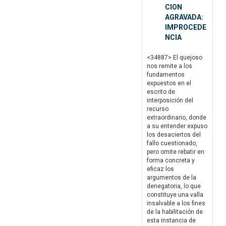
CION
AGRAVADA:
IMPROCEDE
NCIA
<34887> El quejoso
nos remite a los
fundamentos
expuestos en el
escrito de
interposición del
recurso
extraordinario, donde
a su entender expuso
los desaciertos del
fallo cuestionado,
pero omite rebatir en
forma concreta y
eficaz los
argumentos de la
denegatoria, lo que
constituye una valla
insalvable a los fines
de la habilitación de
esta instancia de