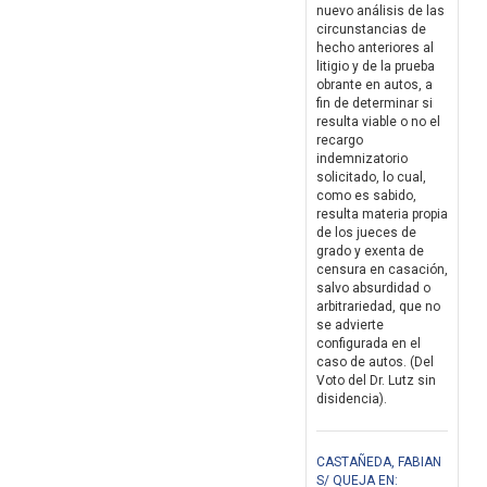
nuevo análisis de las
circunstancias de
hecho anteriores al
litigio y de la prueba
obrante en autos, a
fin de determinar si
resulta viable o no el
recargo
indemnizatorio
solicitado, lo cual,
como es sabido,
resulta materia propia
de los jueces de
grado y exenta de
censura en casación,
salvo absurdidad o
arbitrariedad, que no
se advierte
configurada en el
caso de autos. (Del
Voto del Dr. Lutz sin
disidencia).
CASTAÑEDA, FABIAN
S/ QUEJA EN: