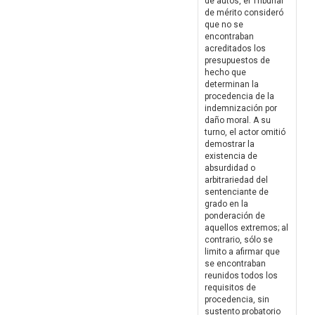
de autos, el Tribunal
de mérito consideró
que no se
encontraban
acreditados los
presupuestos de
hecho que
determinan la
procedencia de la
indemnización por
daño moral. A su
turno, el actor omitió
demostrar la
existencia de
absurdidad o
arbitrariedad del
sentenciante de
grado en la
ponderación de
aquellos extremos; al
contrario, sólo se
limito a afirmar que
se encontraban
reunidos todos los
requisitos de
procedencia, sin
sustento probatorio