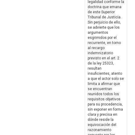
legalidad conforme la
doctrina que emana
de este Superior
Tribunal de Justicia.
Sin perjuicio de ello,
se advierte que los
argumentos
esgrimidos por el
recurrente, en torno
al recargo
indemnizatorio
previsto en el art. 2
de la ley 25323,
resultan
insuficientes, atento
a que el actor solo se
limita a afirmar que
se encuentran
reunidos todos los
requisitos objetivos
para su procedencia,
sin exponer en forma
clara y precisa en
dónde reside la
equivocación del
razonamiento