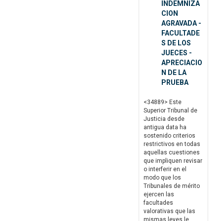
INDEMNIZA
CION
AGRAVADA -
FACULTADE
S DE LOS
JUECES -
APRECIACIO
N DE LA
PRUEBA
<34889> Este
Superior Tribunal de
Justicia desde
antigua data ha
sostenido criterios
restrictivos en todas
aquellas cuestiones
que impliquen revisar
o interferir en el
modo que los
Tribunales de mérito
ejercen las
facultades
valorativas que las
mismas leyes le