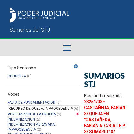
Fallos del STJ
Tipo Sentencia
SUMARIOS
DEFINITIVA
(6)
Sumarios del STJ
STJ
Voces
Manual del Usuario
Busqueda realizada:
23251/08 -
FALTA DE FUNDAMENTACION
(6)
CASTAÑEDA, FABIAN
RECURSO DE QUEJA: IMPROCEDENCIA
(6)
S/ QUEJA EN:
APRECIACION DE LA PRUEBA
(2)
INDEMNIZACION
(2)
"CASTAÑEDA,
INDEMNIZACION AGRAVADA:
FABIAN A. C/S.A.I.E.P.
IMPROCEDENCIA
(2)
S/ SUMARIO" S/