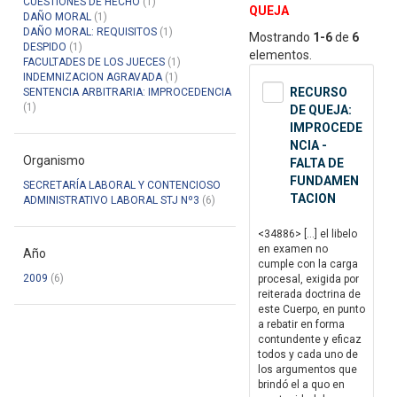
CUESTIONES DE HECHO
(1)
QUEJA
DAÑO MORAL
(1)
DAÑO MORAL: REQUISITOS
(1)
Mostrando
1-6
de
6
DESPIDO
(1)
elementos.
FACULTADES DE LOS JUECES
(1)
INDEMNIZACION AGRAVADA
(1)
RECURSO
SENTENCIA ARBITRARIA: IMPROCEDENCIA
(1)
DE QUEJA:
IMPROCEDE
NCIA -
Organismo
FALTA DE
FUNDAMEN
SECRETARÍA LABORAL Y CONTENCIOSO
TACION
ADMINISTRATIVO LABORAL STJ Nº3
(6)
<34886> […] el libelo
en examen no
Año
cumple con la carga
2009
(6)
procesal, exigida por
reiterada doctrina de
este Cuerpo, en punto
a rebatir en forma
contundente y eficaz
todos y cada uno de
los argumentos que
brindó el a quo en