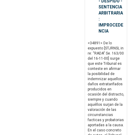
- DESPIDO -
SENTENCIA
ARBITRARIA
:
IMPROCEDE
NCIA
<34891> De lo
expuesto [STJRNSL in
re: “RADA" Se. 163/00
del 16-11-00] surge
que este Tribunal es
conteste en afirmar
la posibilidad de
indemnizar aquellos
daños extratarifados
producidos en
ocasión del distracto,
siempre y cuando
aquéllos surjan de la
valoración de las
circunstancias
facticas y probatorias
aportadas a la causa.
En el caso concreto