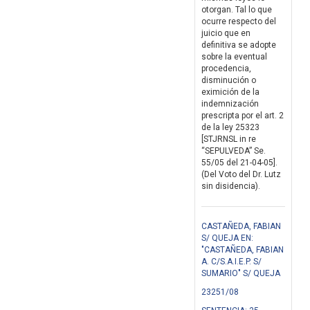
otorgan. Tal lo que
ocurre respecto del
juicio que en
definitiva se adopte
sobre la eventual
procedencia,
disminución o
eximición de la
indemnización
prescripta por el art. 2
de la ley 25323
[STJRNSL in re
“SEPULVEDA” Se.
55/05 del 21-04-05].
(Del Voto del Dr. Lutz
sin disidencia).
CASTAÑEDA, FABIAN
S/ QUEJA EN:
"CASTAÑEDA, FABIAN
A. C/S.A.I.E.P. S/
SUMARIO" S/ QUEJA
23251/08