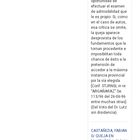
oportunidad de
efectuar el examen
de admisibilidad que
le es propio. Si, como
en el caso de autos,
esa crítica se omite,
la queja aparece
desprovista de los
fundamentos que la
tornan procedente e
imposibilitan toda
chance de éxito a la
pretensión de
acceder a la máxima
instancia provincial
por la vía elegida
[Conf. STJRNSL in re
“ARGAÑARAZ” Se.
113/96 del 26-06-96
entre muchas otras].
(Del Voto del Dr. Lutz
sin disidencia).
CASTAÑEDA, FABIAN
S/ QUEJA EN: