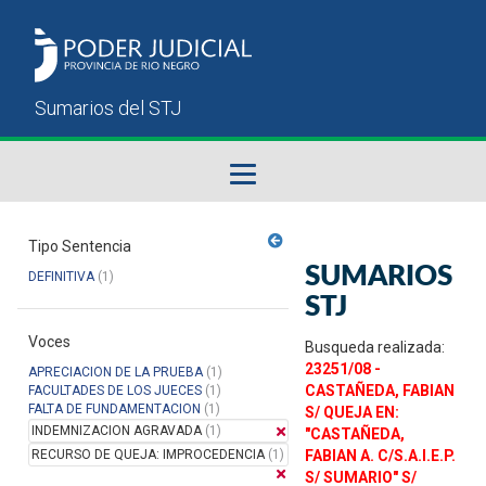
Fallos del STJ
Tipo Sentencia
SUMARIOS
DEFINITIVA
(1)
Sumarios del STJ
STJ
Voces
Manual del Usuario
Busqueda realizada:
23251/08 -
APRECIACION DE LA PRUEBA
(1)
CASTAÑEDA, FABIAN
FACULTADES DE LOS JUECES
(1)
FALTA DE FUNDAMENTACION
(1)
S/ QUEJA EN:
INDEMNIZACION AGRAVADA
(1)
"CASTAÑEDA,
RECURSO DE QUEJA: IMPROCEDENCIA
(1)
FABIAN A. C/S.A.I.E.P.
S/ SUMARIO" S/