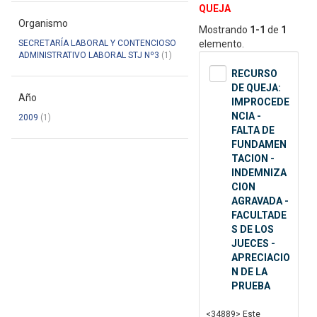
QUEJA
Organismo
Mostrando
1-1
de
1
SECRETARÍA LABORAL Y CONTENCIOSO
elemento.
ADMINISTRATIVO LABORAL STJ Nº3
(1)
RECURSO
DE QUEJA:
Año
IMPROCEDE
NCIA -
2009
(1)
FALTA DE
FUNDAMEN
TACION -
INDEMNIZA
CION
AGRAVADA -
FACULTADE
S DE LOS
JUECES -
APRECIACIO
N DE LA
PRUEBA
<34889> Este