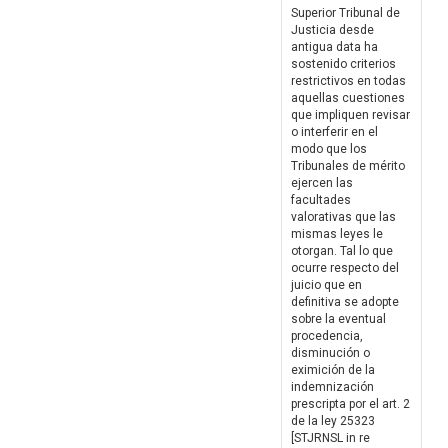
Superior Tribunal de
Justicia desde
antigua data ha
sostenido criterios
restrictivos en todas
aquellas cuestiones
que impliquen revisar
o interferir en el
modo que los
Tribunales de mérito
ejercen las
facultades
valorativas que las
mismas leyes le
otorgan. Tal lo que
ocurre respecto del
juicio que en
definitiva se adopte
sobre la eventual
procedencia,
disminución o
eximición de la
indemnización
prescripta por el art. 2
de la ley 25323
[STJRNSL in re