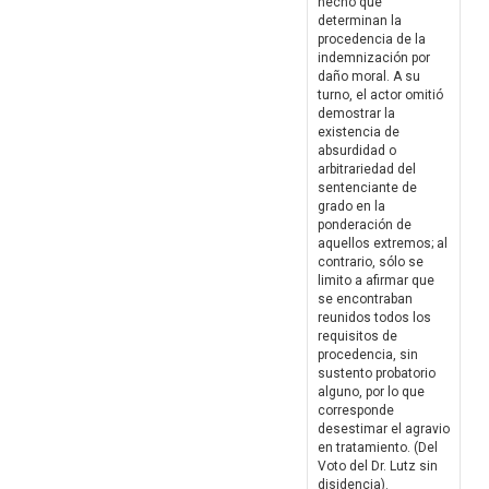
hecho que
determinan la
procedencia de la
indemnización por
daño moral. A su
turno, el actor omitió
demostrar la
existencia de
absurdidad o
arbitrariedad del
sentenciante de
grado en la
ponderación de
aquellos extremos; al
contrario, sólo se
limito a afirmar que
se encontraban
reunidos todos los
requisitos de
procedencia, sin
sustento probatorio
alguno, por lo que
corresponde
desestimar el agravio
en tratamiento. (Del
Voto del Dr. Lutz sin
disidencia).