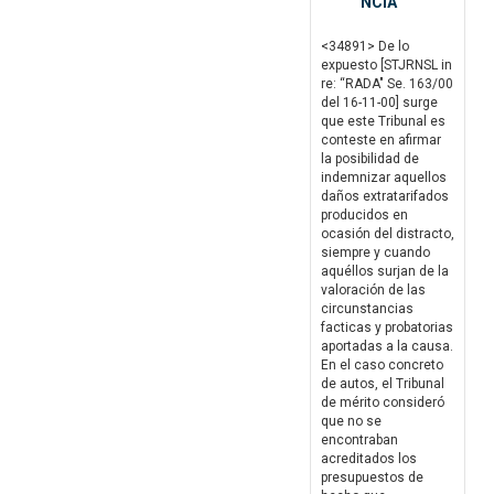
NCIA
<34891> De lo
expuesto [STJRNSL in
re: “RADA" Se. 163/00
del 16-11-00] surge
que este Tribunal es
conteste en afirmar
la posibilidad de
indemnizar aquellos
daños extratarifados
producidos en
ocasión del distracto,
siempre y cuando
aquéllos surjan de la
valoración de las
circunstancias
facticas y probatorias
aportadas a la causa.
En el caso concreto
de autos, el Tribunal
de mérito consideró
que no se
encontraban
acreditados los
presupuestos de