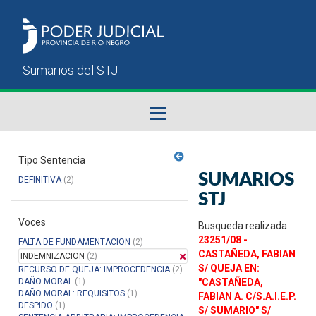
Fallos del STJ
Tipo Sentencia
SUMARIOS
DEFINITIVA
(2)
Sumarios del STJ
STJ
Voces
Manual del Usuario
Busqueda realizada:
23251/08 -
FALTA DE FUNDAMENTACION
(2)
CASTAÑEDA, FABIAN
INDEMNIZACION
(2)
S/ QUEJA EN:
RECURSO DE QUEJA: IMPROCEDENCIA
(2)
DAÑO MORAL
(1)
"CASTAÑEDA,
DAÑO MORAL: REQUISITOS
(1)
FABIAN A. C/S.A.I.E.P.
DESPIDO
(1)
S/ SUMARIO" S/