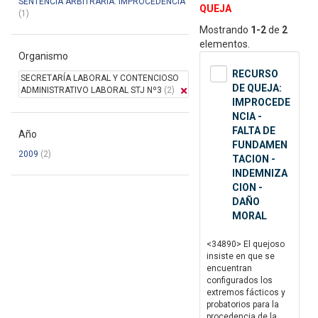
SENTENCIA ARBITRARIA: IMPROCEDENCIA
QUEJA
(1)
Mostrando
1-2
de
2
elementos.
Organismo
RECURSO
SECRETARÍA LABORAL Y CONTENCIOSO
DE QUEJA:
ADMINISTRATIVO LABORAL STJ Nº3
(2)
IMPROCEDE
NCIA -
FALTA DE
Año
FUNDAMEN
2009
(2)
TACION -
INDEMNIZA
CION -
DAÑO
MORAL
<34890> El quejoso
insiste en que se
encuentran
configurados los
extremos fácticos y
probatorios para la
procedencia de la