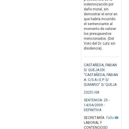
indemnización por
daño moral, sin
demostrar el error en
que habría incurrido
el sentenciante al
momento de valorar
los presupuestos
mencionados. (Del
Voto del Dr. Lutz sin
disidencia).
CASTAÑEDA, FABIAN
S/ QUEJA EN:
"CASTAÑEDA, FABIAN
A. C/S.A.I.E.P. S/
SUMARIO" S/ QUEJA
23251/08
SENTENCIA: 25 -
14/04/2009 -
DEFINITIVA
SECRETARÍA
Fallo
LABORAL Y
CONTENCIOSO