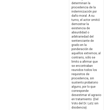
determinan la
procedencia de la
indemnización por
daño moral. A su
turno, el actor omitió
demostrar la
existencia de
absurdidad o
arbitrariedad del
sentenciante de
grado en la
ponderación de
aquellos extremos; al
contrario, sólo se
limito a afirmar que
se encontraban
reunidos todos los
requisitos de
procedencia, sin
sustento probatorio
alguno, por lo que
corresponde
desestimar el agravio
en tratamiento. (Del
Voto del Dr. Lutz sin
disidencia).