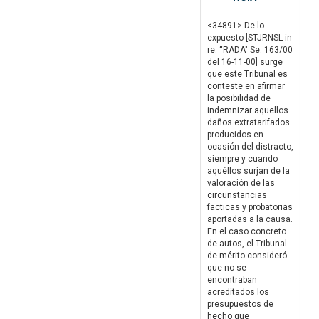
<34891> De lo
expuesto [STJRNSL in
re: “RADA" Se. 163/00
del 16-11-00] surge
que este Tribunal es
conteste en afirmar
la posibilidad de
indemnizar aquellos
daños extratarifados
producidos en
ocasión del distracto,
siempre y cuando
aquéllos surjan de la
valoración de las
circunstancias
facticas y probatorias
aportadas a la causa.
En el caso concreto
de autos, el Tribunal
de mérito consideró
que no se
encontraban
acreditados los
presupuestos de
hecho que