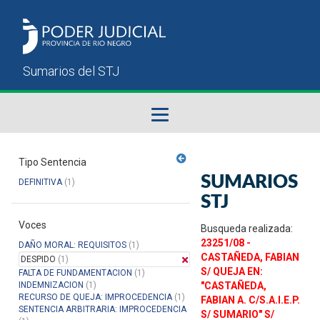
Fallos del STJ
Tipo Sentencia
SUMARIOS
DEFINITIVA
(1)
Sumarios del STJ
STJ
Voces
Manual del Usuario
Busqueda realizada:
23251/08 -
DAÑO MORAL: REQUISITOS
(1)
CASTAÑEDA, FABIAN
DESPIDO
(1)
S/ QUEJA EN:
FALTA DE FUNDAMENTACION
(1)
INDEMNIZACION
(1)
"CASTAÑEDA,
RECURSO DE QUEJA: IMPROCEDENCIA
(1)
FABIAN A. C/S.A.I.E.P.
SENTENCIA ARBITRARIA: IMPROCEDENCIA
S/ SUMARIO" S/