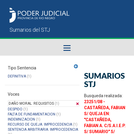
Fallos del STJ
Tipo Sentencia
SUMARIOS
DEFINITIVA
(1)
Sumarios del STJ
STJ
Voces
Manual del Usuario
Busqueda realizada:
23251/08 -
DAÑO MORAL: REQUISITOS
(1)
CASTAÑEDA, FABIAN
DESPIDO
(1)
S/ QUEJA EN:
FALTA DE FUNDAMENTACION
(1)
INDEMNIZACION
(1)
"CASTAÑEDA,
RECURSO DE QUEJA: IMPROCEDENCIA
(1)
FABIAN A. C/S.A.I.E.P.
SENTENCIA ARBITRARIA: IMPROCEDENCIA
S/ SUMARIO" S/