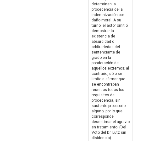
determinan la
procedencia de la
indemnización por
daño moral. A su
turno, el actor omitió
demostrar la
existencia de
absurdidad o
arbitrariedad del
sentenciante de
grado en la
ponderación de
aquellos extremos; al
contrario, sólo se
limito a afirmar que
se encontraban
reunidos todos los
requisitos de
procedencia, sin
sustento probatorio
alguno, por lo que
corresponde
desestimar el agravio
en tratamiento. (Del
Voto del Dr. Lutz sin
disidencia).