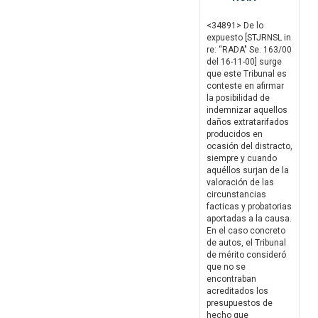
<34891> De lo
expuesto [STJRNSL in
re: “RADA" Se. 163/00
del 16-11-00] surge
que este Tribunal es
conteste en afirmar
la posibilidad de
indemnizar aquellos
daños extratarifados
producidos en
ocasión del distracto,
siempre y cuando
aquéllos surjan de la
valoración de las
circunstancias
facticas y probatorias
aportadas a la causa.
En el caso concreto
de autos, el Tribunal
de mérito consideró
que no se
encontraban
acreditados los
presupuestos de
hecho que