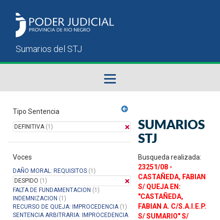
Fallos del STJ
Tipo Sentencia
SUMARIOS
DEFINITIVA
(1)
Sumarios del STJ
STJ
Voces
Manual del Usuario
Busqueda realizada:
23251/08 -
DAÑO MORAL: REQUISITOS
(1)
CASTAÑEDA, FABIAN
DESPIDO
(1)
S/ QUEJA EN:
FALTA DE FUNDAMENTACION
(1)
"CASTAÑEDA,
INDEMNIZACION
(1)
FABIAN A. C/S.A.I.E.P.
RECURSO DE QUEJA: IMPROCEDENCIA
(1)
SENTENCIA ARBITRARIA: IMPROCEDENCIA
S/ SUMARIO" S/