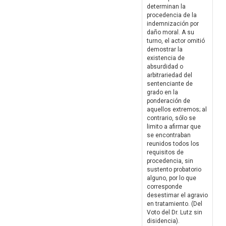
determinan la
procedencia de la
indemnización por
daño moral. A su
turno, el actor omitió
demostrar la
existencia de
absurdidad o
arbitrariedad del
sentenciante de
grado en la
ponderación de
aquellos extremos; al
contrario, sólo se
limito a afirmar que
se encontraban
reunidos todos los
requisitos de
procedencia, sin
sustento probatorio
alguno, por lo que
corresponde
desestimar el agravio
en tratamiento. (Del
Voto del Dr. Lutz sin
disidencia).