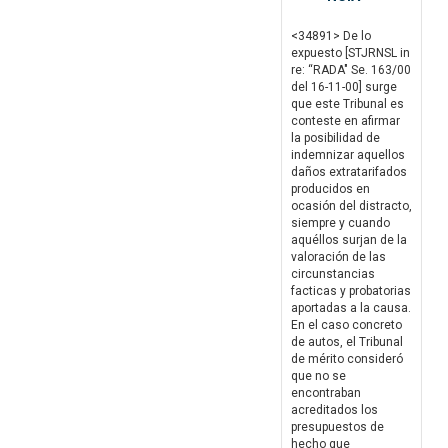
<34891> De lo
expuesto [STJRNSL in
re: “RADA" Se. 163/00
del 16-11-00] surge
que este Tribunal es
conteste en afirmar
la posibilidad de
indemnizar aquellos
daños extratarifados
producidos en
ocasión del distracto,
siempre y cuando
aquéllos surjan de la
valoración de las
circunstancias
facticas y probatorias
aportadas a la causa.
En el caso concreto
de autos, el Tribunal
de mérito consideró
que no se
encontraban
acreditados los
presupuestos de
hecho que