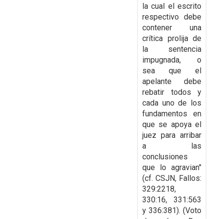
la cual el escrito
respectivo debe
contener una
crítica prolija de
la
sentencia
impugnada, o
sea que el
apelante debe
rebatir todos y
cada uno de los
fundamentos
en
que se apoya el
juez para arribar
a las
conclusiones
que lo agravian"
(cf. CSJN, Fallos:
329:2218,
330:16, 331:563
y 336:381). (Voto