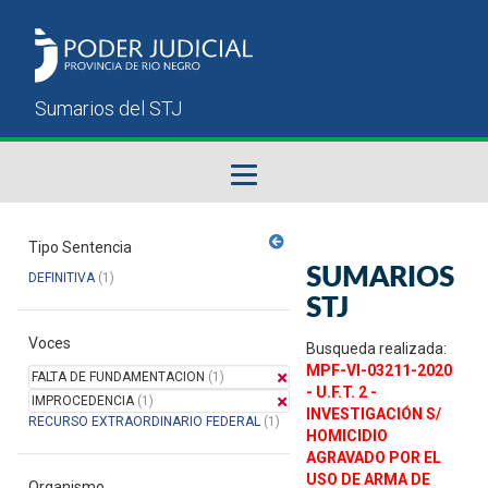
Fallos del STJ
Tipo Sentencia
SUMARIOS
DEFINITIVA
(1)
Sumarios del STJ
STJ
Voces
Manual del Usuario
Busqueda realizada:
MPF-VI-03211-2020
FALTA DE FUNDAMENTACION
(1)
- U.F.T. 2 -
IMPROCEDENCIA
(1)
INVESTIGACIÓN S/
RECURSO EXTRAORDINARIO FEDERAL
(1)
HOMICIDIO
AGRAVADO POR EL
USO DE ARMA DE
Organismo