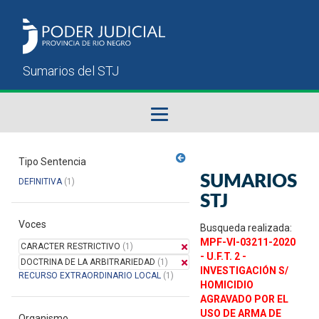
Fallos del STJ
Tipo Sentencia
SUMARIOS
DEFINITIVA
(1)
Sumarios del STJ
STJ
Voces
Manual del Usuario
Busqueda realizada:
MPF-VI-03211-2020
CARACTER RESTRICTIVO
(1)
- U.F.T. 2 -
DOCTRINA DE LA ARBITRARIEDAD
(1)
INVESTIGACIÓN S/
RECURSO EXTRAORDINARIO LOCAL
(1)
HOMICIDIO
AGRAVADO POR EL
USO DE ARMA DE
Organismo