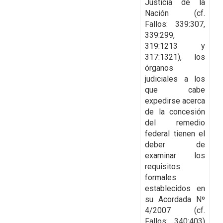
Justicia de la
Nación (cf.
Fallos: 339:307,
339:299,
319:1213 y
317:1321), los
órganos
judiciales a los
que cabe
expedirse acerca
de la
concesión
del remedio
federal tienen el
deber de
examinar los
requisitos
formales
establecidos
en
su Acordada Nº
4/2007 (cf.
Fallos: 340:403)