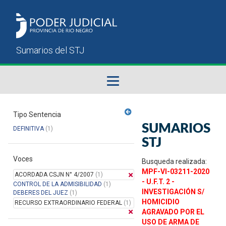
Fallos del STJ
Tipo Sentencia
SUMARIOS
DEFINITIVA
(1)
Sumarios del STJ
STJ
Voces
Manual del Usuario
Busqueda realizada:
MPF-VI-03211-2020
ACORDADA CSJN N° 4/2007
(1)
- U.F.T. 2 -
CONTROL DE LA ADMISIBILIDAD
(1)
INVESTIGACIÓN S/
DEBERES DEL JUEZ
(1)
HOMICIDIO
RECURSO EXTRAORDINARIO FEDERAL
(1)
AGRAVADO POR EL
USO DE ARMA DE