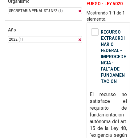
Organismo
FUEGO - LEY 5020
SECRETARÍA PENAL STJ Nº2
(1)
Mostrando
1-1
de
1
elemento.
Año
RECURSO
EXTRAORDI
2022
(1)
NARIO
FEDERAL -
IMPROCEDE
NCIA -
FALTA DE
FUNDAMEN
TACION
El recurso no
satisface el
requisito de
fundamentación
autónoma del art.
15 de la Ley
48,
"exigencia según