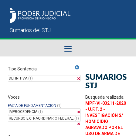
Fallos del STJ
Tipo Sentencia
SUMARIOS
DEFINITIVA
(1)
Sumarios del STJ
STJ
Voces
Manual del Usuario
Busqueda realizada:
MPF-VI-03211-2020
FALTA DE FUNDAMENTACION
(1)
- U.F.T. 2 -
IMPROCEDENCIA
(1)
INVESTIGACIÓN S/
RECURSO EXTRAORDINARIO FEDERAL
(1)
HOMICIDIO
AGRAVADO POR EL
USO DE ARMA DE