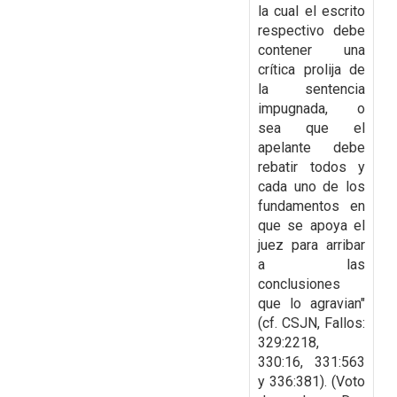
la cual el escrito
respectivo debe
contener una
crítica prolija de
la
sentencia
impugnada, o
sea que el
apelante debe
rebatir todos y
cada uno de los
fundamentos
en
que se apoya el
juez para arribar
a las
conclusiones
que lo agravian"
(cf. CSJN, Fallos:
329:2218,
330:16, 331:563
y 336:381). (Voto