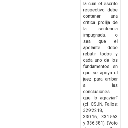
la cual el escrito
respectivo debe
contener una
crítica prolija de
la
sentencia
impugnada, o
sea que el
apelante debe
rebatir todos y
cada uno de los
fundamentos
en
que se apoya el
juez para arribar
a las
conclusiones
que lo agravian"
(cf. CSJN, Fallos:
329:2218,
330:16, 331:563
y 336:381). (Voto