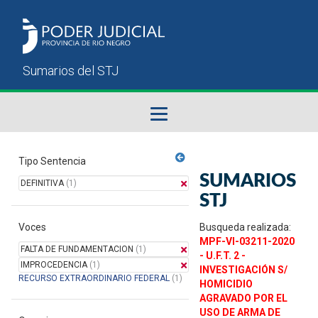
Fallos del STJ
Tipo Sentencia
SUMARIOS
DEFINITIVA
(1)
Sumarios del STJ
STJ
Voces
Manual del Usuario
Busqueda realizada:
MPF-VI-03211-2020
FALTA DE FUNDAMENTACION
(1)
- U.F.T. 2 -
IMPROCEDENCIA
(1)
INVESTIGACIÓN S/
RECURSO EXTRAORDINARIO FEDERAL
(1)
HOMICIDIO
AGRAVADO POR EL
USO DE ARMA DE