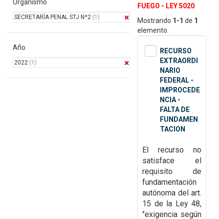
Organismo
FUEGO - LEY 5020
SECRETARÍA PENAL STJ Nº2
(1)
Mostrando
1-1
de
1
elemento.
Año
RECURSO
EXTRAORDI
2022
(1)
NARIO
FEDERAL -
IMPROCEDE
NCIA -
FALTA DE
FUNDAMEN
TACION
El recurso no
satisface el
requisito de
fundamentación
autónoma del art.
15 de la Ley
48,
"exigencia según