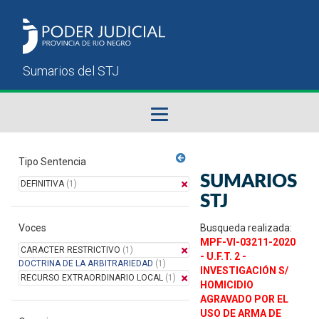
Fallos del STJ
Tipo Sentencia
SUMARIOS
DEFINITIVA
(1)
Sumarios del STJ
STJ
Voces
Manual del Usuario
Busqueda realizada:
MPF-VI-03211-2020
CARACTER RESTRICTIVO
(1)
- U.F.T. 2 -
DOCTRINA DE LA ARBITRARIEDAD
(1)
INVESTIGACIÓN S/
RECURSO EXTRAORDINARIO LOCAL
(1)
HOMICIDIO
AGRAVADO POR EL
USO DE ARMA DE