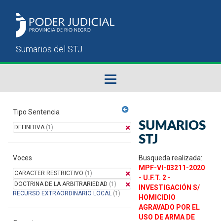
Fallos del STJ
Tipo Sentencia
SUMARIOS
DEFINITIVA
(1)
Sumarios del STJ
STJ
Voces
Manual del Usuario
Busqueda realizada:
MPF-VI-03211-2020
CARACTER RESTRICTIVO
(1)
- U.F.T. 2 -
DOCTRINA DE LA ARBITRARIEDAD
(1)
INVESTIGACIÓN S/
RECURSO EXTRAORDINARIO LOCAL
(1)
HOMICIDIO
AGRAVADO POR EL
USO DE ARMA DE