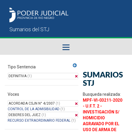
Fallos del STJ
Tipo Sentencia
SUMARIOS
DEFINITIVA
(1)
Sumarios del STJ
STJ
Voces
Manual del Usuario
Busqueda realizada:
MPF-VI-03211-2020
ACORDADA CSJN N° 4/2007
(1)
- U.F.T. 2 -
CONTROL DE LA ADMISIBILIDAD
(1)
INVESTIGACIÓN S/
DEBERES DEL JUEZ
(1)
HOMICIDIO
RECURSO EXTRAORDINARIO FEDERAL
(1)
AGRAVADO POR EL
USO DE ARMA DE