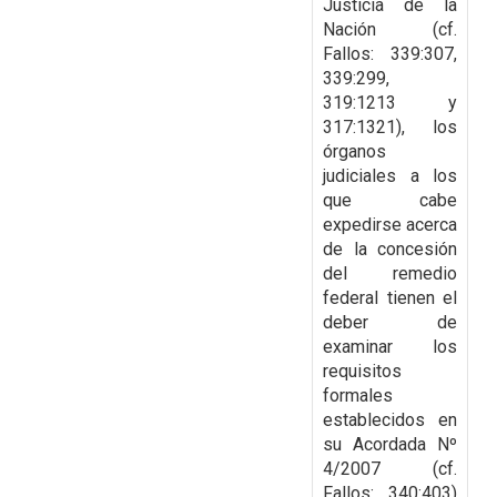
Justicia de la
Nación (cf.
Fallos: 339:307,
339:299,
319:1213 y
317:1321), los
órganos
judiciales a los
que cabe
expedirse acerca
de la
concesión
del remedio
federal tienen el
deber de
examinar los
requisitos
formales
establecidos
en
su Acordada Nº
4/2007 (cf.
Fallos: 340:403)