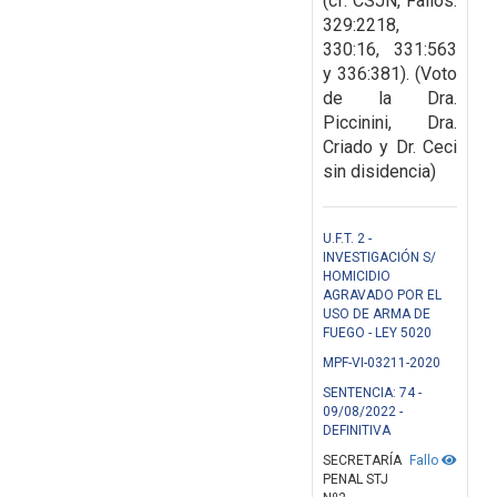
(cf. CSJN, Fallos:
329:2218,
330:16, 331:563
y 336:381). (Voto
de la Dra.
Piccinini, Dra.
Criado y Dr. Ceci
sin disidencia)
U.F.T. 2 -
INVESTIGACIÓN S/
HOMICIDIO
AGRAVADO POR EL
USO DE ARMA DE
FUEGO - LEY 5020
MPF-VI-03211-2020
SENTENCIA: 74 -
09/08/2022 -
DEFINITIVA
SECRETARÍA
Fallo
PENAL STJ