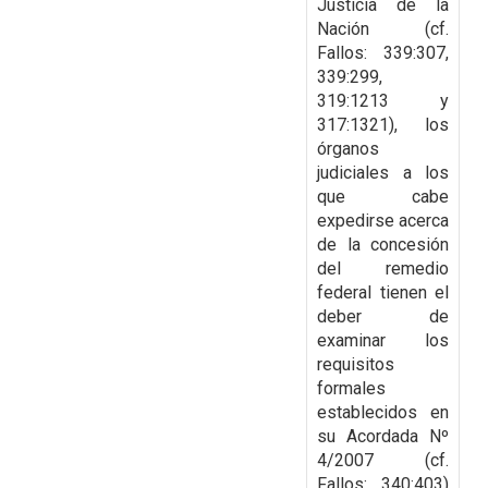
Justicia de la
Nación (cf.
Fallos: 339:307,
339:299,
319:1213 y
317:1321), los
órganos
judiciales a los
que cabe
expedirse acerca
de la
concesión
del remedio
federal tienen el
deber de
examinar los
requisitos
formales
establecidos
en
su Acordada Nº
4/2007 (cf.
Fallos: 340:403)