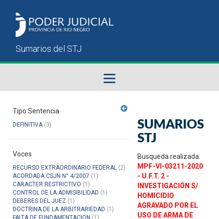
Fallos del STJ
Tipo Sentencia
SUMARIOS
DEFINITIVA
(3)
Sumarios del STJ
STJ
Voces
Manual del Usuario
Busqueda realizada:
MPF-VI-03211-2020
RECURSO EXTRAORDINARIO FEDERAL
(2)
- U.F.T. 2 -
ACORDADA CSJN N° 4/2007
(1)
CARACTER RESTRICTIVO
(1)
INVESTIGACIÓN S/
CONTROL DE LA ADMISIBILIDAD
(1)
HOMICIDIO
DEBERES DEL JUEZ
(1)
AGRAVADO POR EL
DOCTRINA DE LA ARBITRARIEDAD
(1)
USO DE ARMA DE
FALTA DE FUNDAMENTACION
(1)