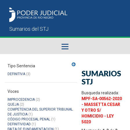
Fallos del STJ
Tipo Sentencia
SUMARIOS
DEFINITIVA
(3)
Sumarios del STJ
STJ
Voces
Manual del Usuario
Busqueda realizada:
MPF-SA-00562-2020
IMPROCEDENCIA
(2)
- MASSETTA CESAR
QUEJA
(2)
COMPETENCIA DEL SUPERIOR TRIBUNAL
Y OTRO S/
DE JUSTICIA
(1)
HOMICIDIO - LEY
CÓDIGO PROCESAL PENAL
(1)
5020
DEFINITIVIDAD
(1)
FALTA DE FUNDAMENTACION
(1)