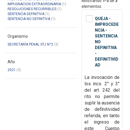
Mostrando
1-3
de
3
IMPUGNACION EXTRAORDINARIA
(1)
elementos.
RESOLUCIONES RECURRIBLES
(1)
SENTENCIA DEFINITIVA
(1)
QUEJA -
SENTENCIA NO DEFINITIVA
(1)
IMPROCEDE
NCIA -
SENTENCIA
Organismo
NO
SECRETARÍA PENAL STJ Nº2
(3)
DEFINITIVA
-
DEFINITIVID
Año
AD
2021
(3)
La invocación de
los incs. 2° y 3°
del art. 242 del
rito no permite
suplir la ausencia
de
definitividad
referida, en tanto
el ingreso de
este Cuerpo