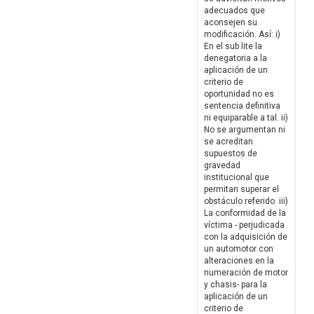
adecuados que
aconsejen su
modificación. Así: i)
En el sub lite la
denegatoria a la
aplicación de un
criterio de
oportunidad no es
sentencia definitiva
ni equiparable a tal. ii)
No se argumentan ni
se acreditan
supuestos de
gravedad
institucional que
permitan superar el
obstáculo referido. iii)
La conformidad de la
víctima - perjudicada
con la adquisición de
un automotor con
alteraciones en la
numeración de motor
y chasis- para la
aplicación de un
criterio de