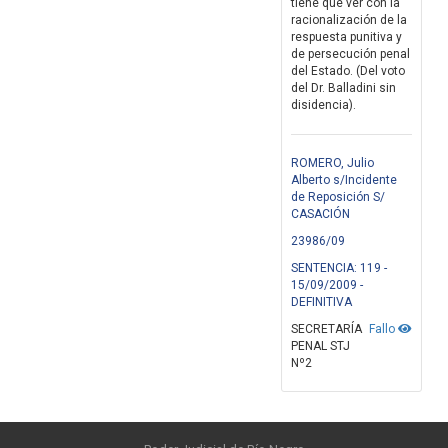
tiene que ver con la
racionalización de la
respuesta punitiva y
de persecución penal
del Estado. (Del voto
del Dr. Balladini sin
disidencia).
ROMERO, Julio
Alberto s/Incidente
de Reposición S/
CASACIÓN
23986/09
SENTENCIA: 119 -
15/09/2009 -
DEFINITIVA
SECRETARÍA
Fallo
PENAL STJ
Nº2