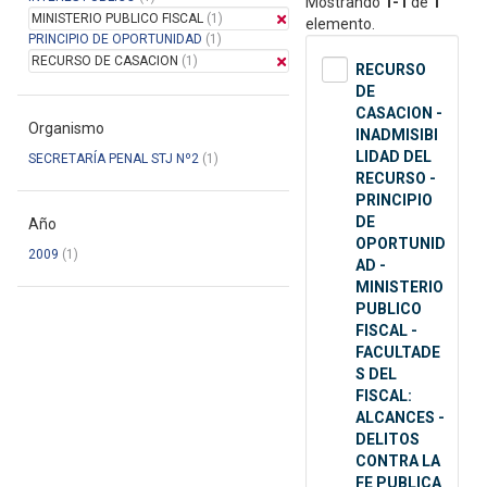
Mostrando
1-1
de
1
MINISTERIO PUBLICO FISCAL
(1)
elemento.
PRINCIPIO DE OPORTUNIDAD
(1)
RECURSO DE CASACION
(1)
RECURSO
DE
CASACION -
Organismo
INADMISIBI
LIDAD DEL
SECRETARÍA PENAL STJ Nº2
(1)
RECURSO -
PRINCIPIO
DE
Año
OPORTUNID
2009
(1)
AD -
MINISTERIO
PUBLICO
FISCAL -
FACULTADE
S DEL
FISCAL:
ALCANCES -
DELITOS
CONTRA LA
FE PUBLICA