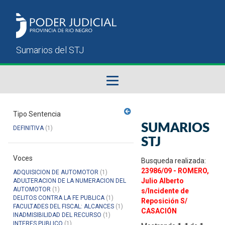
Fallos del STJ
Tipo Sentencia
SUMARIOS
DEFINITIVA
(1)
Sumarios del STJ
STJ
Voces
Manual del Usuario
Busqueda realizada:
23986/09 - ROMERO,
ADQUISICION DE AUTOMOTOR
(1)
Julio Alberto
ADULTERACION DE LA NUMERACION DEL
AUTOMOTOR
(1)
s/Incidente de
DELITOS CONTRA LA FE PUBLICA
(1)
Reposición S/
FACULTADES DEL FISCAL: ALCANCES
(1)
CASACIÓN
INADMISIBILIDAD DEL RECURSO
(1)
INTERES PUBLICO
(1)