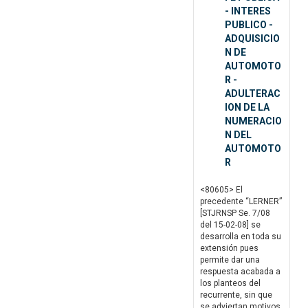
- INTERES
PUBLICO -
ADQUISICIO
N DE
AUTOMOTO
R -
ADULTERAC
ION DE LA
NUMERACIO
N DEL
AUTOMOTO
R
<80605> El
precedente “LERNER”
[STJRNSP Se. 7/08
del 15-02-08] se
desarrolla en toda su
extensión pues
permite dar una
respuesta acabada a
los planteos del
recurrente, sin que
se adviertan motivos