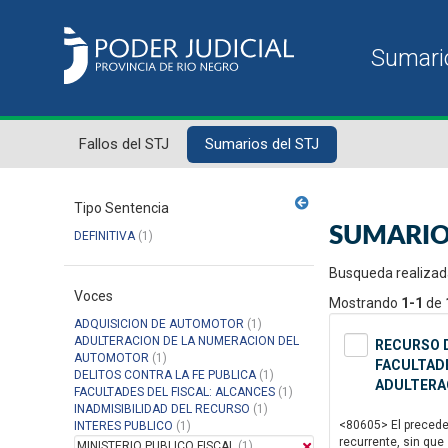
Fallos del STJ
Sumarios del STJ
Tipo Sentencia
SUMARIO
DEFINITIVA
(1)
Busqueda realizad
Voces
Mostrando
1-1
de
ADQUISICION DE AUTOMOTOR
(1)
ADULTERACION DE LA NUMERACION DEL
RECURSO D
AUTOMOTOR
(1)
FACULTADE
DELITOS CONTRA LA FE PUBLICA
(1)
ADULTERA
FACULTADES DEL FISCAL: ALCANCES
(1)
INADMISIBILIDAD DEL RECURSO
(1)
<80605> El precede
INTERES PUBLICO
(1)
recurrente, sin que
MINISTERIO PUBLICO FISCAL
(1)