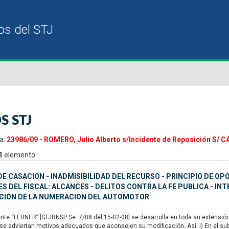
S STJ
a:
23986/09 - ROMERO, Julio Alberto s/Incidente de Reposición S/ 
1
elemento.
E CASACION - INADMISIBILIDAD DEL RECURSO - PRINCIPIO DE OPO
S DEL FISCAL: ALCANCES - DELITOS CONTRA LA FE PUBLICA - IN
CION DE LA NUMERACION DEL AUTOMOTOR
nte “LERNER” [STJRNSP Se. 7/08 del 15-02-08] se desarrolla en toda su extensión
 se adviertan motivos adecuados que aconsejen su modificación. Así: i) En el sub l