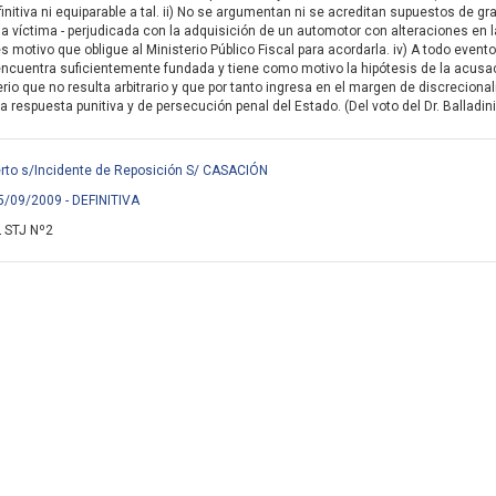
nitiva ni equiparable a tal. ii) No se argumentan ni se acreditan supuestos de gra
a víctima - perjudicada con la adquisición de un automotor con alteraciones en l
 motivo que obligue al Ministerio Público Fiscal para acordarla. iv) A todo evento, 
ncuentra suficientemente fundada y tiene como motivo la hipótesis de la acusació
terio que no resulta arbitrario y que por tanto ingresa en el margen de discrecion
a respuesta punitiva y de persecución penal del Estado. (Del voto del Dr. Balladini
rto s/Incidente de Reposición S/ CASACIÓN
5/09/2009 - DEFINITIVA
 STJ Nº2