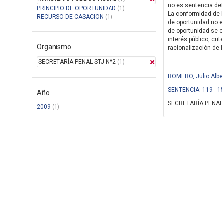
no es sentencia defi
PRINCIPIO DE OPORTUNIDAD
(1)
La conformidad de l
RECURSO DE CASACION
(1)
de oportunidad no es
de oportunidad se e
interés público, cri
Organismo
racionalización de l
SECRETARÍA PENAL STJ Nº2
(1)
ROMERO, Julio Albe
SENTENCIA: 119 - 1
Año
SECRETARÍA PENAL
2009
(1)