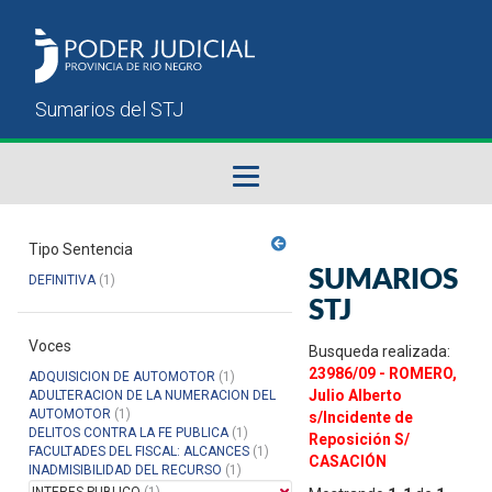
Fallos del STJ
Tipo Sentencia
SUMARIOS
DEFINITIVA
(1)
Sumarios del STJ
STJ
Voces
Manual del Usuario
Busqueda realizada:
23986/09 - ROMERO,
ADQUISICION DE AUTOMOTOR
(1)
Julio Alberto
ADULTERACION DE LA NUMERACION DEL
AUTOMOTOR
(1)
s/Incidente de
DELITOS CONTRA LA FE PUBLICA
(1)
Reposición S/
FACULTADES DEL FISCAL: ALCANCES
(1)
CASACIÓN
INADMISIBILIDAD DEL RECURSO
(1)