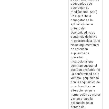
adecuados que
aconsejen su
modificación. Así: i)
En el sub lite la
denegatoria a la
aplicación de un
criterio de
oportunidad no es
sentencia definitiva
ni equiparable a tal. ii)
No se argumentan ni
se acreditan
supuestos de
gravedad
institucional que
permitan superar el
obstáculo referido. iii)
La conformidad de la
víctima - perjudicada
con la adquisición de
un automotor con
alteraciones en la
numeración de motor
y chasis- para la
aplicación de un
criterio de