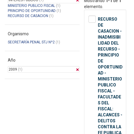
INTERES PUBLICO
(1)
Mostrando
1-1
de
1
MINISTERIO PUBLICO FISCAL
(1)
elemento.
PRINCIPIO DE OPORTUNIDAD
(1)
RECURSO DE CASACION
(1)
RECURSO
DE
CASACION -
Organismo
INADMISIBI
SECRETARÍA PENAL STJ Nº2
(1)
LIDAD DEL
RECURSO -
PRINCIPIO
Año
DE
OPORTUNID
2009
(1)
AD -
MINISTERIO
PUBLICO
FISCAL -
FACULTADE
S DEL
FISCAL:
ALCANCES -
DELITOS
CONTRA LA
FE PUBLICA