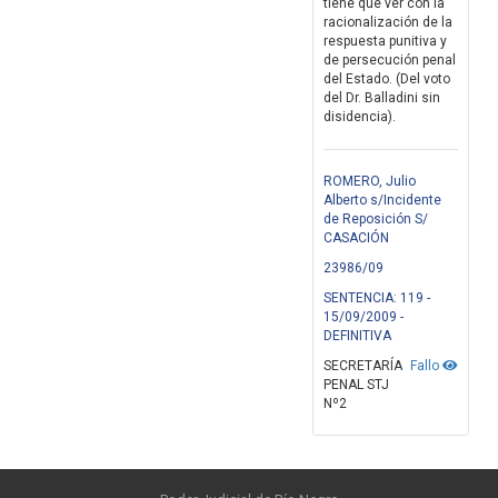
tiene que ver con la
racionalización de la
respuesta punitiva y
de persecución penal
del Estado. (Del voto
del Dr. Balladini sin
disidencia).
ROMERO, Julio
Alberto s/Incidente
de Reposición S/
CASACIÓN
23986/09
SENTENCIA: 119 -
15/09/2009 -
DEFINITIVA
SECRETARÍA
Fallo
PENAL STJ
Nº2