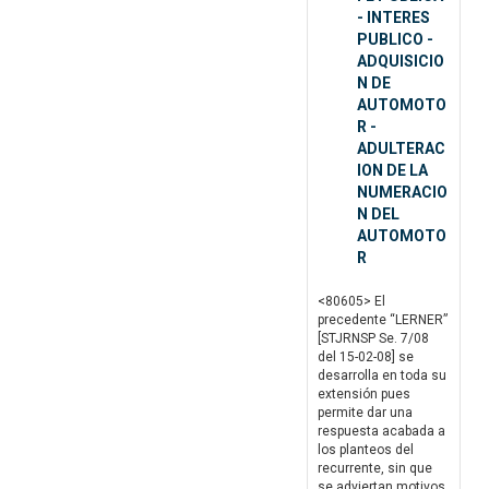
- INTERES
PUBLICO -
ADQUISICIO
N DE
AUTOMOTO
R -
ADULTERAC
ION DE LA
NUMERACIO
N DEL
AUTOMOTO
R
<80605> El
precedente “LERNER”
[STJRNSP Se. 7/08
del 15-02-08] se
desarrolla en toda su
extensión pues
permite dar una
respuesta acabada a
los planteos del
recurrente, sin que
se adviertan motivos