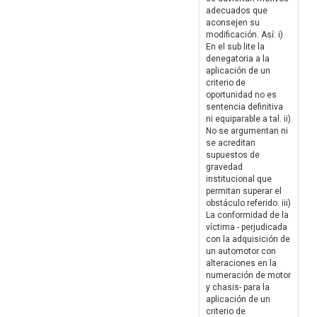
adecuados que
aconsejen su
modificación. Así: i)
En el sub lite la
denegatoria a la
aplicación de un
criterio de
oportunidad no es
sentencia definitiva
ni equiparable a tal. ii)
No se argumentan ni
se acreditan
supuestos de
gravedad
institucional que
permitan superar el
obstáculo referido. iii)
La conformidad de la
víctima - perjudicada
con la adquisición de
un automotor con
alteraciones en la
numeración de motor
y chasis- para la
aplicación de un
criterio de