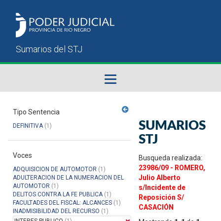
Fallos del STJ
Tipo Sentencia
SUMARIOS
DEFINITIVA
(1)
Sumarios del STJ
STJ
Voces
Manual del Usuario
Busqueda realizada:
23986/09 - ROMERO,
ADQUISICION DE AUTOMOTOR
(1)
Julio Alberto
ADULTERACION DE LA NUMERACION DEL
AUTOMOTOR
(1)
s/Incidente de
DELITOS CONTRA LA FE PUBLICA
(1)
Reposición S/
FACULTADES DEL FISCAL: ALCANCES
(1)
CASACIÓN
INADMISIBILIDAD DEL RECURSO
(1)