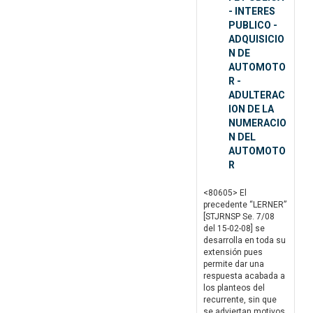
- INTERES
PUBLICO -
ADQUISICIO
N DE
AUTOMOTO
R -
ADULTERAC
ION DE LA
NUMERACIO
N DEL
AUTOMOTO
R
<80605> El
precedente “LERNER”
[STJRNSP Se. 7/08
del 15-02-08] se
desarrolla en toda su
extensión pues
permite dar una
respuesta acabada a
los planteos del
recurrente, sin que
se adviertan motivos