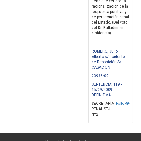
tiene que ver con la
racionalización de la
respuesta punitiva y
de persecución penal
del Estado. (Del voto
del Dr. Balladini sin
disidencia).
ROMERO, Julio
Alberto s/Incidente
de Reposición S/
CASACIÓN
23986/09
SENTENCIA: 119 -
15/09/2009 -
DEFINITIVA
SECRETARÍA
Fallo
PENAL STJ
Nº2