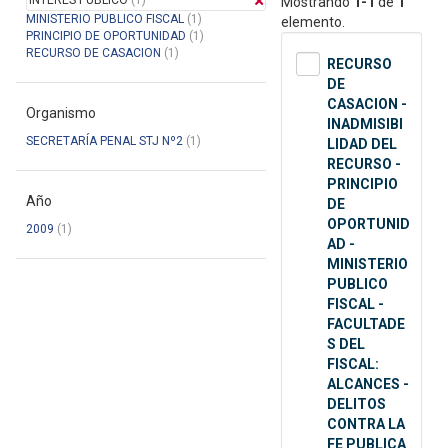
INTERES PUBLICO
(1)
Mostrando
1-1
de
1
MINISTERIO PUBLICO FISCAL
(1)
elemento.
PRINCIPIO DE OPORTUNIDAD
(1)
RECURSO DE CASACION
(1)
RECURSO
DE
CASACION -
Organismo
INADMISIBI
SECRETARÍA PENAL STJ Nº2
(1)
LIDAD DEL
RECURSO -
PRINCIPIO
Año
DE
OPORTUNID
2009
(1)
AD -
MINISTERIO
PUBLICO
FISCAL -
FACULTADE
S DEL
FISCAL:
ALCANCES -
DELITOS
CONTRA LA
FE PUBLICA