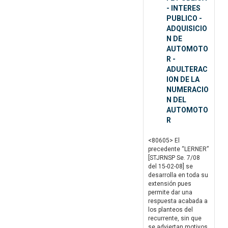
- INTERES
PUBLICO -
ADQUISICIO
N DE
AUTOMOTO
R -
ADULTERAC
ION DE LA
NUMERACIO
N DEL
AUTOMOTO
R
<80605> El
precedente “LERNER”
[STJRNSP Se. 7/08
del 15-02-08] se
desarrolla en toda su
extensión pues
permite dar una
respuesta acabada a
los planteos del
recurrente, sin que
se adviertan motivos