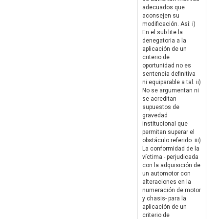
adecuados que
aconsejen su
modificación. Así: i)
En el sub lite la
denegatoria a la
aplicación de un
criterio de
oportunidad no es
sentencia definitiva
ni equiparable a tal. ii)
No se argumentan ni
se acreditan
supuestos de
gravedad
institucional que
permitan superar el
obstáculo referido. iii)
La conformidad de la
víctima - perjudicada
con la adquisición de
un automotor con
alteraciones en la
numeración de motor
y chasis- para la
aplicación de un
criterio de