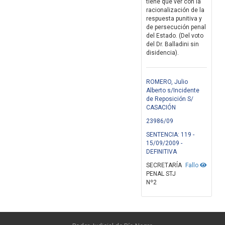
tiene que ver con la
racionalización de la
respuesta punitiva y
de persecución penal
del Estado. (Del voto
del Dr. Balladini sin
disidencia).
ROMERO, Julio
Alberto s/Incidente
de Reposición S/
CASACIÓN
23986/09
SENTENCIA: 119 -
15/09/2009 -
DEFINITIVA
SECRETARÍA
Fallo
PENAL STJ
Nº2