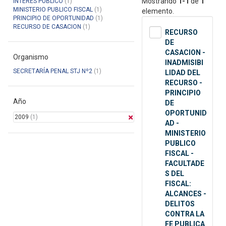
Mostrando
1-1
de
1
INTERES PUBLICO
(1)
MINISTERIO PUBLICO FISCAL
(1)
elemento.
PRINCIPIO DE OPORTUNIDAD
(1)
RECURSO DE CASACION
(1)
RECURSO
DE
CASACION -
Organismo
INADMISIBI
SECRETARÍA PENAL STJ Nº2
(1)
LIDAD DEL
RECURSO -
PRINCIPIO
Año
DE
OPORTUNID
2009
(1)
AD -
MINISTERIO
PUBLICO
FISCAL -
FACULTADE
S DEL
FISCAL:
ALCANCES -
DELITOS
CONTRA LA
FE PUBLICA