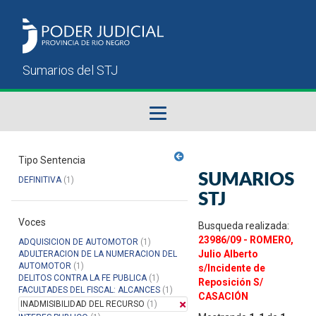
Fallos del STJ
Tipo Sentencia
SUMARIOS
DEFINITIVA
(1)
Sumarios del STJ
STJ
Voces
Manual del Usuario
Busqueda realizada:
23986/09 - ROMERO,
ADQUISICION DE AUTOMOTOR
(1)
Julio Alberto
ADULTERACION DE LA NUMERACION DEL
AUTOMOTOR
(1)
s/Incidente de
DELITOS CONTRA LA FE PUBLICA
(1)
Reposición S/
FACULTADES DEL FISCAL: ALCANCES
(1)
CASACIÓN
INADMISIBILIDAD DEL RECURSO
(1)