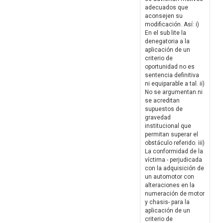
adecuados que
aconsejen su
modificación. Así: i)
En el sub lite la
denegatoria a la
aplicación de un
criterio de
oportunidad no es
sentencia definitiva
ni equiparable a tal. ii)
No se argumentan ni
se acreditan
supuestos de
gravedad
institucional que
permitan superar el
obstáculo referido. iii)
La conformidad de la
víctima - perjudicada
con la adquisición de
un automotor con
alteraciones en la
numeración de motor
y chasis- para la
aplicación de un
criterio de