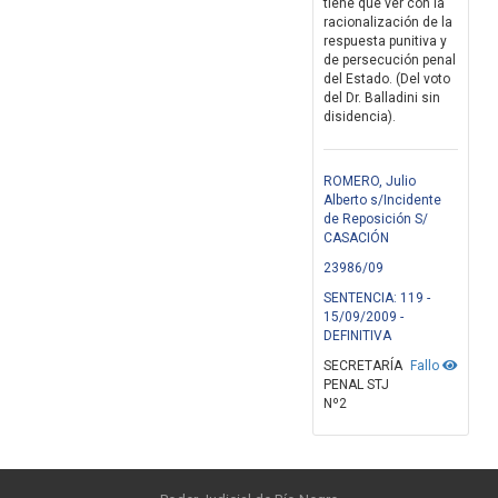
tiene que ver con la
racionalización de la
respuesta punitiva y
de persecución penal
del Estado. (Del voto
del Dr. Balladini sin
disidencia).
ROMERO, Julio
Alberto s/Incidente
de Reposición S/
CASACIÓN
23986/09
SENTENCIA: 119 -
15/09/2009 -
DEFINITIVA
SECRETARÍA
Fallo
PENAL STJ
Nº2