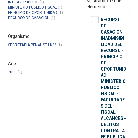
Mostrando
1-1
de
1
INTERES PUBLICO
(1)
elemento.
MINISTERIO PUBLICO FISCAL
(1)
PRINCIPIO DE OPORTUNIDAD
(1)
RECURSO DE CASACION
(1)
RECURSO
DE
CASACION -
Organismo
INADMISIBI
LIDAD DEL
SECRETARÍA PENAL STJ Nº2
(1)
RECURSO -
PRINCIPIO
DE
Año
OPORTUNID
2009
(1)
AD -
MINISTERIO
PUBLICO
FISCAL -
FACULTADE
S DEL
FISCAL:
ALCANCES -
DELITOS
CONTRA LA
FE PUBLICA