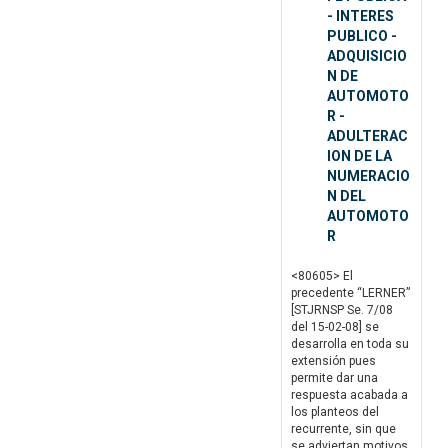
- INTERES
PUBLICO -
ADQUISICIO
N DE
AUTOMOTO
R -
ADULTERAC
ION DE LA
NUMERACIO
N DEL
AUTOMOTO
R
<80605> El
precedente “LERNER”
[STJRNSP Se. 7/08
del 15-02-08] se
desarrolla en toda su
extensión pues
permite dar una
respuesta acabada a
los planteos del
recurrente, sin que
se adviertan motivos