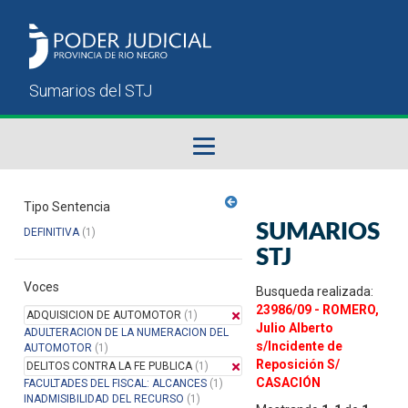
Fallos del STJ
Tipo Sentencia
SUMARIOS
DEFINITIVA
(1)
Sumarios del STJ
STJ
Voces
Manual del Usuario
Busqueda realizada:
23986/09 - ROMERO,
ADQUISICION DE AUTOMOTOR
(1)
Julio Alberto
ADULTERACION DE LA NUMERACION DEL
s/Incidente de
AUTOMOTOR
(1)
Reposición S/
DELITOS CONTRA LA FE PUBLICA
(1)
CASACIÓN
FACULTADES DEL FISCAL: ALCANCES
(1)
INADMISIBILIDAD DEL RECURSO
(1)