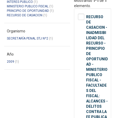
Mostrando
1-1
de
1
INTERES PUBLICO
(1)
elemento.
MINISTERIO PUBLICO FISCAL
(1)
PRINCIPIO DE OPORTUNIDAD
(1)
RECURSO DE CASACION
(1)
RECURSO
DE
CASACION -
Organismo
INADMISIBI
LIDAD DEL
SECRETARÍA PENAL STJ Nº2
(1)
RECURSO -
PRINCIPIO
DE
Año
OPORTUNID
2009
(1)
AD -
MINISTERIO
PUBLICO
FISCAL -
FACULTADE
S DEL
FISCAL:
ALCANCES -
DELITOS
CONTRA LA
FE PUBLICA