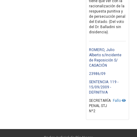
tiene que ver con la
racionalización de la
respuesta punitiva y
de persecución penal
del Estado. (Del voto
del Dr. Balladini sin
disidencia).
ROMERO, Julio
Alberto s/Incidente
de Reposición S/
CASACIÓN
23986/09
SENTENCIA: 119 -
15/09/2009 -
DEFINITIVA
SECRETARÍA
Fallo
PENAL STJ
Nº2