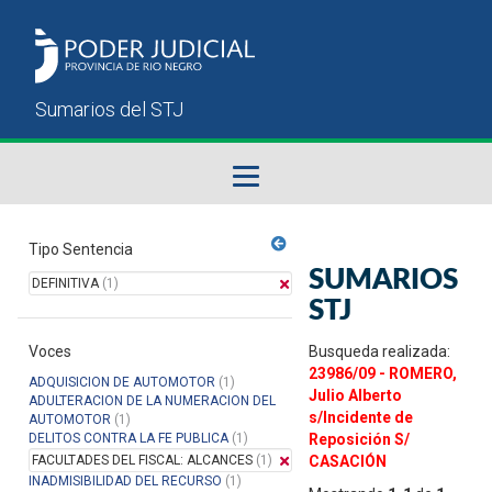
Fallos del STJ
Tipo Sentencia
SUMARIOS
DEFINITIVA
(1)
Sumarios del STJ
STJ
Voces
Manual del Usuario
Busqueda realizada:
23986/09 - ROMERO,
ADQUISICION DE AUTOMOTOR
(1)
Julio Alberto
ADULTERACION DE LA NUMERACION DEL
s/Incidente de
AUTOMOTOR
(1)
DELITOS CONTRA LA FE PUBLICA
(1)
Reposición S/
FACULTADES DEL FISCAL: ALCANCES
(1)
CASACIÓN
INADMISIBILIDAD DEL RECURSO
(1)