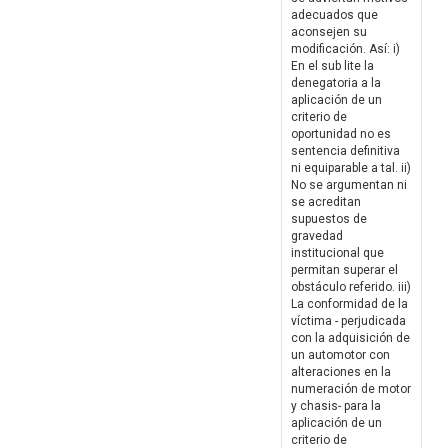
adecuados que
aconsejen su
modificación. Así: i)
En el sub lite la
denegatoria a la
aplicación de un
criterio de
oportunidad no es
sentencia definitiva
ni equiparable a tal. ii)
No se argumentan ni
se acreditan
supuestos de
gravedad
institucional que
permitan superar el
obstáculo referido. iii)
La conformidad de la
víctima - perjudicada
con la adquisición de
un automotor con
alteraciones en la
numeración de motor
y chasis- para la
aplicación de un
criterio de