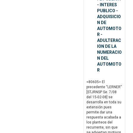
- INTERES
PUBLICO -
ADQUISICIO
N DE
AUTOMOTO
R -
ADULTERAC
ION DE LA
NUMERACIO
N DEL
AUTOMOTO
R
<80605> El
precedente “LERNER”
[STJRNSP Se. 7/08
del 15-02-08] se
desarrolla en toda su
extensión pues
permite dar una
respuesta acabada a
los planteos del
recurrente, sin que
se adviertan motivos