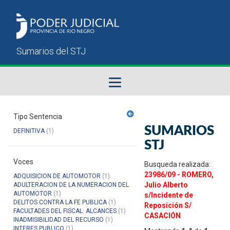
Fallos del STJ
Tipo Sentencia
SUMARIOS
DEFINITIVA
(1)
Sumarios del STJ
STJ
Voces
Manual del Usuario
Busqueda realizada:
23986/09 - ROMERO,
ADQUISICION DE AUTOMOTOR
(1)
Julio Alberto
ADULTERACION DE LA NUMERACION DEL
AUTOMOTOR
(1)
s/Incidente de
DELITOS CONTRA LA FE PUBLICA
(1)
Reposición S/
FACULTADES DEL FISCAL: ALCANCES
(1)
CASACIÓN
INADMISIBILIDAD DEL RECURSO
(1)
INTERES PUBLICO
(1)