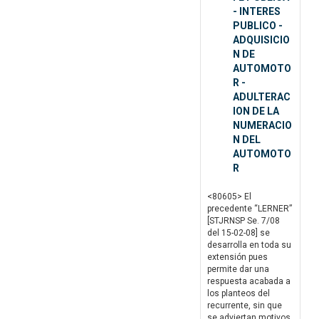
- INTERES
PUBLICO -
ADQUISICIO
N DE
AUTOMOTO
R -
ADULTERAC
ION DE LA
NUMERACIO
N DEL
AUTOMOTO
R
<80605> El
precedente “LERNER”
[STJRNSP Se. 7/08
del 15-02-08] se
desarrolla en toda su
extensión pues
permite dar una
respuesta acabada a
los planteos del
recurrente, sin que
se adviertan motivos