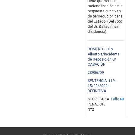
tiene que ver con la
racionalización de la
respuesta punitiva y
de persecución penal
del Estado. (Del voto
del Dr. Balladini sin
disidencia).
ROMERO, Julio
Alberto s/Incidente
de Reposición S/
CASACIÓN
23986/09
SENTENCIA: 119 -
15/09/2009 -
DEFINITIVA
SECRETARÍA
Fallo
PENAL STJ
Nº2