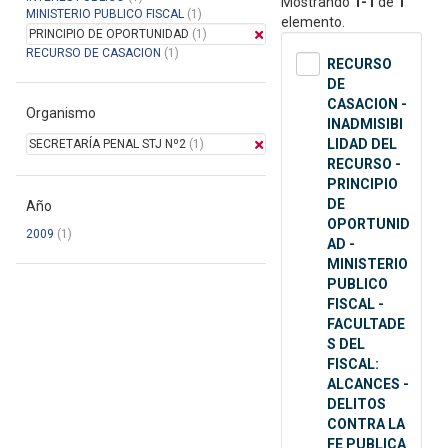
Mostrando
1-1
de
1
MINISTERIO PUBLICO FISCAL
(1)
elemento.
PRINCIPIO DE OPORTUNIDAD
(1)
RECURSO DE CASACION
(1)
RECURSO
DE
CASACION -
Organismo
INADMISIBI
LIDAD DEL
SECRETARÍA PENAL STJ Nº2
(1)
RECURSO -
PRINCIPIO
DE
Año
OPORTUNID
2009
(1)
AD -
MINISTERIO
PUBLICO
FISCAL -
FACULTADE
S DEL
FISCAL:
ALCANCES -
DELITOS
CONTRA LA
FE PUBLICA