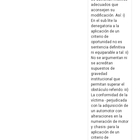
adecuados que
aconsejen su
modificación. Así: i)
En el sub lite la
denegatoria a la
aplicación de un
criterio de
oportunidad no es
sentencia definitiva
ni equiparable a tal. ii)
No se argumentan ni
se acreditan
supuestos de
gravedad
institucional que
permitan superar el
obstáculo referido. iii)
La conformidad de la
víctima - perjudicada
con la adquisición de
un automotor con
alteraciones en la
numeración de motor
y chasis- para la
aplicación de un
criterio de