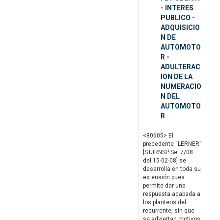
- INTERES
PUBLICO -
ADQUISICIO
N DE
AUTOMOTO
R -
ADULTERAC
ION DE LA
NUMERACIO
N DEL
AUTOMOTO
R
<80605> El
precedente “LERNER”
[STJRNSP Se. 7/08
del 15-02-08] se
desarrolla en toda su
extensión pues
permite dar una
respuesta acabada a
los planteos del
recurrente, sin que
se adviertan motivos