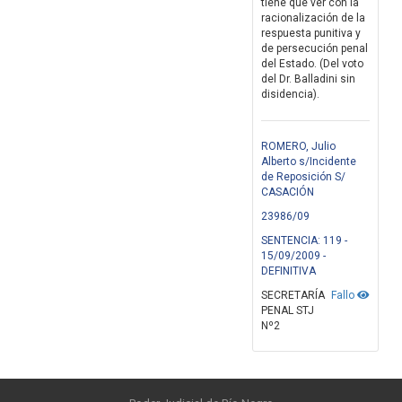
tiene que ver con la
racionalización de la
respuesta punitiva y
de persecución penal
del Estado. (Del voto
del Dr. Balladini sin
disidencia).
ROMERO, Julio
Alberto s/Incidente
de Reposición S/
CASACIÓN
23986/09
SENTENCIA: 119 -
15/09/2009 -
DEFINITIVA
SECRETARÍA
Fallo
PENAL STJ
Nº2