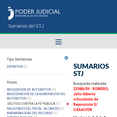
Fallos del STJ
Tipo Sentencia
SUMARIOS
DEFINITIVA
(1)
Sumarios del STJ
STJ
Voces
Manual del Usuario
Busqueda realizada:
23986/09 - ROMERO,
ADQUISICION DE AUTOMOTOR
(1)
Julio Alberto
ADULTERACION DE LA NUMERACION DEL
AUTOMOTOR
(1)
s/Incidente de
DELITOS CONTRA LA FE PUBLICA
(1)
Reposición S/
FACULTADES DEL FISCAL: ALCANCES
(1)
CASACIÓN
INADMISIBILIDAD DEL RECURSO
(1)