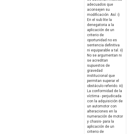
adecuados que
aconsejen su
modificación. Así: i)
En el sub lite la
denegatoria a la
aplicación de un
criterio de
oportunidad no es
sentencia definitiva
ni equiparable a tal. ii)
No se argumentan ni
se acreditan
supuestos de
gravedad
institucional que
permitan superar el
obstáculo referido. iii)
La conformidad de la
víctima - perjudicada
con la adquisición de
un automotor con
alteraciones en la
numeración de motor
y chasis- para la
aplicación de un
criterio de