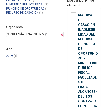
Mostrando
1-1
de
1
INTERES PUBLICO
(1)
MINISTERIO PUBLICO FISCAL
(1)
elemento.
PRINCIPIO DE OPORTUNIDAD
(1)
RECURSO DE CASACION
(1)
RECURSO
DE
CASACION -
Organismo
INADMISIBI
LIDAD DEL
SECRETARÍA PENAL STJ Nº2
(1)
RECURSO -
PRINCIPIO
DE
Año
OPORTUNID
2009
(1)
AD -
MINISTERIO
PUBLICO
FISCAL -
FACULTADE
S DEL
FISCAL:
ALCANCES -
DELITOS
CONTRA LA
FE PUBLICA