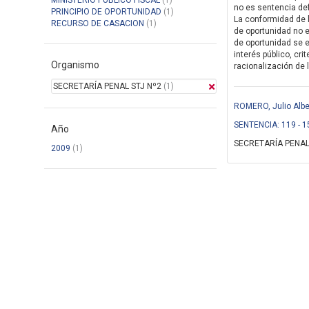
MINISTERIO PUBLICO FISCAL
(1)
no es sentencia defi
PRINCIPIO DE OPORTUNIDAD
(1)
La conformidad de l
RECURSO DE CASACION
(1)
de oportunidad no es
de oportunidad se e
interés público, cri
Organismo
racionalización de l
SECRETARÍA PENAL STJ Nº2
(1)
ROMERO, Julio Albe
SENTENCIA: 119 - 1
Año
SECRETARÍA PENAL
2009
(1)