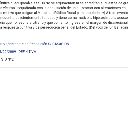
nitiva ni equiparable a tal. ii) No se argumentan ni se acreditan supuestos de gra
a víctima - perjudicada con la adquisición de un automotor con alteraciones en l
 motivo que obligue al Ministerio Público Fiscal para acordarla. iv) A todo evento, 
ncuentra suficientemente fundada y tiene como motivo la hipótesis de la acusació
terio que no resulta arbitrario y que por tanto ingresa en el margen de discrecion
a respuesta punitiva y de persecución penal del Estado. (Del voto del Dr. Balladini
rto s/Incidente de Reposición S/ CASACIÓN
5/09/2009 - DEFINITIVA
 STJ Nº2