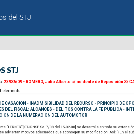
S STJ
a:
23986/09 - ROMERO, Julio Alberto s/Incidente de Reposición S/ 
1
elemento.
E CASACION - INADMISIBILIDAD DEL RECURSO - PRINCIPIO DE OPO
S DEL FISCAL: ALCANCES - DELITOS CONTRA LA FE PUBLICA - IN
CION DE LA NUMERACION DEL AUTOMOTOR
nte “LERNER” [STJRNSP Se. 7/08 del 15-02-08] se desarrolla en toda su extensión
 se adviertan motivos adecuados que aconsejen su modificación. Así: i) En el sub l