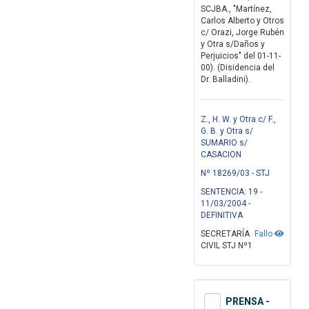
SCJBA., "Martínez,
Carlos Alberto y Otros
c/ Orazi, Jorge Rubén
y Otra s/Daños y
Perjuicios" del 01-11-
00). (Disidencia del
Dr. Balladini).
Z., H. W. y Otra c/ F.,
G. B. y Otra s/
SUMARIO s/
CASACION
Nº 18269/03 - STJ
SENTENCIA: 19 -
11/03/2004 -
DEFINITIVA
SECRETARÍA
Fallo
CIVIL STJ Nº1
PRENSA -