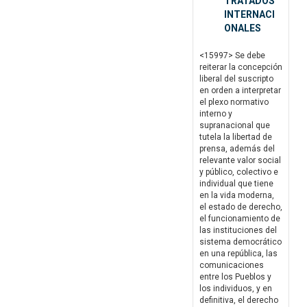
TRATADOS
INTERNACI
ONALES
<15997> Se debe
reiterar la concepción
liberal del suscripto
en orden a interpretar
el plexo normativo
interno y
supranacional que
tutela la libertad de
prensa, además del
relevante valor social
y público, colectivo e
individual que tiene
en la vida moderna,
el estado de derecho,
el funcionamiento de
las instituciones del
sistema democrático
en una república, las
comunicaciones
entre los Pueblos y
los individuos, y en
definitiva, el derecho