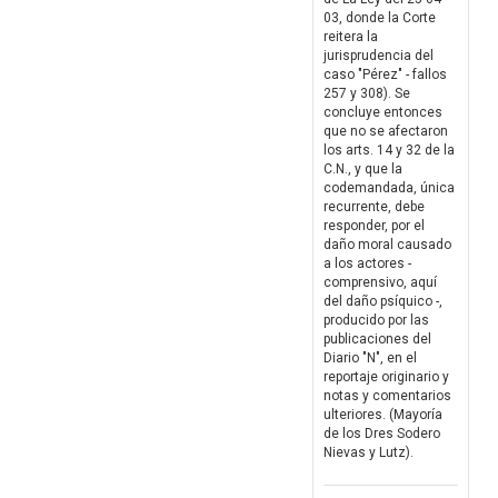
03, donde la Corte
reitera la
jurisprudencia del
caso "Pérez" - fallos
257 y 308). Se
concluye entonces
que no se afectaron
los arts. 14 y 32 de la
C.N., y que la
codemandada, única
recurrente, debe
responder, por el
daño moral causado
a los actores -
comprensivo, aquí
del daño psíquico -,
producido por las
publicaciones del
Diario "N", en el
reportaje originario y
notas y comentarios
ulteriores. (Mayoría
de los Dres Sodero
Nievas y Lutz).