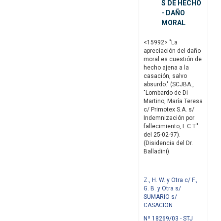
S DE HECHO
- DAÑO
MORAL
<15992> "La
apreciación del daño
moral es cuestión de
hecho ajena a la
casación, salvo
absurdo." (SCJBA.,
"Lombardo de Di
Martino, María Teresa
c/ Primotex S.A. s/
Indemnización por
fallecimiento, L.C.T."
del 25-02-97).
(Disidencia del Dr.
Balladini).
Z., H. W. y Otra c/ F.,
G. B. y Otra s/
SUMARIO s/
CASACION
Nº 18269/03 - STJ