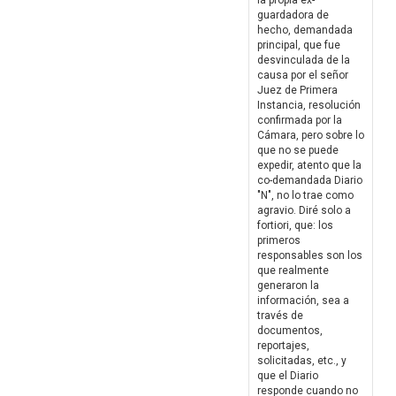
la propia ex-
guardadora de
hecho, demandada
principal, que fue
desvinculada de la
causa por el señor
Juez de Primera
Instancia, resolución
confirmada por la
Cámara, pero sobre lo
que no se puede
expedir, atento que la
co-demandada Diario
"N", no lo trae como
agravio. Diré solo a
fortiori, que: los
primeros
responsables son los
que realmente
generaron la
información, sea a
través de
documentos,
reportajes,
solicitadas, etc., y
que el Diario
responde cuando no