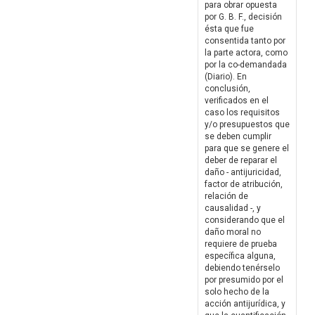
para obrar opuesta
por G. B. F., decisión
ésta que fue
consentida tanto por
la parte actora, como
por la co-demandada
(Diario). En
conclusión,
verificados en el
caso los requisitos
y/o presupuestos que
se deben cumplir
para que se genere el
deber de reparar el
daño - antijuricidad,
factor de atribución,
relación de
causalidad -, y
considerando que el
daño moral no
requiere de prueba
específica alguna,
debiendo tenérselo
por presumido por el
solo hecho de la
acción antijurídica, y