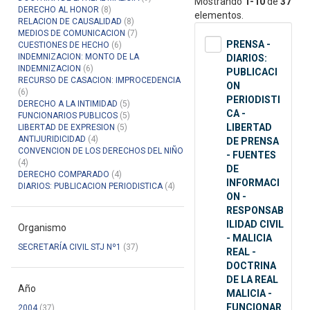
Mostrando
1-10
de
37
DERECHO AL HONOR
(8)
elementos.
RELACION DE CAUSALIDAD
(8)
MEDIOS DE COMUNICACION
(7)
PRENSA -
CUESTIONES DE HECHO
(6)
INDEMNIZACION: MONTO DE LA
DIARIOS:
INDEMNIZACION
(6)
PUBLICACI
RECURSO DE CASACION: IMPROCEDENCIA
ON
(6)
PERIODISTI
DERECHO A LA INTIMIDAD
(5)
CA -
FUNCIONARIOS PUBLICOS
(5)
LIBERTAD
LIBERTAD DE EXPRESION
(5)
ANTIJURIDICIDAD
(4)
DE PRENSA
CONVENCION DE LOS DERECHOS DEL NIÑO
- FUENTES
(4)
DE
DERECHO COMPARADO
(4)
INFORMACI
DIARIOS: PUBLICACION PERIODISTICA
(4)
ON -
RESPONSAB
ILIDAD CIVIL
Organismo
- MALICIA
SECRETARÍA CIVIL STJ Nº1
(37)
REAL -
DOCTRINA
DE LA REAL
Año
MALICIA -
FUNCIONAR
2004
(37)