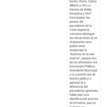
hecho. Perini, Carlos
Alberto y Otro c/
Herrera de Noble,
Ernestina y Otro".
Formuladas las
pautas del
precedente de la
Corte Suprema,
conviene distinguir
las situaciones a) en
el presente caso
podría tener
andamiaje la
"doctrina de la real
malicia", porque uno
de los afectados era
funcionario Público,
Intendente Municipal
y la cuestión era de
interés público o
general; b) a
diferencia del
precedente apuntado,
había aquí una
identificación precisa
de la fuente, que es