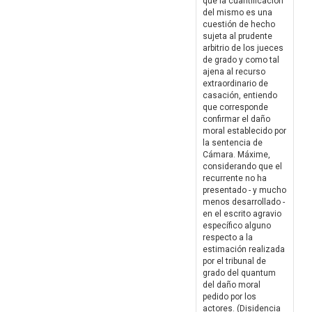
que la cuantificación
del mismo es una
cuestión de hecho
sujeta al prudente
arbitrio de los jueces
de grado y como tal
ajena al recurso
extraordinario de
casación, entiendo
que corresponde
confirmar el daño
moral establecido por
la sentencia de
Cámara. Máxime,
considerando que el
recurrente no ha
presentado - y mucho
menos desarrollado -
en el escrito agravio
específico alguno
respecto a la
estimación realizada
por el tribunal de
grado del quantum
del daño moral
pedido por los
actores. (Disidencia