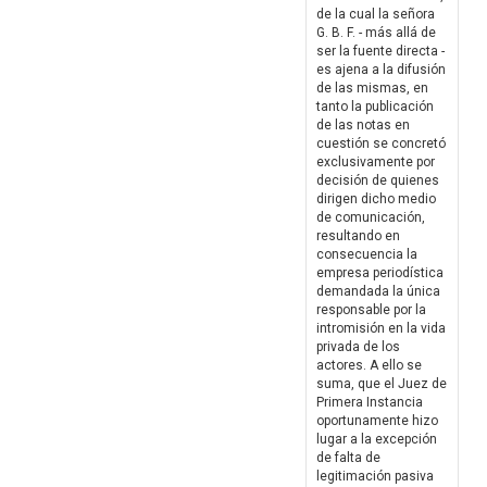
de la cual la señora
G. B. F. - más allá de
ser la fuente directa -
es ajena a la difusión
de las mismas, en
tanto la publicación
de las notas en
cuestión se concretó
exclusivamente por
decisión de quienes
dirigen dicho medio
de comunicación,
resultando en
consecuencia la
empresa periodística
demandada la única
responsable por la
intromisión en la vida
privada de los
actores. A ello se
suma, que el Juez de
Primera Instancia
oportunamente hizo
lugar a la excepción
de falta de
legitimación pasiva