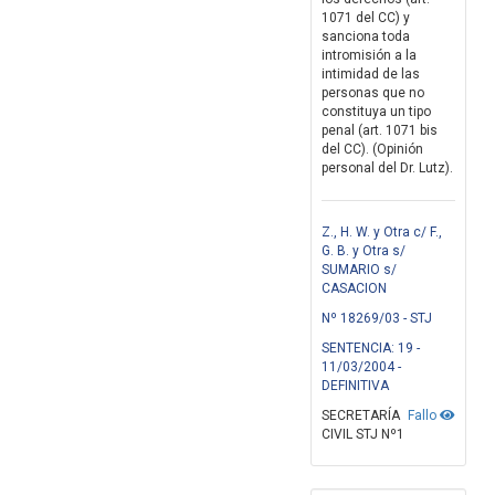
1071 del CC) y
sanciona toda
intromisión a la
intimidad de las
personas que no
constituya un tipo
penal (art. 1071 bis
del CC). (Opinión
personal del Dr. Lutz).
Z., H. W. y Otra c/ F.,
G. B. y Otra s/
SUMARIO s/
CASACION
Nº 18269/03 - STJ
SENTENCIA: 19 -
11/03/2004 -
DEFINITIVA
SECRETARÍA
Fallo
CIVIL STJ Nº1