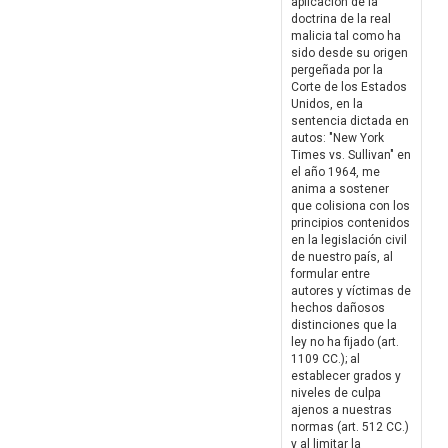
aplicación de la
doctrina de la real
malicia tal como ha
sido desde su origen
pergeñada por la
Corte de los Estados
Unidos, en la
sentencia dictada en
autos: "New York
Times vs. Sullivan" en
el año 1964, me
anima a sostener
que colisiona con los
principios contenidos
en la legislación civil
de nuestro país, al
formular entre
autores y víctimas de
hechos dañosos
distinciones que la
ley no ha fijado (art.
1109 CC.); al
establecer grados y
niveles de culpa
ajenos a nuestras
normas (art. 512 CC.)
y al limitar la