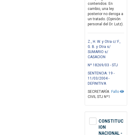
contenidos. En
cambio, una ley
posterior no deroga a
un tratado. (Opinión
personal del Dr. Lutz).
Z., H. W. y Otra c/ F.,
G. B. y Otra s/
SUMARIO s/
CASACION
Nº 18269/03 - STJ
SENTENCIA: 19 -
11/03/2004 -
DEFINITIVA
SECRETARÍA
Fallo
CIVIL STJ Nº1
CONSTITUC
ION
NACIONAL -