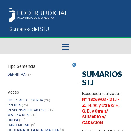
Fallos del STJ
Tipo Sentencia
SUMARIOS
DEFINITIVA
(37)
Sumarios del STJ
STJ
Voces
Manual del Usuario
Busqueda realizada:
Nº 18269/03 - STJ -
LIBERTAD DE PRENSA
(26)
Z., H. W. y Otra c/ F.,
PRENSA
(26)
RESPONSABILIDAD CIVIL
(19)
G. B. y Otra s/
MALICIA REAL
(13)
SUMARIO s/
CULPA
(11)
CASACION
DAÑO MORAL
(9)
DOCTRINA DE LA REAL MALICIA
(9)