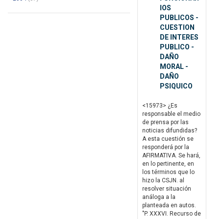
IOS
PUBLICOS -
CUESTION
DE INTERES
PUBLICO -
DAÑO
MORAL -
DAÑO
PSIQUICO
<15973> ¿Es
responsable el medio
de prensa por las
noticias difundidas?
A esta cuestión se
responderá por la
AFIRMATIVA. Se hará,
en lo pertinente, en
los términos que lo
hizo la CSJN. al
resolver situación
análoga a la
planteada en autos.
"P. XXXVI. Recurso de