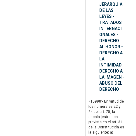
JERARQUIA
DE LAS
LEYES -
TRATADOS
INTERNACI
ONALES -
DERECHO
AL HONOR -
DERECHO A
LA
INTIMIDAD -
DERECHO A
LA IMAGEN -
ABUSO DEL
DERECHO
<15998> En virtud de
los numerales 22 y
24 del art. 75, la
escala jerárquica
prevista en el art. 31
de la Constitución es
la siguiente: a)