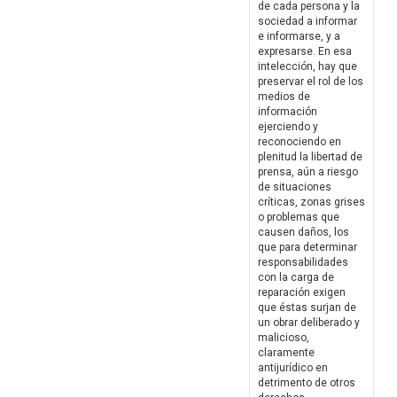
de cada persona y la
sociedad a informar
e informarse, y a
expresarse. En esa
intelección, hay que
preservar el rol de los
medios de
información
ejerciendo y
reconociendo en
plenitud la libertad de
prensa, aún a riesgo
de situaciones
críticas, zonas grises
o problemas que
causen daños, los
que para determinar
responsabilidades
con la carga de
reparación exigen
que éstas surjan de
un obrar deliberado y
malicioso,
claramente
antijurídico en
detrimento de otros