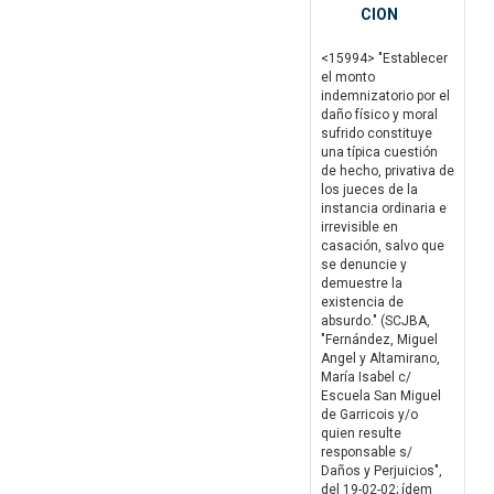
CION
<15994> "Establecer
el monto
indemnizatorio por el
daño físico y moral
sufrido constituye
una típica cuestión
de hecho, privativa de
los jueces de la
instancia ordinaria e
irrevisible en
casación, salvo que
se denuncie y
demuestre la
existencia de
absurdo." (SCJBA,
"Fernández, Miguel
Angel y Altamirano,
María Isabel c/
Escuela San Miguel
de Garricois y/o
quien resulte
responsable s/
Daños y Perjuicios",
del 19-02-02; ídem