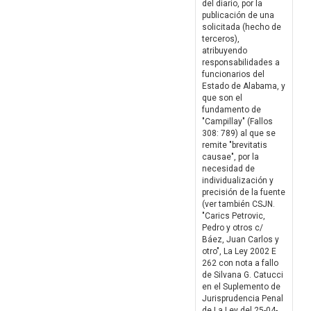
del diario, por la
publicación de una
solicitada (hecho de
terceros),
atribuyendo
responsabilidades a
funcionarios del
Estado de Alabama, y
que son el
fundamento de
"Campillay" (Fallos
308: 789) al que se
remite "brevitatis
causae", por la
necesidad de
individualización y
precisión de la fuente
(ver también CSJN.
"Carics Petrovic,
Pedro y otros c/
Báez, Juan Carlos y
otro", La Ley 2002 E
262 con nota a fallo
de Silvana G. Catucci
en el Suplemento de
Jurisprudencia Penal
de La Ley del 25-04-