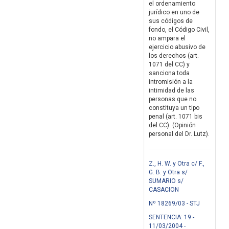
el ordenamiento
jurídico en uno de
sus códigos de
fondo, el Código Civil,
no ampara el
ejercicio abusivo de
los derechos (art.
1071 del CC) y
sanciona toda
intromisión a la
intimidad de las
personas que no
constituya un tipo
penal (art. 1071 bis
del CC). (Opinión
personal del Dr. Lutz).
Z., H. W. y Otra c/ F.,
G. B. y Otra s/
SUMARIO s/
CASACION
Nº 18269/03 - STJ
SENTENCIA: 19 -
11/03/2004 -