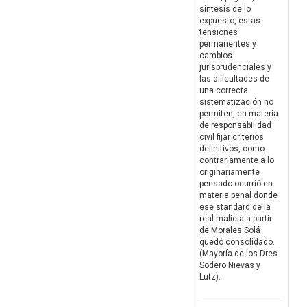
síntesis de lo
expuesto, estas
tensiones
permanentes y
cambios
jurisprudenciales y
las dificultades de
una correcta
sistematización no
permiten, en materia
de responsabilidad
civil fijar criterios
definitivos, como
contrariamente a lo
originariamente
pensado ocurrió en
materia penal donde
ese standard de la
real malicia a partir
de Morales Solá
quedó consolidado.
(Mayoría de los Dres.
Sodero Nievas y
Lutz).