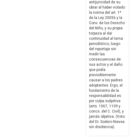
antijuricidad de su
obrar al haber violado
la norma del art. 1*
de la Ley 20056 y la
Conv. de los Derecho
del Niño, y su propia
torpeza al dar
continuidad al tema
periodístico, luego
del reportaje sin
medir las
consecuencias de
sus actos y el daño
que podía
previsiblemente
causar a los padres
adoptantes. Ergo, el
fundamento de la
responsabilidad es
por culpa subjetiva
(arts. 1067, 1109 y
concs. del C. Civil), y
jamás objetiva. (Voto
del Dr. Sodero Nievas
sin disidencia).