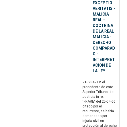
EXCEPTIO
VERITATIS -
MALICIA
REAL -
DOCTRINA
DE LA REAL
MALICIA -
DERECHO
COMPARAD
O -
INTERPRET
ACION DE
LA LEY
<15984> En el
precedente de este
Superior Tribunal de
Justicia in re:
"FRARE" del 25-04-00
citado por el
recurrente, se había
demandado por
injuria civil en
protección al derecho