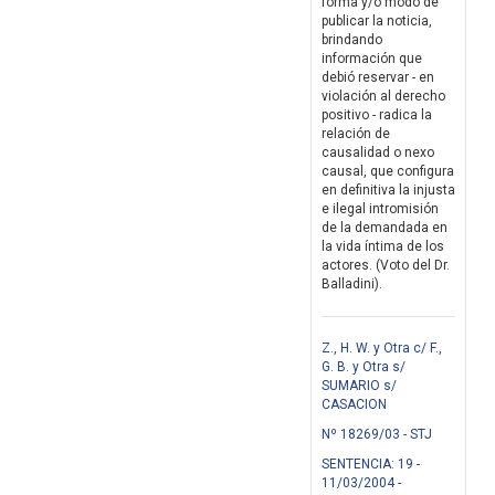
forma y/o modo de
publicar la noticia,
brindando
información que
debió reservar - en
violación al derecho
positivo - radica la
relación de
causalidad o nexo
causal, que configura
en definitiva la injusta
e ilegal intromisión
de la demandada en
la vida íntima de los
actores. (Voto del Dr.
Balladini).
Z., H. W. y Otra c/ F.,
G. B. y Otra s/
SUMARIO s/
CASACION
Nº 18269/03 - STJ
SENTENCIA: 19 -
11/03/2004 -