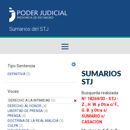
Fallos del STJ
Tipo Sentencia
SUMARIOS
DEFINITIVA
(5)
Sumarios del STJ
STJ
Voces
Manual del Usuario
Busqueda realizada:
Nº 18269/03 - STJ -
DERECHO A LA INTIMIDAD
(5)
Z., H. W. y Otra c/ F.,
DERECHO AL HONOR
(4)
G. B. y Otra s/
LIBERTAD DE PRENSA
(4)
PRENSA
(4)
SUMARIO s/
DOCTRINA DE LA REAL MALICIA
(3)
CASACION
CULPA
(2)