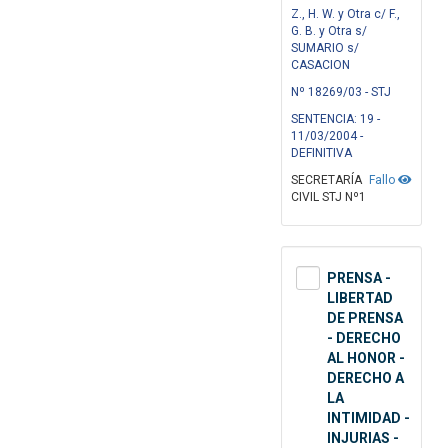
Z., H. W. y Otra c/ F.,
G. B. y Otra s/
SUMARIO s/
CASACION
Nº 18269/03 - STJ
SENTENCIA: 19 -
11/03/2004 -
DEFINITIVA
SECRETARÍA
Fallo
CIVIL STJ Nº1
PRENSA -
LIBERTAD
DE PRENSA
- DERECHO
AL HONOR -
DERECHO A
LA
INTIMIDAD -
INJURIAS -