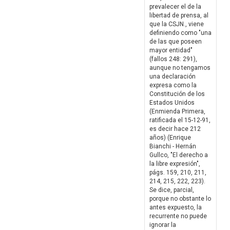
prevalecer el de la
libertad de prensa, al
que la CSJN., viene
definiendo como "una
de las que poseen
mayor entidad"
(fallos 248: 291),
aunque no tengamos
una declaración
expresa como la
Constitución de los
Estados Unidos
(Enmienda Primera,
ratificada el 15-12-91,
es decir hace 212
años) (Enrique
Bianchi - Hernán
Gullco, "El derecho a
la libre expresión",
págs. 159, 210, 211,
214, 215, 222, 223).
Se dice, parcial,
porque no obstante lo
antes expuesto, la
recurrente no puede
ignorar la