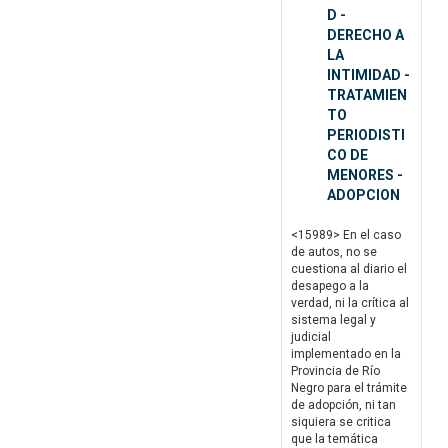
D -
DERECHO A
LA
INTIMIDAD -
TRATAMIEN
TO
PERIODISTI
CO DE
MENORES -
ADOPCION
<15989> En el caso
de autos, no se
cuestiona al diario el
desapego a la
verdad, ni la crítica al
sistema legal y
judicial
implementado en la
Provincia de Río
Negro para el trámite
de adopción, ni tan
siquiera se critica
que la temática