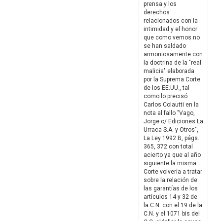
prensa y los
derechos
relacionados con la
intimidad y el honor
que como vemos no
se han saldado
armoniosamente con
la doctrina de la "real
malicia" elaborada
por la Suprema Corte
de los EE.UU., tal
como lo precisó
Carlos Colautti en la
nota al fallo "Vago,
Jorge c/ Ediciones La
Urraca S.A. y Otros",
La Ley 1992 B, págs.
365, 372 con total
acierto ya que al año
siguiente la misma
Corte volvería a tratar
sobre la relación de
las garantías de los
artículos 14 y 32 de
la C.N. con el 19 de la
C.N. y el 1071 bis del