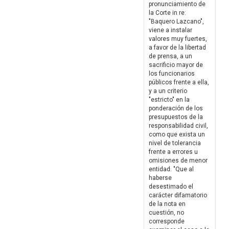
pronunciamiento de
la Corte in re:
"Baquero Lazcano",
viene a instalar
valores muy fuertes,
a favor de la libertad
de prensa, a un
sacrificio mayor de
los funcionarios
públicos frente a ella,
y a un criterio
"estricto" en la
ponderación de los
presupuestos de la
responsabilidad civil,
como que exista un
nivel de tolerancia
frente a errores u
omisiones de menor
entidad. "Que al
haberse
desestimado el
carácter difamatorio
de la nota en
cuestión, no
corresponde