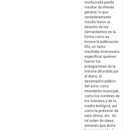
involucrada pueda
resultar de interés
general, lo que
verdaderamente
resulta lesivo al
derecho de los
demandantes es la
forma como se
hiciera la publicación.
Ello, en tanto
resultaba innecesario
especificar quiénes
fueron los
protagonistas de la
historia difundida por
el diario, el
desempeño público
del actor como
intendente municipal,
como los nombres de
los menores y de la
madre biológica, así
como la profesión de
esta última, etc.. En
tal orden de ideas,
entiendo que dicha