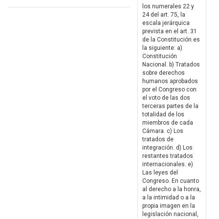
los numerales 22 y
24 del art. 75, la
escala jerárquica
prevista en el art. 31
de la Constitución es
la siguiente: a)
Constitución
Nacional. b) Tratados
sobre derechos
humanos aprobados
por el Congreso con
el voto de las dos
terceras partes de la
totalidad de los
miembros de cada
Cámara. c) Los
tratados de
integración. d) Los
restantes tratados
internacionales. e)
Las leyes del
Congreso. En cuanto
al derecho a la honra,
a la intimidad o a la
propia imagen en la
legislación nacional,