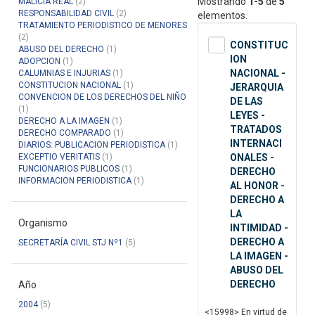
Mostrando
1-5
de
5
MALICIA REAL
(2)
RESPONSABILIDAD CIVIL
(2)
elementos.
TRATAMIENTO PERIODISTICO DE MENORES
(2)
CONSTITUC
ABUSO DEL DERECHO
(1)
ION
ADOPCION
(1)
NACIONAL -
CALUMNIAS E INJURIAS
(1)
CONSTITUCION NACIONAL
(1)
JERARQUIA
CONVENCION DE LOS DERECHOS DEL NIÑO
DE LAS
(1)
LEYES -
DERECHO A LA IMAGEN
(1)
TRATADOS
DERECHO COMPARADO
(1)
INTERNACI
DIARIOS: PUBLICACION PERIODISTICA
(1)
EXCEPTIO VERITATIS
(1)
ONALES -
FUNCIONARIOS PUBLICOS
(1)
DERECHO
INFORMACION PERIODISTICA
(1)
AL HONOR -
DERECHO A
LA
Organismo
INTIMIDAD -
DERECHO A
SECRETARÍA CIVIL STJ Nº1
(5)
LA IMAGEN -
ABUSO DEL
DERECHO
Año
2004
(5)
<15998> En virtud de