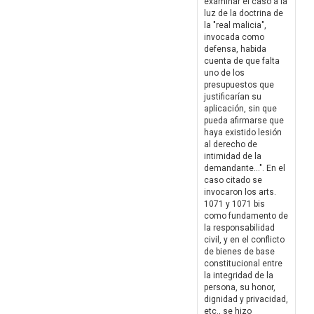
examinar el caso a la
luz de la doctrina de
la "real malicia",
invocada como
defensa, habida
cuenta de que falta
uno de los
presupuestos que
justificarían su
aplicación, sin que
pueda afirmarse que
haya existido lesión
al derecho de
intimidad de la
demandante...". En el
caso citado se
invocaron los arts.
1071 y 1071 bis
como fundamento de
la responsabilidad
civil, y en el conflicto
de bienes de base
constitucional entre
la integridad de la
persona, su honor,
dignidad y privacidad,
etc., se hizo