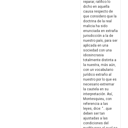
reparar, ratifico lo
dicho en aquella
causa respecto de
que considero que la
doctrina de la real
malicia ha sido
enunciada en extraña
jurisdicción a la de
nuestro país, para ser
aplicada en una
sociedad con una
idiosincrasia
totalmente distinta a
la nuestra, más aún,
con un vocabulario
jurídico extraño al
nuestro por lo que es
necesario extremar
la cautela en su
interpretación. Así,
Montesquieu, con
referencia a las
leyes, dice: "...que
deben ser tan
ajustadas a las
condiciones del