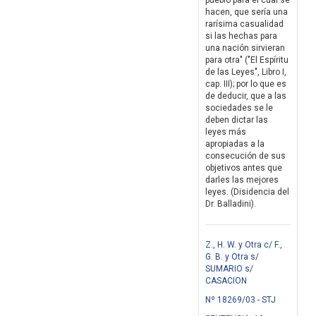
pueblo para el cual se
hacen, que sería una
rarísima casualidad
si las hechas para
una nación sirvieran
para otra" ("El Espíritu
de las Leyes", Libro I,
cap. III); por lo que es
de deducir, que a las
sociedades se le
deben dictar las
leyes más
apropiadas a la
consecución de sus
objetivos antes que
darles las mejores
leyes. (Disidencia del
Dr. Balladini).
Z., H. W. y Otra c/ F.,
G. B. y Otra s/
SUMARIO s/
CASACION
Nº 18269/03 - STJ