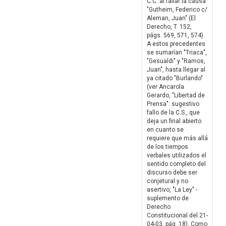
C.C. al fallar la causa
"Gutheim, Federico c/
Aleman, Juan" (El
Derecho, T. 152,
págs. 569, 571, 574).
A estos precedentes
se sumarían "Triaca",
"Gesualdi" y "Ramos,
Juan", hasta llegar al
ya citado "Burlando"
(ver Ancarola
Gerardo, "Libertad de
Prensa": sugestivo
fallo de la C.S., que
deja un final abierto
en cuanto se
requiere que más allá
de los tiempos
verbales utilizados el
sentido completo del
discurso debe ser
conjetural y no
asertivo, "La Ley" -
suplemento de
Derecho
Constitucional del 21-
04-03, pág. 18). Como