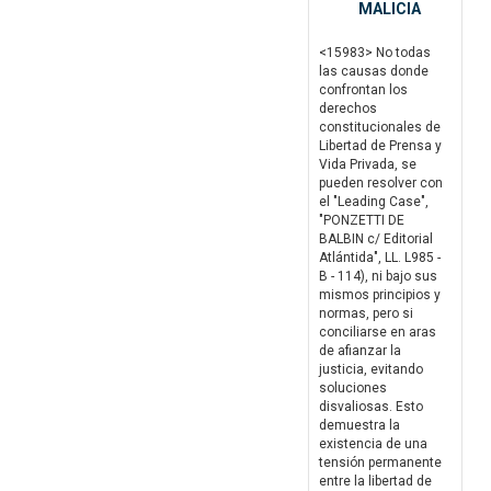
MALICIA
<15983> No todas
las causas donde
confrontan los
derechos
constitucionales de
Libertad de Prensa y
Vida Privada, se
pueden resolver con
el "Leading Case",
"PONZETTI DE
BALBIN c/ Editorial
Atlántida", LL. L985 -
B - 114), ni bajo sus
mismos principios y
normas, pero si
conciliarse en aras
de afianzar la
justicia, evitando
soluciones
disvaliosas. Esto
demuestra la
existencia de una
tensión permanente
entre la libertad de