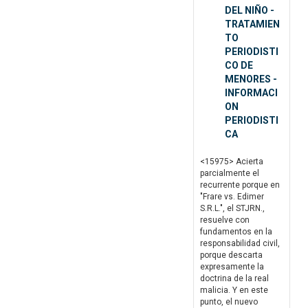
DEL NIÑO -
TRATAMIEN
TO
PERIODISTI
CO DE
MENORES -
INFORMACI
ON
PERIODISTI
CA
<15975> Acierta
parcialmente el
recurrente porque en
"Frare vs. Edimer
S.R.L.", el STJRN.,
resuelve con
fundamentos en la
responsabilidad civil,
porque descarta
expresamente la
doctrina de la real
malicia. Y en este
punto, el nuevo