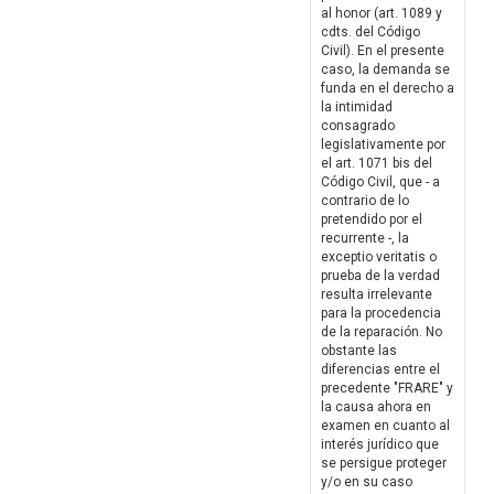
al honor (art. 1089 y
cdts. del Código
Civil). En el presente
caso, la demanda se
funda en el derecho a
la intimidad
consagrado
legislativamente por
el art. 1071 bis del
Código Civil, que - a
contrario de lo
pretendido por el
recurrente -, la
exceptio veritatis o
prueba de la verdad
resulta irrelevante
para la procedencia
de la reparación. No
obstante las
diferencias entre el
precedente "FRARE" y
la causa ahora en
examen en cuanto al
interés jurídico que
se persigue proteger
y/o en su caso