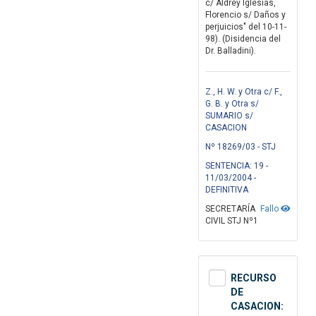
c/ Aldrey Iglesias,
Florencio s/ Daños y
perjuicios" del 10-11-
98). (Disidencia del
Dr. Balladini).
Z., H. W. y Otra c/ F.,
G. B. y Otra s/
SUMARIO s/
CASACION
Nº 18269/03 - STJ
SENTENCIA: 19 -
11/03/2004 -
DEFINITIVA
SECRETARÍA
Fallo
CIVIL STJ Nº1
RECURSO
DE
CASACION: