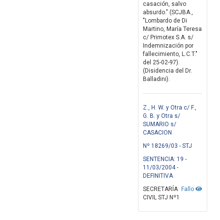
casación, salvo
absurdo." (SCJBA.,
"Lombardo de Di
Martino, María Teresa
c/ Primotex S.A. s/
Indemnización por
fallecimiento, L.C.T."
del 25-02-97).
(Disidencia del Dr.
Balladini).
Z., H. W. y Otra c/ F.,
G. B. y Otra s/
SUMARIO s/
CASACION
Nº 18269/03 - STJ
SENTENCIA: 19 -
11/03/2004 -
DEFINITIVA
SECRETARÍA
Fallo
CIVIL STJ Nº1