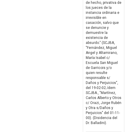
de hecho, privativa de
los jueces de la
instancia ordinaria e
irrevisible en
casación, salvo que
se denuncie y
demuestre la
existencia de
absurdo." (SCJBA,
"Fernández, Miguel
Angel y Altamirano,
María Isabel c/
Escuela San Miguel
de Garricois y/o
quien resulte
responsable s/
Daños y Perjuicios",
del 19-02-02; ídem
SCJBA., "Martínez,
Carlos Alberto y Otros
c/ Orazi, Jorge Rubén
y Otra s/Daños y
Perjuicios" del 01-11-
00). (Disidencia del
Dr. Balladini).