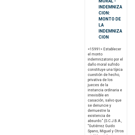
MORAL -
INDEMNIZA
CION:
MONTO DE
LA
INDEMNIZA
CION
<15991> Establecer
el monto
indemnizatorio por el
daño moral sufrido
constituye una típica
cuestión de hecho,
privativa de los
jueces de la
instancia ordinaria e
irrevisible en
casación, salvo que
se denuncie y
demuestre la
existencia de
absurdo." (S.C.J.B.A.,
"Gutiérrez Guido
Spano, Miguel y Otros