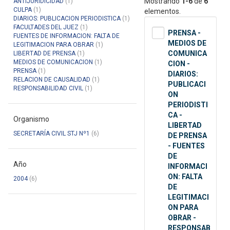
Mostrando
1-6
de
6
ANTIJURIDICIDAD
(1)
CULPA
(1)
elementos.
DIARIOS: PUBLICACION PERIODISTICA
(1)
FACULTADES DEL JUEZ
(1)
PRENSA -
FUENTES DE INFORMACION: FALTA DE
MEDIOS DE
LEGITIMACION PARA OBRAR
(1)
COMUNICA
LIBERTAD DE PRENSA
(1)
MEDIOS DE COMUNICACION
(1)
CION -
PRENSA
(1)
DIARIOS:
RELACION DE CAUSALIDAD
(1)
PUBLICACI
RESPONSABILIDAD CIVIL
(1)
ON
PERIODISTI
CA -
Organismo
LIBERTAD
SECRETARÍA CIVIL STJ Nº1
(6)
DE PRENSA
- FUENTES
DE
Año
INFORMACI
ON: FALTA
2004
(6)
DE
LEGITIMACI
ON PARA
OBRAR -
RESPONSAB