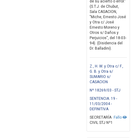
de su acierto o error."
(S.T.J. de Chubut,
Sala CASACION,
"Miche, Ernesto José
y Otra c/ José
Ernesto Moreno y
Otros s/ Daños y
Perjuicios", del 18-03-
94). (Disidencia del
Dr. Balladini).
Z., H. W. y Otra c/ F.,
G. B. y Otra s/
SUMARIO s/
CASACION
Nº 18269/03 - STJ
SENTENCIA: 19 -
11/03/2004 -
DEFINITIVA
SECRETARÍA
Fallo
CIVIL STJ Nº1