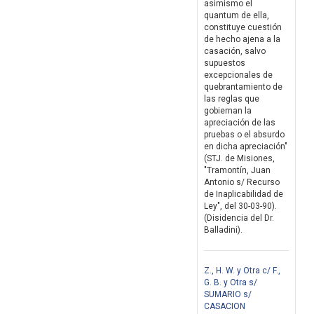
asimismo el
quantum de ella,
constituye cuestión
de hecho ajena a la
casación, salvo
supuestos
excepcionales de
quebrantamiento de
las reglas que
gobiernan la
apreciación de las
pruebas o el absurdo
en dicha apreciación"
(STJ. de Misiones,
"Tramontín, Juan
Antonio s/ Recurso
de Inaplicabilidad de
Ley", del 30-03-90).
(Disidencia del Dr.
Balladini).
Z., H. W. y Otra c/ F.,
G. B. y Otra s/
SUMARIO s/
CASACION