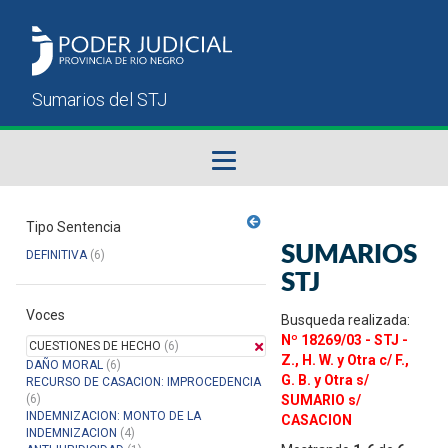
Fallos del STJ
Tipo Sentencia
SUMARIOS
DEFINITIVA
(6)
Sumarios del STJ
STJ
Voces
Manual del Usuario
Busqueda realizada:
Nº 18269/03 - STJ -
CUESTIONES DE HECHO
(6)
Z., H. W. y Otra c/ F.,
DAÑO MORAL
(6)
G. B. y Otra s/
RECURSO DE CASACION: IMPROCEDENCIA
(6)
SUMARIO s/
INDEMNIZACION: MONTO DE LA
CASACION
INDEMNIZACION
(4)