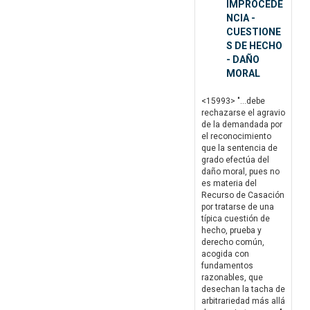
IMPROCEDE
NCIA -
CUESTIONE
S DE HECHO
- DAÑO
MORAL
<15993> "...debe
rechazarse el agravio
de la demandada por
el reconocimiento
que la sentencia de
grado efectúa del
daño moral, pues no
es materia del
Recurso de Casación
por tratarse de una
típica cuestión de
hecho, prueba y
derecho común,
acogida con
fundamentos
razonables, que
desechan la tacha de
arbitrariedad más allá