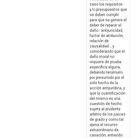
caso los requisitos
y/o presupuestos que
se deben cumplir
para que se genere el
deber de reparar el
daño - antijuricidad,
factor de atribución,
relación de
causalidad -, y
considerando que el
daño moral no
requiere de prueba
específica alguna,
debiendo tenérselo
por presumido por el
solo hecho de la
acción antijurídica, y
que la cuantificación
del mismo es una
cuestión de hecho
sujeta al prudente
arbitrio de los jueces
de grado y como tal
ajena al recurso
extraordinario de
casación, entiendo