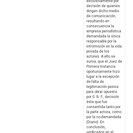
exclusivamente por
decisión de quienes
dirigen dicho medio
de comunicación,
resultando en
consecuencia la
empresa periodística
demandada la única
responsable por la
intromisión en la vida
privada de los
actores. A ello se
suma, que el Juez de
Primera Instancia
oportunamente hizo
lugar a la excepción
de falta de
legitimación pasiva
para obrar opuesta
por G. B. F., decisión
ésta que fue
consentida tanto por
la parte actora, como
por la co-demandada
(Diario). En
conclusión,
verificados en el