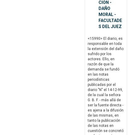
CION -
DAÑO
MORAL -
FACULTADE
S DEL JUEZ
<15990> El diario, es
responsable en toda
la extensión del daño
sufrido por los
actores. Ello, en
razón de que la
demanda se fundó
en las notas
periodísticas
publicadas por el
diario "N" el 14-12-99,
de la cual la señora
G. B. F. - más allá de
ser la fuente directa -
es ajena a la difusión
de las mismas, en
tanto la publicación
de las notas en
cuestión se concretó