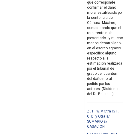
que corresponde
confirmar el daño
moral establecido por
la sentencia de
Cámara. Máxime,
considerando que el
recurrente no ha
presentado - y mucho
menos desarrollado -
en el escrito agravio
específico alguno
respecto a la
estimación realizada
por el tribunal de
grado del quantum
del daño moral
pedido por los
actores. (Disidencia
del Dr. Balladini).
Z., H. W. y Otra c/ F.,
G. B. y Otra s/
SUMARIO s/
CASACION