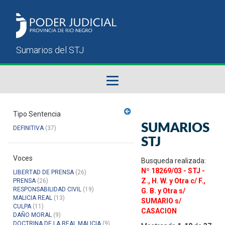
Fallos del STJ
Tipo Sentencia
SUMARIOS
DEFINITIVA
(37)
Sumarios del STJ
STJ
Voces
Manual del Usuario
Busqueda realizada:
Nº 18269/03 - STJ -
LIBERTAD DE PRENSA
(26)
Z., H. W. y Otra c/ F.,
PRENSA
(26)
RESPONSABILIDAD CIVIL
(19)
G. B. y Otra s/
MALICIA REAL
(13)
SUMARIO s/
CULPA
(11)
CASACION
DAÑO MORAL
(9)
DOCTRINA DE LA REAL MALICIA
(9)