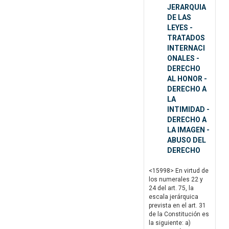
JERARQUIA
DE LAS
LEYES -
TRATADOS
INTERNACI
ONALES -
DERECHO
AL HONOR -
DERECHO A
LA
INTIMIDAD -
DERECHO A
LA IMAGEN -
ABUSO DEL
DERECHO
<15998> En virtud de
los numerales 22 y
24 del art. 75, la
escala jerárquica
prevista en el art. 31
de la Constitución es
la siguiente: a)