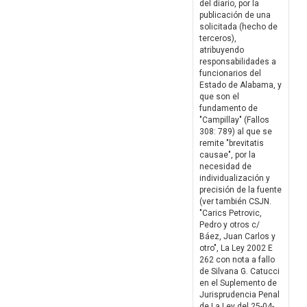
del diario, por la
publicación de una
solicitada (hecho de
terceros),
atribuyendo
responsabilidades a
funcionarios del
Estado de Alabama, y
que son el
fundamento de
"Campillay" (Fallos
308: 789) al que se
remite "brevitatis
causae", por la
necesidad de
individualización y
precisión de la fuente
(ver también CSJN.
"Carics Petrovic,
Pedro y otros c/
Báez, Juan Carlos y
otro", La Ley 2002 E
262 con nota a fallo
de Silvana G. Catucci
en el Suplemento de
Jurisprudencia Penal
de La Ley del 25-04-