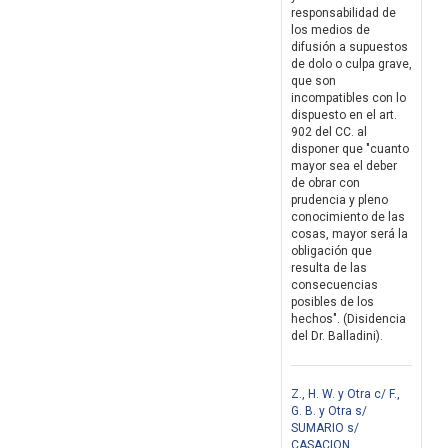
responsabilidad de
los medios de
difusión a supuestos
de dolo o culpa grave,
que son
incompatibles con lo
dispuesto en el art.
902 del CC. al
disponer que "cuanto
mayor sea el deber
de obrar con
prudencia y pleno
conocimiento de las
cosas, mayor será la
obligación que
resulta de las
consecuencias
posibles de los
hechos". (Disidencia
del Dr. Balladini).
Z., H. W. y Otra c/ F.,
G. B. y Otra s/
SUMARIO s/
CASACION