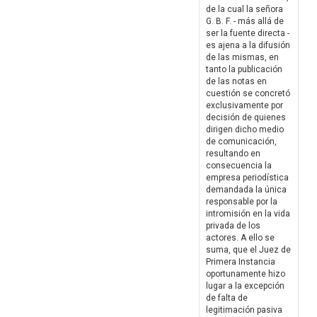
de la cual la señora
G. B. F. - más allá de
ser la fuente directa -
es ajena a la difusión
de las mismas, en
tanto la publicación
de las notas en
cuestión se concretó
exclusivamente por
decisión de quienes
dirigen dicho medio
de comunicación,
resultando en
consecuencia la
empresa periodística
demandada la única
responsable por la
intromisión en la vida
privada de los
actores. A ello se
suma, que el Juez de
Primera Instancia
oportunamente hizo
lugar a la excepción
de falta de
legitimación pasiva