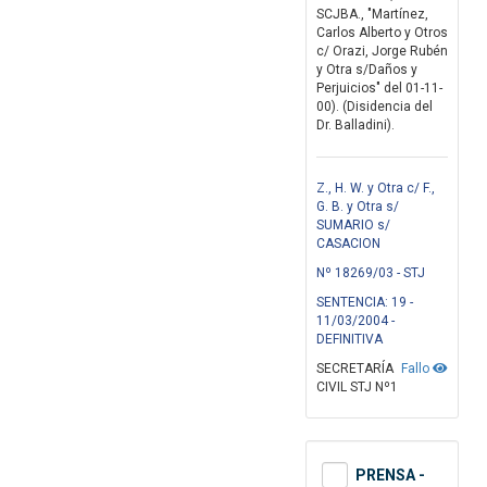
SCJBA., "Martínez,
Carlos Alberto y Otros
c/ Orazi, Jorge Rubén
y Otra s/Daños y
Perjuicios" del 01-11-
00). (Disidencia del
Dr. Balladini).
Z., H. W. y Otra c/ F.,
G. B. y Otra s/
SUMARIO s/
CASACION
Nº 18269/03 - STJ
SENTENCIA: 19 -
11/03/2004 -
DEFINITIVA
SECRETARÍA
Fallo
CIVIL STJ Nº1
PRENSA -