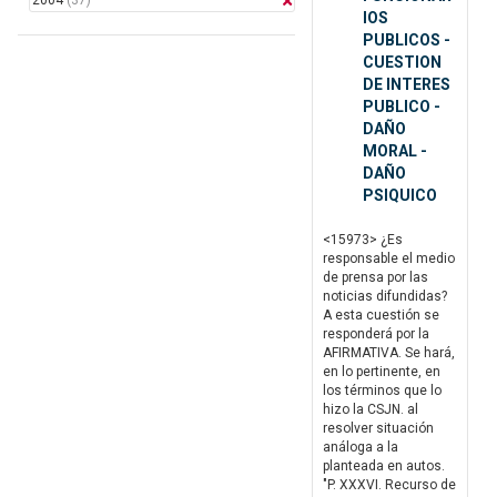
2004
(37)
IOS
PUBLICOS -
CUESTION
DE INTERES
PUBLICO -
DAÑO
MORAL -
DAÑO
PSIQUICO
<15973> ¿Es
responsable el medio
de prensa por las
noticias difundidas?
A esta cuestión se
responderá por la
AFIRMATIVA. Se hará,
en lo pertinente, en
los términos que lo
hizo la CSJN. al
resolver situación
análoga a la
planteada en autos.
"P. XXXVI. Recurso de