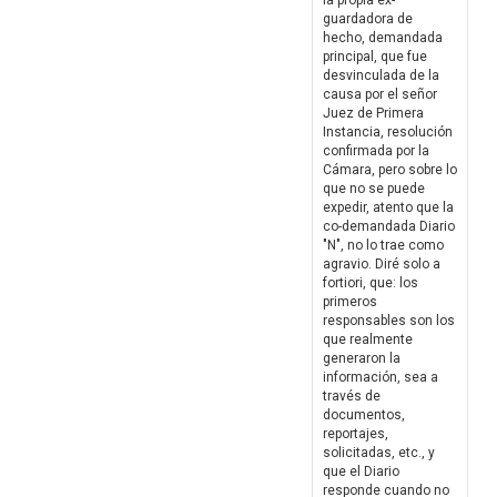
la propia ex-
guardadora de
hecho, demandada
principal, que fue
desvinculada de la
causa por el señor
Juez de Primera
Instancia, resolución
confirmada por la
Cámara, pero sobre lo
que no se puede
expedir, atento que la
co-demandada Diario
"N", no lo trae como
agravio. Diré solo a
fortiori, que: los
primeros
responsables son los
que realmente
generaron la
información, sea a
través de
documentos,
reportajes,
solicitadas, etc., y
que el Diario
responde cuando no