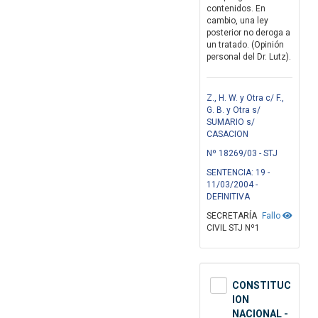
contenidos. En
cambio, una ley
posterior no deroga a
un tratado. (Opinión
personal del Dr. Lutz).
Z., H. W. y Otra c/ F.,
G. B. y Otra s/
SUMARIO s/
CASACION
Nº 18269/03 - STJ
SENTENCIA: 19 -
11/03/2004 -
DEFINITIVA
SECRETARÍA
Fallo
CIVIL STJ Nº1
CONSTITUC
ION
NACIONAL -