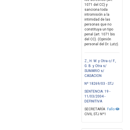
1071 del CC) y
sanciona toda
intromisión a la
intimidad de las
personas que no
constituya un tipo
penal (art. 1071 bis
del CC). (Opinión
personal del Dr. Lutz).
Z., H. W. y Otra c/ F.,
G. B. y Otra s/
SUMARIO s/
CASACION
Nº 18269/03 - STJ
SENTENCIA: 19 -
11/03/2004 -
DEFINITIVA
SECRETARÍA
Fallo
CIVIL STJ Nº1