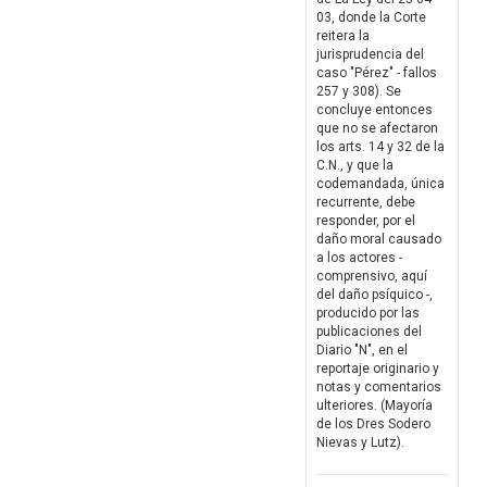
03, donde la Corte
reitera la
jurisprudencia del
caso "Pérez" - fallos
257 y 308). Se
concluye entonces
que no se afectaron
los arts. 14 y 32 de la
C.N., y que la
codemandada, única
recurrente, debe
responder, por el
daño moral causado
a los actores -
comprensivo, aquí
del daño psíquico -,
producido por las
publicaciones del
Diario "N", en el
reportaje originario y
notas y comentarios
ulteriores. (Mayoría
de los Dres Sodero
Nievas y Lutz).