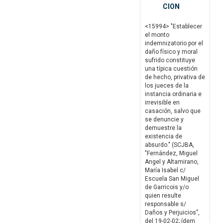
CION
<15994> "Establecer
el monto
indemnizatorio por el
daño físico y moral
sufrido constituye
una típica cuestión
de hecho, privativa de
los jueces de la
instancia ordinaria e
irrevisible en
casación, salvo que
se denuncie y
demuestre la
existencia de
absurdo." (SCJBA,
"Fernández, Miguel
Angel y Altamirano,
María Isabel c/
Escuela San Miguel
de Garricois y/o
quien resulte
responsable s/
Daños y Perjuicios",
del 19-02-02; ídem