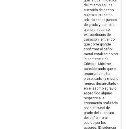
que la cuantificación
del mismo es una
cuestión de hecho
sujeta al prudente
arbitrio de los jueces
de grado y como tal
ajena al recurso
extraordinario de
casación, entiendo
que corresponde
confirmar el daño
moral establecido por
la sentencia de
Cámara. Máxime,
considerando que el
recurrente no ha
presentado - y mucho
menos desarrollado -
en el escrito agravio
específico alguno
respecto a la
estimación realizada
por el tribunal de
grado del quantum
del daño moral
pedido por los
actores. (Disidencia