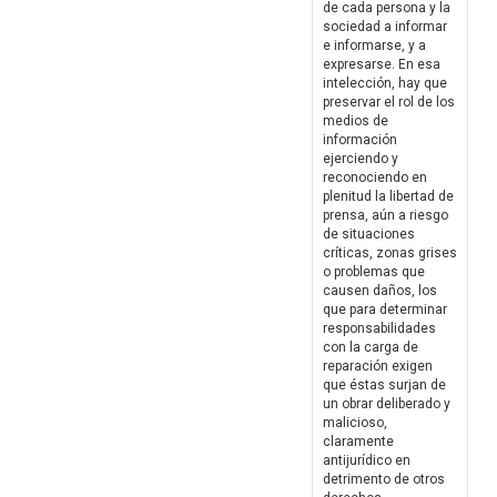
de cada persona y la
sociedad a informar
e informarse, y a
expresarse. En esa
intelección, hay que
preservar el rol de los
medios de
información
ejerciendo y
reconociendo en
plenitud la libertad de
prensa, aún a riesgo
de situaciones
críticas, zonas grises
o problemas que
causen daños, los
que para determinar
responsabilidades
con la carga de
reparación exigen
que éstas surjan de
un obrar deliberado y
malicioso,
claramente
antijurídico en
detrimento de otros