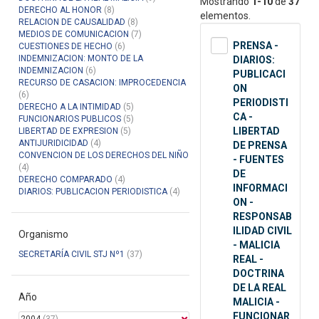
Mostrando
1-10
de
37
DERECHO AL HONOR
(8)
elementos.
RELACION DE CAUSALIDAD
(8)
MEDIOS DE COMUNICACION
(7)
PRENSA -
CUESTIONES DE HECHO
(6)
INDEMNIZACION: MONTO DE LA
DIARIOS:
INDEMNIZACION
(6)
PUBLICACI
RECURSO DE CASACION: IMPROCEDENCIA
ON
(6)
PERIODISTI
DERECHO A LA INTIMIDAD
(5)
CA -
FUNCIONARIOS PUBLICOS
(5)
LIBERTAD
LIBERTAD DE EXPRESION
(5)
ANTIJURIDICIDAD
(4)
DE PRENSA
CONVENCION DE LOS DERECHOS DEL NIÑO
- FUENTES
(4)
DE
DERECHO COMPARADO
(4)
INFORMACI
DIARIOS: PUBLICACION PERIODISTICA
(4)
ON -
RESPONSAB
ILIDAD CIVIL
Organismo
- MALICIA
SECRETARÍA CIVIL STJ Nº1
(37)
REAL -
DOCTRINA
DE LA REAL
Año
MALICIA -
FUNCIONAR