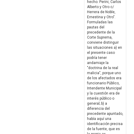
hecho. Perini, Carlos
Alberto y Otro c/
Herrera de Noble,
Ernestina y Otro".
Formuladas las
pautas del
precedente de la
Corte Suprema,
conviene distinguir
las situaciones a) en
el presente caso
podría tener
andamiaje la
"doctrina de la real
malicia", porque uno
de los afectados era
funcionario Público,
Intendente Municipal
y la cuestión era de
interés público o
general; b) a
diferencia del
precedente apuntado,
había aquí una
identificación precisa
de la fuente, que es