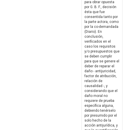
para obrar opuesta
por G. B. F., decisión
ésta que fue
consentida tanto por
la parte actora, como
por la co-demandada
(Diario). En
conclusión,
verificados en el
caso los requisitos
y/o presupuestos que
se deben cumplir
para que se genere el
deber de reparar el
daño - antijuricidad,
factor de atribución,
relación de
causalidad -, y
considerando que el
daño moral no
requiere de prueba
específica alguna,
debiendo tenérselo
por presumido por el
solo hecho de la
acción antijurídica, y