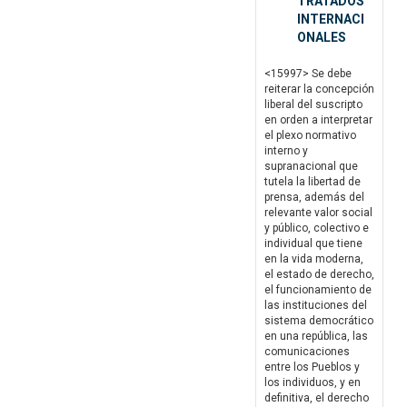
TRATADOS
INTERNACI
ONALES
<15997> Se debe
reiterar la concepción
liberal del suscripto
en orden a interpretar
el plexo normativo
interno y
supranacional que
tutela la libertad de
prensa, además del
relevante valor social
y público, colectivo e
individual que tiene
en la vida moderna,
el estado de derecho,
el funcionamiento de
las instituciones del
sistema democrático
en una república, las
comunicaciones
entre los Pueblos y
los individuos, y en
definitiva, el derecho