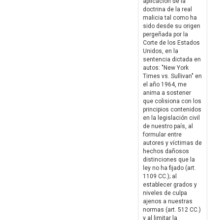
aplicación de la
doctrina de la real
malicia tal como ha
sido desde su origen
pergeñada por la
Corte de los Estados
Unidos, en la
sentencia dictada en
autos: "New York
Times vs. Sullivan" en
el año 1964, me
anima a sostener
que colisiona con los
principios contenidos
en la legislación civil
de nuestro país, al
formular entre
autores y víctimas de
hechos dañosos
distinciones que la
ley no ha fijado (art.
1109 CC.); al
establecer grados y
niveles de culpa
ajenos a nuestras
normas (art. 512 CC.)
y al limitar la