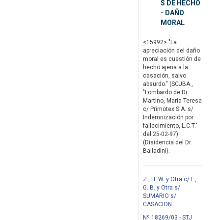
S DE HECHO
- DAÑO
MORAL
<15992> "La
apreciación del daño
moral es cuestión de
hecho ajena a la
casación, salvo
absurdo." (SCJBA.,
"Lombardo de Di
Martino, María Teresa
c/ Primotex S.A. s/
Indemnización por
fallecimiento, L.C.T."
del 25-02-97).
(Disidencia del Dr.
Balladini).
Z., H. W. y Otra c/ F.,
G. B. y Otra s/
SUMARIO s/
CASACION
Nº 18269/03 - STJ