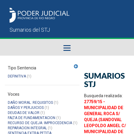
Fallos del STJ
Tipo Sentencia
SUMARIOS
DEFINITIVA
(1)
Sumarios del STJ
STJ
Voces
Manual del Usuario
Busqueda realizada:
27759/15 -
DAÑO MORAL: REQUISITOS
(1)
MUNICIPALIDAD DE
DAÑOS Y PERJUICIOS
(1)
DEUDAS DE VALOR
(1)
GENERAL ROCA S/
FALTA DE FUNDAMENTACION
(1)
QUEJA (SANDOVAL
RECURSO DE QUEJA: IMPROCEDENCIA
(1)
LEOPOLDO ANGEL C/
REPARACION INTEGRAL
(1)
MUNICIPALIDAD DE
SENTENCIA EXTRA PETITA: