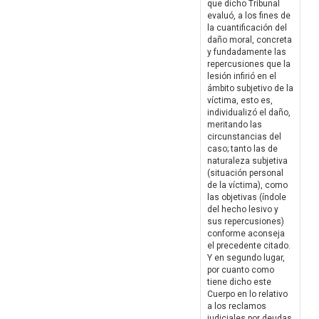
que dicho Tribunal
evaluó, a los fines de
la cuantificación del
daño moral, concreta
y fundadamente las
repercusiones que la
lesión infirió en el
ámbito subjetivo de la
víctima, esto es,
individualizó el daño,
meritando las
circunstancias del
caso; tanto las de
naturaleza subjetiva
(situación personal
de la víctima), como
las objetivas (índole
del hecho lesivo y
sus repercusiones)
conforme aconseja
el precedente citado.
Y en segundo lugar,
por cuanto como
tiene dicho este
Cuerpo en lo relativo
a los reclamos
judiciales por deudas