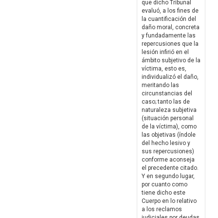
que dicho Tribunal
evaluó, a los fines de
la cuantificación del
daño moral, concreta
y fundadamente las
repercusiones que la
lesión infirió en el
ámbito subjetivo de la
víctima, esto es,
individualizó el daño,
meritando las
circunstancias del
caso; tanto las de
naturaleza subjetiva
(situación personal
de la víctima), como
las objetivas (índole
del hecho lesivo y
sus repercusiones)
conforme aconseja
el precedente citado.
Y en segundo lugar,
por cuanto como
tiene dicho este
Cuerpo en lo relativo
a los reclamos
judiciales por deudas