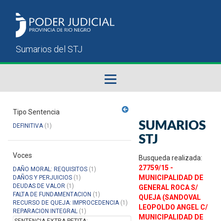
Fallos del STJ
Tipo Sentencia
SUMARIOS
DEFINITIVA
(1)
Sumarios del STJ
STJ
Voces
Manual del Usuario
Busqueda realizada:
27759/15 -
DAÑO MORAL: REQUISITOS
(1)
MUNICIPALIDAD DE
DAÑOS Y PERJUICIOS
(1)
DEUDAS DE VALOR
(1)
GENERAL ROCA S/
FALTA DE FUNDAMENTACION
(1)
QUEJA (SANDOVAL
RECURSO DE QUEJA: IMPROCEDENCIA
(1)
LEOPOLDO ANGEL C/
REPARACION INTEGRAL
(1)
MUNICIPALIDAD DE