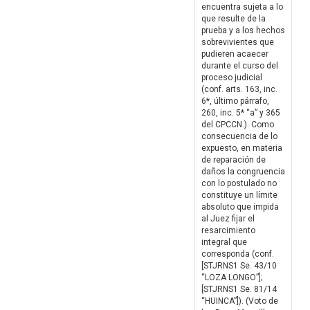
encuentra sujeta a lo
que resulte de la
prueba y a los hechos
sobrevivientes que
pudieren acaecer
durante el curso del
proceso judicial
(conf. arts. 163, inc.
6*, último párrafo,
260, inc. 5* “a” y 365
del CPCCN.). Como
consecuencia de lo
expuesto, en materia
de reparación de
daños la congruencia
con lo postulado no
constituye un límite
absoluto que impida
al Juez fijar el
resarcimiento
integral que
corresponda (conf.
[STJRNS1 Se. 43/10
“LOZA LONGO”];
[STJRNS1 Se. 81/14
“HUINCA”]). (Voto de