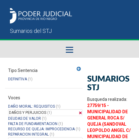
Fallos del STJ
Tipo Sentencia
SUMARIOS
DEFINITIVA
(1)
Sumarios del STJ
STJ
Voces
Manual del Usuario
Busqueda realizada:
27759/15 -
DAÑO MORAL: REQUISITOS
(1)
MUNICIPALIDAD DE
DAÑOS Y PERJUICIOS
(1)
GENERAL ROCA S/
DEUDAS DE VALOR
(1)
FALTA DE FUNDAMENTACION
(1)
QUEJA (SANDOVAL
RECURSO DE QUEJA: IMPROCEDENCIA
(1)
LEOPOLDO ANGEL C/
REPARACION INTEGRAL
(1)
MUNICIPALIDAD DE