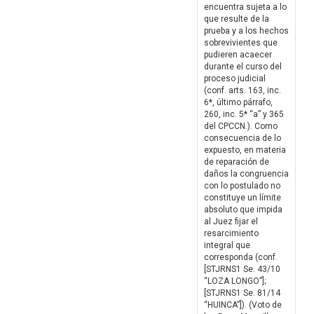
encuentra sujeta a lo
que resulte de la
prueba y a los hechos
sobrevivientes que
pudieren acaecer
durante el curso del
proceso judicial
(conf. arts. 163, inc.
6*, último párrafo,
260, inc. 5* “a” y 365
del CPCCN.). Como
consecuencia de lo
expuesto, en materia
de reparación de
daños la congruencia
con lo postulado no
constituye un límite
absoluto que impida
al Juez fijar el
resarcimiento
integral que
corresponda (conf.
[STJRNS1 Se. 43/10
“LOZA LONGO”];
[STJRNS1 Se. 81/14
“HUINCA”]). (Voto de