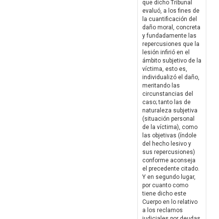
que dicho Tribunal
evaluó, a los fines de
la cuantificación del
daño moral, concreta
y fundadamente las
repercusiones que la
lesión infirió en el
ámbito subjetivo de la
víctima, esto es,
individualizó el daño,
meritando las
circunstancias del
caso; tanto las de
naturaleza subjetiva
(situación personal
de la víctima), como
las objetivas (índole
del hecho lesivo y
sus repercusiones)
conforme aconseja
el precedente citado.
Y en segundo lugar,
por cuanto como
tiene dicho este
Cuerpo en lo relativo
a los reclamos
judiciales por deudas