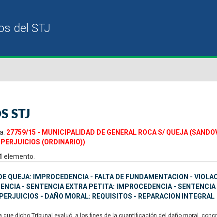
S STJ
a:
27759/15 - MUNICIPALIDAD DE GENERAL ROCA S/ QUEJA (SAND
 PERJUICIOS (ORDINARIO))
1
elemento.
E QUEJA: IMPROCEDENCIA - FALTA DE FUNDAMENTACION - VIOLAC
NCIA - SENTENCIA EXTRA PETITA: IMPROCEDENCIA - SENTENCIA 
 PERJUICIOS - DAÑO MORAL: REQUISITOS - REPARACION INTEGRAL
que dicho Tribunal evaluó, a los fines de la cuantificación del daño moral, concr