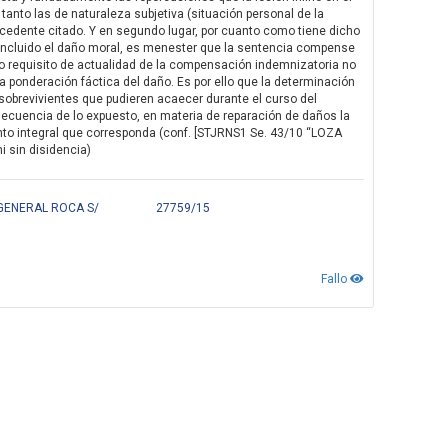
 tanto las de naturaleza subjetiva (situación personal de la
ecedente citado. Y en segundo lugar, por cuanto como tiene dicho
ra incluido el daño moral, es menester que la sentencia compense
erido requisito de actualidad de la compensación indemnizatoria no
la ponderación fáctica del daño. Es por ello que la determinación
sobrevivientes que pudieren acaecer durante el curso del
consecuencia de lo expuesto, en materia de reparación de daños la
ento integral que corresponda (conf. [STJRNS1 Se. 43/10 “LOZA
i sin disidencia)
GENERAL ROCA S/
27759/15
Fallo