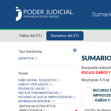
Fallos del STJ
Sumarios del STJ
Tipo Sentencia
SUMARIO
DEFINITIVA
(1)
Busqueda realizad
ROCA S/ DAÑOS Y
Voces
Mostrando
1-1
de
DAÑO MORAL: REQUISITOS
(1)
DAÑOS Y PERJUICIOS
(1)
DEUDAS DE VALOR
(1)
RECURSO D
FALTA DE FUNDAMENTACION
(1)
IMPROCEDE
RECURSO DE QUEJA: IMPROCEDENCIA
(1)
- DAÑOS Y
REPARACION INTEGRAL
(1)
SENTENCIA EXTRA PETITA:
<76705> Se observa 
IMPROCEDENCIA
(1)