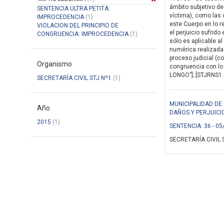
ámbito subjetivo de 
SENTENCIA ULTRA PETITA:
víctima), como las 
IMPROCEDENCIA
(1)
este Cuerpo en lo r
VIOLACION DEL PRINCIPIO DE
el perjuicio sufrido
CONGRUENCIA: IMPROCEDENCIA
(1)
sólo es aplicable a
numérica realizada 
proceso judicial (c
Organismo
congruencia con lo 
LONGO”]; [STJRNS1 Se
SECRETARÍA CIVIL STJ Nº1
(1)
MUNICIPALIDAD DE
Año
DAÑOS Y PERJUICI
2015
(1)
SENTENCIA: 36 - 05
SECRETARÍA CIVIL 