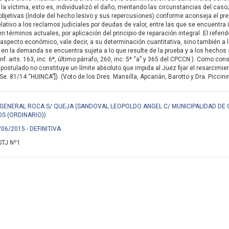
la víctima, esto es, individualizó el daño, meritando las circunstancias del caso;
objetivas (índole del hecho lesivo y sus repercusiones) conforme aconseja el pr
elativo a los reclamos judiciales por deudas de valor, entre las que se encuent
 en términos actuales, por aplicación del principio de reparación integral. El ref
l aspecto económico, vale decir, a su determinación cuantitativa, sino también a 
en la demanda se encuentra sujeta a lo que resulte de la prueba y a los hechos 
onf. arts. 163, inc. 6*, último párrafo, 260, inc. 5* “a” y 365 del CPCCN.). Como 
postulado no constituye un límite absoluto que impida al Juez fijar el resarcimi
. 81/14 “HUINCA”]). (Voto de los Dres. Mansilla, Apcarián, Barotto y Dra. Piccinin
 GENERAL ROCA S/ QUEJA (SANDOVAL LEOPOLDO ANGEL C/ MUNICIPALIDAD DE 
OS (ORDINARIO))
/06/2015 - DEFINITIVA
STJ Nº1