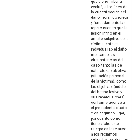
que dicho Tribunal
evaluó, a los fines de
la cuantificación del
daño moral, concreta
y fundadamente las
repercusiones que la
lesión infirió en el
ámbito subjetivo de la
víctima, esto es,
individualizó el daño,
meritando las
circunstancias del
caso; tanto las de
naturaleza subjetiva
(situación personal
de la víctima), como
las objetivas (índole
del hecho lesivo y
sus repercusiones)
conforme aconseja
el precedente citado.
Y en segundo lugar,
por cuanto como
tiene dicho este
Cuerpo en lo relativo
a los reclamos
judiciales por deudas