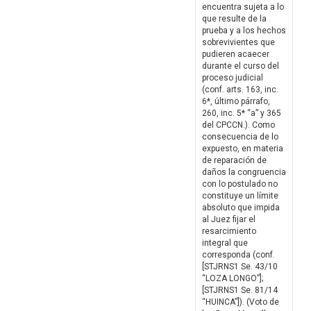
encuentra sujeta a lo
que resulte de la
prueba y a los hechos
sobrevivientes que
pudieren acaecer
durante el curso del
proceso judicial
(conf. arts. 163, inc.
6*, último párrafo,
260, inc. 5* “a” y 365
del CPCCN.). Como
consecuencia de lo
expuesto, en materia
de reparación de
daños la congruencia
con lo postulado no
constituye un límite
absoluto que impida
al Juez fijar el
resarcimiento
integral que
corresponda (conf.
[STJRNS1 Se. 43/10
“LOZA LONGO”];
[STJRNS1 Se. 81/14
“HUINCA”]). (Voto de