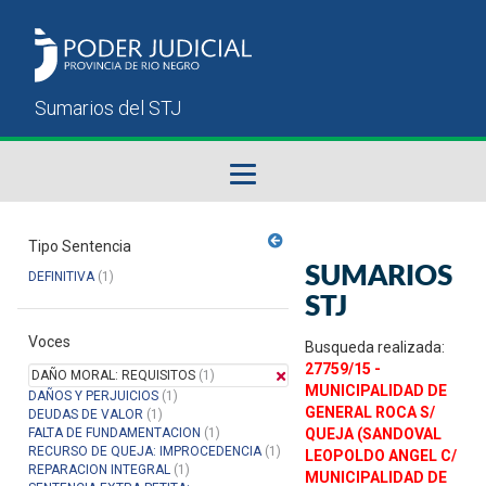
Fallos del STJ
Tipo Sentencia
SUMARIOS
DEFINITIVA
(1)
Sumarios del STJ
STJ
Voces
Manual del Usuario
Busqueda realizada:
27759/15 -
DAÑO MORAL: REQUISITOS
(1)
MUNICIPALIDAD DE
DAÑOS Y PERJUICIOS
(1)
GENERAL ROCA S/
DEUDAS DE VALOR
(1)
FALTA DE FUNDAMENTACION
(1)
QUEJA (SANDOVAL
RECURSO DE QUEJA: IMPROCEDENCIA
(1)
LEOPOLDO ANGEL C/
REPARACION INTEGRAL
(1)
MUNICIPALIDAD DE