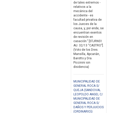
de tales extremos -
relativos a la
mecánica del
accidente - es
facultad privativa de
los Jueces de la
causa, y, por ende, se
encuentran exentos
de revisión en
casación.” [STJRNS1
AU. 32/13 “CASTRO”].
(Voto de los Dres.
Mansilla, Apcarián,
Barotto y Dra.
Piccinini sin
disidencia)
MUNICIPALIDAD DE
GENERAL ROCA S/
QUEJA (SANDOVAL
LEOPOLDO ANGEL C/
MUNICIPALIDAD DE
GENERAL ROCA S/
DAÑOS Y PERJUICIOS
(ORDINARIO))