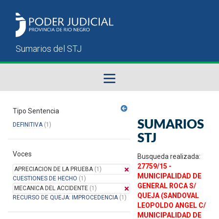
Fallos del STJ
Tipo Sentencia
SUMARIOS
DEFINITIVA
(1)
Sumarios del STJ
STJ
Voces
Manual del Usuario
Busqueda realizada:
27759/15 -
APRECIACION DE LA PRUEBA
(1)
MUNICIPALIDAD DE
CUESTIONES DE HECHO
(1)
GENERAL ROCA S/
MECANICA DEL ACCIDENTE
(1)
QUEJA (SANDOVAL
RECURSO DE QUEJA: IMPROCEDENCIA
(1)
LEOPOLDO ANGEL C/
MUNICIPALIDAD DE