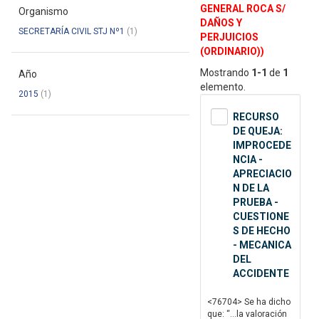
GENERAL ROCA S/
Organismo
DAÑOS Y
SECRETARÍA CIVIL STJ Nº1
(1)
PERJUICIOS
(ORDINARIO))
Mostrando
1-1
de
1
Año
elemento.
2015
(1)
RECURSO
DE QUEJA:
IMPROCEDE
NCIA -
APRECIACIO
N DE LA
PRUEBA -
CUESTIONE
S DE HECHO
- MECANICA
DEL
ACCIDENTE
<76704> Se ha dicho
que: “...la valoración