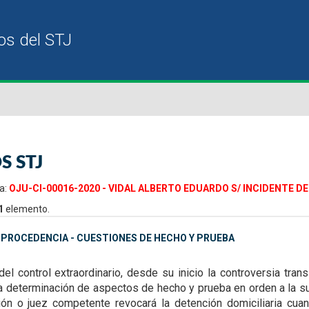
S STJ
a:
OJU-CI-00016-2020 - VIDAL ALBERTO EDUARDO S/ INCIDENTE DE
1
elemento.
MPROCEDENCIA - CUESTIONES DE HECHO Y PRUEBA
del control extraordinario, desde su inicio la
controversia trans
la
determinación de aspectos de hecho y prueba en orden a la su
ión o juez competente revocará la detención domiciliaria
cuan