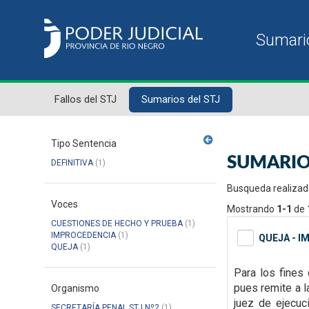
Fallos del STJ
Sumarios del STJ
Tipo Sentencia
SUMARIO
DEFINITIVA
(1)
Busqueda realizad
Voces
Mostrando
1-1
de
CUESTIONES DE HECHO Y PRUEBA
(1)
IMPROCEDENCIA
(1)
QUEJA - I
QUEJA
(1)
Para los fines 
pues remite a 
Organismo
juez de ejecuc
SECRETARÍA PENAL STJ Nº2
(1)