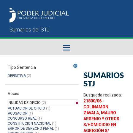
Fallos del STJ
Tipo Sentencia
SUMARIOS
DEFINITIVA
(2)
Sumarios del STJ
STJ
Voces
Manual del Usuario
Busqueda realizada:
21800/06 -
NULIDAD DE OFICIO
(2)
COLINAMON
ACTUACION DE OFICIO
(1)
ZAVALA, MAURO
ACUSACION
(1)
CONCURSO REAL
(1)
ARSENIO Y OTROS
CONSTITUCION NACIONAL
(1)
S/HOMICIDIO EN
ERROR DE DERECHO PENAL
(1)
AGRESIÓN S/