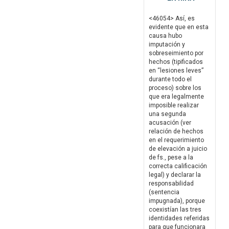
<46054> Así, es
evidente que en esta
causa hubo
imputación y
sobreseimiento por
hechos (tipificados
en “lesiones leves”
durante todo el
proceso) sobre los
que era legalmente
imposible realizar
una segunda
acusación (ver
relación de hechos
en el requerimiento
de elevación a juicio
de fs., pese a la
correcta calificación
legal) y declarar la
responsabilidad
(sentencia
impugnada), porque
coexistían las tres
identidades referidas
para que funcionara