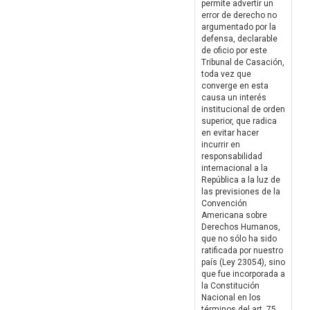
permite advertir un
error de derecho no
argumentado por la
defensa, declarable
de oficio por este
Tribunal de Casación,
toda vez que
converge en esta
causa un interés
institucional de orden
superior, que radica
en evitar hacer
incurrir en
responsabilidad
internacional a la
República a la luz de
las previsiones de la
Convención
Americana sobre
Derechos Humanos,
que no sólo ha sido
ratificada por nuestro
país (Ley 23054), sino
que fue incorporada a
la Constitución
Nacional en los
términos del art. 75