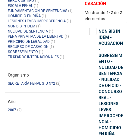
ERROR DE TIPO
(1)
CASACIÓN
ESCALA PENAL
(1)
FUNDAMENTACION DE SENTENCIAS
(1)
Mostrando
1-2
de
2
HOMICIDIO EN RIÑA
(1)
elementos.
LESIONES LEVES: IMPROCEDENCIA
(1)
NON BIS IN IDEM
(1)
NON BIS IN
NULIDAD DE SENTENCIA
(1)
PENA PRIVATIVA DE LA LIBERTAD
(1)
IDEM -
PRINCIPIO DE LEGALIDAD
(1)
ACUSACION
RECURSO DE CASACION
(1)
-
SOBRESEIMIENTO
(1)
SOBRESEIMI
TRATADOS INTERNACIONALES
(1)
ENTO -
NULIDAD DE
SENTENCIA
Organismo
- NULIDAD
SECRETARÍA PENAL STJ Nº2
(2)
DE OFICIO -
CONCURSO
REAL -
Año
LESIONES
LEVES:
2007
(2)
IMPROCEDE
NCIA -
HOMICIDIO
EN RIÑA