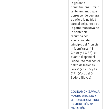
la garantía
constitucional. Por lo
tanto, entiendo que
corresponde declarar
de oficio la nulidad
parcial del punto II de
la parte resolutiva de
la sentencia
recurrida por
afectación del
principio del “non bis
in ídem” (arts. 18
C.Nac. y 1 C.P.P.), en
cuanto dispone el
“concurso real con el
delito de lesiones
leves” (arts. 55 y 89
C.P.). (Voto del Dr.
Sodero Nievas)
COLINAMON ZAVALA,
MAURO ARSENIO Y
OTROS S/HOMICIDIO
EN AGRESIÓN S/
CASACIÓN