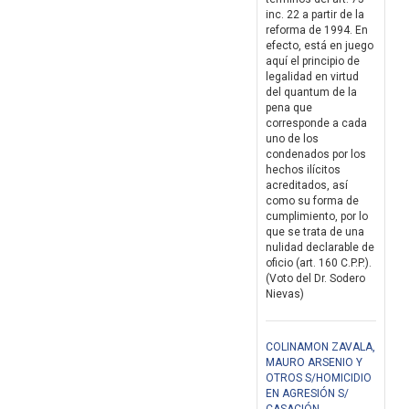
inc. 22 a partir de la
reforma de 1994. En
efecto, está en juego
aquí el principio de
legalidad en virtud
del quantum de la
pena que
corresponde a cada
uno de los
condenados por los
hechos ilícitos
acreditados, así
como su forma de
cumplimiento, por lo
que se trata de una
nulidad declarable de
oficio (art. 160 C.P.P.).
(Voto del Dr. Sodero
Nievas)
COLINAMON ZAVALA,
MAURO ARSENIO Y
OTROS S/HOMICIDIO
EN AGRESIÓN S/