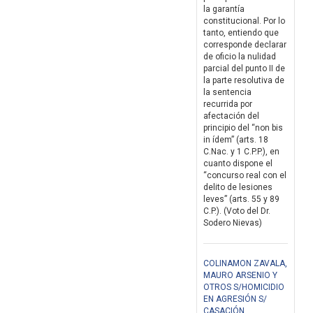
la garantía
constitucional. Por lo
tanto, entiendo que
corresponde declarar
de oficio la nulidad
parcial del punto II de
la parte resolutiva de
la sentencia
recurrida por
afectación del
principio del “non bis
in ídem” (arts. 18
C.Nac. y 1 C.P.P.), en
cuanto dispone el
“concurso real con el
delito de lesiones
leves” (arts. 55 y 89
C.P.). (Voto del Dr.
Sodero Nievas)
COLINAMON ZAVALA,
MAURO ARSENIO Y
OTROS S/HOMICIDIO
EN AGRESIÓN S/
CASACIÓN