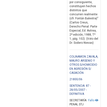
por consiguiente,
constituyen hechos
distintos que
concurren realmente
(cfr. Fontán Balestra)”
(Carlos Creus,
Derecho Penal. Parte
Especial, Ed. Astrea,
2ª edición, 1988, Tº
1, pág. 102). (Voto del
Dr. Sodero Nievas)
COLINAMON ZAVALA,
MAURO ARSENIO Y
OTROS S/HOMICIDIO
EN AGRESIÓN S/
CASACIÓN
21800/06
SENTENCIA: 87 -
28/05/2007 -
DEFINITIVA
SECRETARÍA
Fallo
PENAL STJ