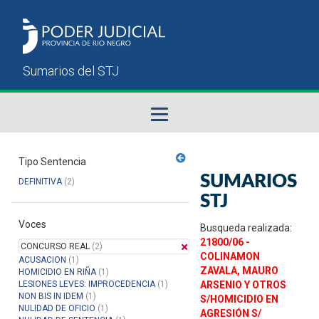
Fallos del STJ
Tipo Sentencia
SUMARIOS
DEFINITIVA
(2)
Sumarios del STJ
STJ
Voces
Manual del Usuario
Busqueda realizada:
21800/06 -
CONCURSO REAL
(2)
COLINAMON
ACUSACION
(1)
ZAVALA, MAURO
HOMICIDIO EN RIÑA
(1)
LESIONES LEVES: IMPROCEDENCIA
(1)
ARSENIO Y OTROS
NON BIS IN IDEM
(1)
S/HOMICIDIO EN
NULIDAD DE OFICIO
(1)
AGRESIÓN S/