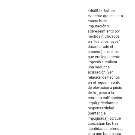
<46054> Así, es
evidente que en esta
causa hubo
imputación y
sobreseimiento por
hechos (tipificados
en “lesiones leves”
durante todo el
proceso) sobre los
que era legalmente
imposible realizar
una segunda
acusación (ver
relación de hechos
en el requerimiento
de elevación a juicio
de fs., pese a la
correcta calificación
legal) y declarar la
responsabilidad
(sentencia
impugnada), porque
coexistían las tres
identidades referidas
para que funcionara