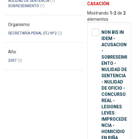
NULIDAD DE SENTENCIA
(1)
CASACIÓN
SOBRESEIMIENTO
(1)
Mostrando
1-2
de
2
elementos.
Organismo
NON BIS IN
SECRETARÍA PENAL STJ Nº2
(2)
IDEM -
ACUSACION
-
Año
SOBRESEIMI
2007
(2)
ENTO -
NULIDAD DE
SENTENCIA
- NULIDAD
DE OFICIO -
CONCURSO
REAL -
LESIONES
LEVES:
IMPROCEDE
NCIA -
HOMICIDIO
EN RIÑA