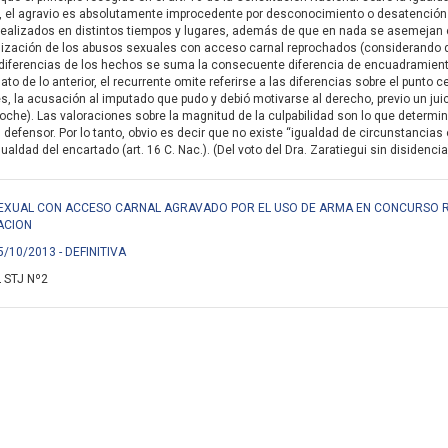
, el agravio es absolutamente improcedente por desconocimiento o desatención d
realizados en distintos tiempos y lugares, además de que en nada se asemejan 
alización de los abusos sexuales con acceso carnal reprochados (considerando q
diferencias de los hechos se suma la consecuente diferencia de encuadramiento
ato de lo anterior, el recurrente omite referirse a las diferencias sobre el punto 
, la acusación al imputado que pudo y debió motivarse al derecho, previo un jui
proche). Las valoraciones sobre la magnitud de la culpabilidad son lo que determ
 defensor. Por lo tanto, obvio es decir que no existe “igualdad de circunstancias
ualdad del encartado (art. 16 C. Nac.). (Del voto del Dra. Zaratiegui sin disidencia
SO SEXUAL CON ACCESO CARNAL AGRAVADO POR EL USO DE ARMA EN CONCURSO
ACION
5/10/2013 - DEFINITIVA
 STJ Nº2