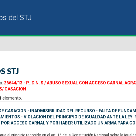
S STJ
a:
26644/13 - P., D.N. S / ABUSO SEXUAL CON ACCESO CARNAL A
S/ CASACION
1
elemento.
E CASACION - INADMISIBILIDAD DEL RECURSO - FALTA DE FUNDA
IENTOS - VIOLACION DEL PRINCIPIO DE IGUALDAD ANTE LA LEY:
 POR ACCESO CARNAL Y POR HABER UTILIZADO UN ARMA PARA C
ue el principio recogido en el art. 16 de la Constitución Nacional sobre la igual