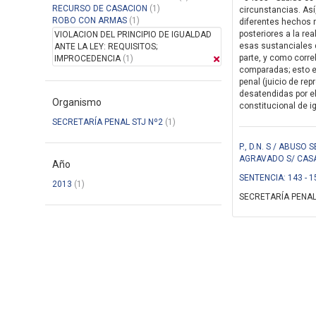
RECURSO DE CASACION
(1)
circunstancias. Así
ROBO CON ARMAS
(1)
diferentes hechos 
posteriores a la re
VIOLACION DEL PRINCIPIO DE IGUALDAD
esas sustanciales 
ANTE LA LEY: REQUISITOS;
parte, y como correl
IMPROCEDENCIA
(1)
comparadas; esto es
penal (juicio de re
desatendidas por el
Organismo
constitucional de ig
SECRETARÍA PENAL STJ Nº2
(1)
P., D.N. S / ABU
AGRAVADO S/ CAS
Año
SENTENCIA: 143 - 1
2013
(1)
SECRETARÍA PENAL