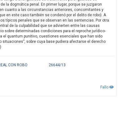
e la dogmática penal. En primer lugar, porque se juzgaron
en cuanto a las circunstancias anteriores, concomitantes y
ue en este caso también se condenó por el delito de robo). A
s típicos penales que se observan en las sentencias. Por otra
central de la culpabilidad que se advierten entre las causas
cio sobre determinadas condiciones para el reproche jurídico-
ina el quantum punitivo, cuestiones esenciales que han sido
 o situaciones”, sobre cuya base pudiera afectarse el derecho
)
 REAL CON ROBO
26644/13
Fallo