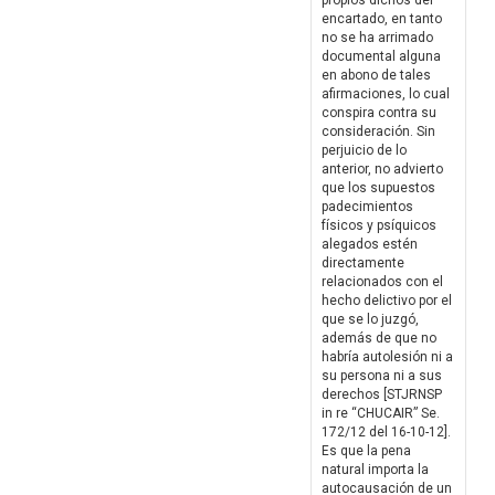
propios dichos del
encartado, en tanto
no se ha arrimado
documental alguna
en abono de tales
afirmaciones, lo cual
conspira contra su
consideración. Sin
perjuicio de lo
anterior, no advierto
que los supuestos
padecimientos
físicos y psíquicos
alegados estén
directamente
relacionados con el
hecho delictivo por el
que se lo juzgó,
además de que no
habría autolesión ni a
su persona ni a sus
derechos [STJRNSP
in re “CHUCAIR” Se.
172/12 del 16-10-12].
Es que la pena
natural importa la
autocausación de un