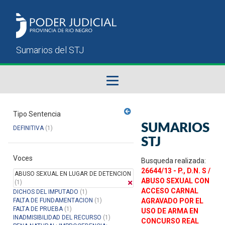
Fallos del STJ
Tipo Sentencia
SUMARIOS
DEFINITIVA
(1)
Sumarios del STJ
STJ
Voces
Manual del Usuario
Busqueda realizada:
26644/13 - P., D.N. S /
ABUSO SEXUAL EN LUGAR DE DETENCION
ABUSO SEXUAL CON
(1)
ACCESO CARNAL
DICHOS DEL IMPUTADO
(1)
FALTA DE FUNDAMENTACION
(1)
AGRAVADO POR EL
FALTA DE PRUEBA
(1)
USO DE ARMA EN
INADMISIBILIDAD DEL RECURSO
(1)
CONCURSO REAL