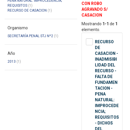
PENA NATURAL: IMPROCEDENCIA;
CON ROBO
REQUISITOS
(1)
AGRAVADO S/
RECURSO DE CASACION
(1)
CASACION
Mostrando
1-1
de
1
Organismo
elemento.
SECRETARÍA PENAL STJ Nº2
(1)
RECURSO
DE
Año
CASACION -
INADMISIBI
2013
(1)
LIDAD DEL
RECURSO -
FALTA DE
FUNDAMEN
TACION -
PENA
NATURAL:
IMPROCEDE
NCIA;
REQUISITOS
- DICHOS
DEL