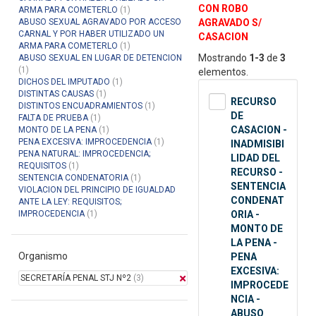
CON ROBO
ARMA PARA COMETERLO
(1)
ABUSO SEXUAL AGRAVADO POR ACCESO
AGRAVADO S/
CARNAL Y POR HABER UTILIZADO UN
CASACION
ARMA PARA COMETERLO
(1)
Mostrando
1-3
de
3
ABUSO SEXUAL EN LUGAR DE DETENCION
(1)
elementos.
DICHOS DEL IMPUTADO
(1)
DISTINTAS CAUSAS
(1)
RECURSO
DISTINTOS ENCUADRAMIENTOS
(1)
DE
FALTA DE PRUEBA
(1)
CASACION -
MONTO DE LA PENA
(1)
PENA EXCESIVA: IMPROCEDENCIA
(1)
INADMISIBI
PENA NATURAL: IMPROCEDENCIA;
LIDAD DEL
REQUISITOS
(1)
RECURSO -
SENTENCIA CONDENATORIA
(1)
SENTENCIA
VIOLACION DEL PRINCIPIO DE IGUALDAD
CONDENAT
ANTE LA LEY: REQUISITOS;
IMPROCEDENCIA
(1)
ORIA -
MONTO DE
LA PENA -
Organismo
PENA
EXCESIVA:
SECRETARÍA PENAL STJ Nº2
(3)
IMPROCEDE
NCIA -
ABUSO