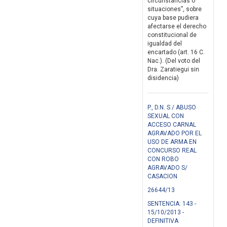
circunstancias o
situaciones”, sobre
cuya base pudiera
afectarse el derecho
constitucional de
igualdad del
encartado (art. 16 C.
Nac.). (Del voto del
Dra. Zaratiegui sin
disidencia)
P., D.N. S / ABUSO
SEXUAL CON
ACCESO CARNAL
AGRAVADO POR EL
USO DE ARMA EN
CONCURSO REAL
CON ROBO
AGRAVADO S/
CASACION
26644/13
SENTENCIA: 143 -
15/10/2013 -
DEFINITIVA