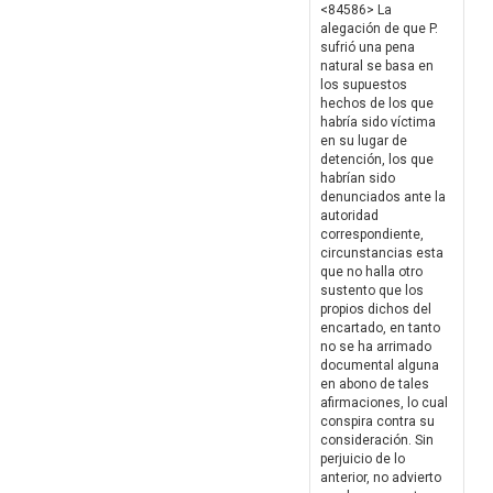
<84586> La
alegación de que P.
sufrió una pena
natural se basa en
los supuestos
hechos de los que
habría sido víctima
en su lugar de
detención, los que
habrían sido
denunciados ante la
autoridad
correspondiente,
circunstancias esta
que no halla otro
sustento que los
propios dichos del
encartado, en tanto
no se ha arrimado
documental alguna
en abono de tales
afirmaciones, lo cual
conspira contra su
consideración. Sin
perjuicio de lo
anterior, no advierto