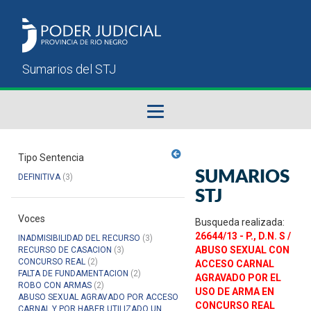
Fallos del STJ
Tipo Sentencia
SUMARIOS
DEFINITIVA
(3)
Sumarios del STJ
STJ
Voces
Manual del Usuario
Busqueda realizada:
26644/13 - P., D.N. S /
INADMISIBILIDAD DEL RECURSO
(3)
ABUSO SEXUAL CON
RECURSO DE CASACION
(3)
CONCURSO REAL
(2)
ACCESO CARNAL
FALTA DE FUNDAMENTACION
(2)
AGRAVADO POR EL
ROBO CON ARMAS
(2)
USO DE ARMA EN
ABUSO SEXUAL AGRAVADO POR ACCESO
CONCURSO REAL
CARNAL Y POR HABER UTILIZADO UN