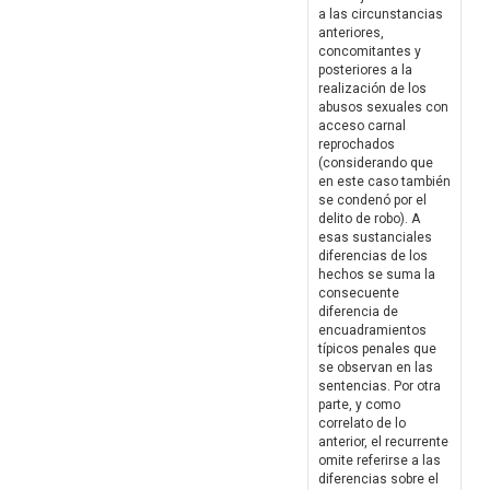
a las circunstancias
anteriores,
concomitantes y
posteriores a la
realización de los
abusos sexuales con
acceso carnal
reprochados
(considerando que
en este caso también
se condenó por el
delito de robo). A
esas sustanciales
diferencias de los
hechos se suma la
consecuente
diferencia de
encuadramientos
típicos penales que
se observan en las
sentencias. Por otra
parte, y como
correlato de lo
anterior, el recurrente
omite referirse a las
diferencias sobre el