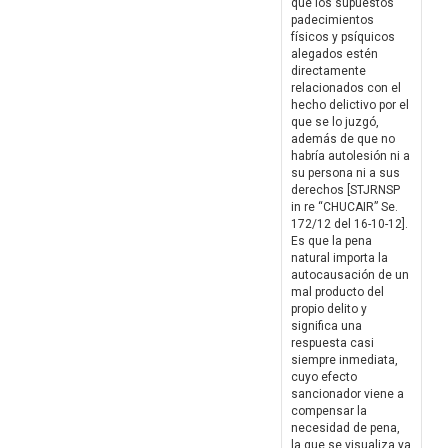
que los supuestos
padecimientos
físicos y psíquicos
alegados estén
directamente
relacionados con el
hecho delictivo por el
que se lo juzgó,
además de que no
habría autolesión ni a
su persona ni a sus
derechos [STJRNSP
in re “CHUCAIR” Se.
172/12 del 16-10-12].
Es que la pena
natural importa la
autocausación de un
mal producto del
propio delito y
significa una
respuesta casi
siempre inmediata,
cuyo efecto
sancionador viene a
compensar la
necesidad de pena,
la que se visualiza ya