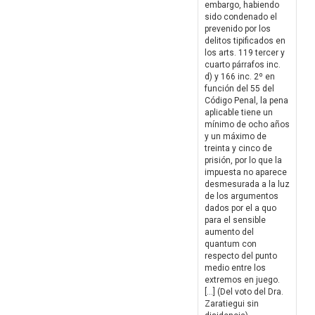
embargo, habiendo
sido condenado el
prevenido por los
delitos tipificados en
los arts. 119 tercer y
cuarto párrafos inc.
d) y 166 inc. 2º en
función del 55 del
Código Penal, la pena
aplicable tiene un
mínimo de ocho años
y un máximo de
treinta y cinco de
prisión, por lo que la
impuesta no aparece
desmesurada a la luz
de los argumentos
dados por el a quo
para el sensible
aumento del
quantum con
respecto del punto
medio entre los
extremos en juego.
[…] (Del voto del Dra.
Zaratiegui sin