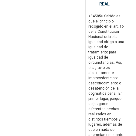
REAL
<84585> Sabido es
que el principio
recogido en el art. 16
de la Constitución
Nacional sobre la
igualdad obliga a una
igualdad de
tratamiento para
igualdad de
circunstancias. Así,
el agravio es
absolutamente
improcedente por
desconocimiento o
desatención de la
dogmática penal. En
primer lugar, porque
se juzgaron
diferentes hechos
realizados en
distintos tiempos y
lugares, además de
que en nada se
asemejan en cuanto