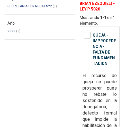
BRIAN EZEQUIEL) -
SECRETARÍA PENAL STJ Nº2
(1)
LEY P 5020
Mostrando
1-1
de
1
Año
elemento.
2023
(1)
QUEJA -
IMPROCEDE
NCIA -
FALTA DE
FUNDAMEN
TACION
El recurso de
queja no puede
prosperar pues
no rebate lo
sostenido en la
denegatoria,
defecto formal
que impide la
habilitación de la