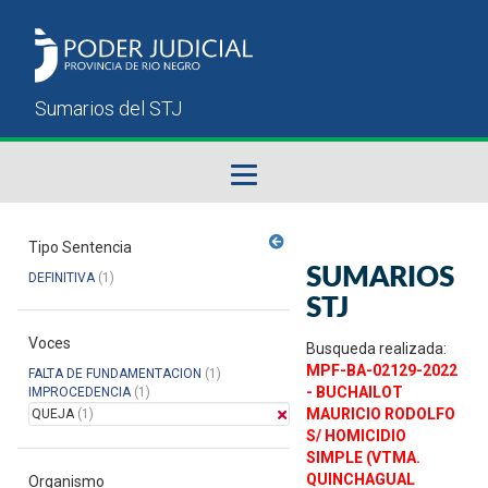
Fallos del STJ
Tipo Sentencia
SUMARIOS
DEFINITIVA
(1)
Sumarios del STJ
STJ
Voces
Manual del Usuario
Busqueda realizada:
MPF-BA-02129-2022
FALTA DE FUNDAMENTACION
(1)
- BUCHAILOT
IMPROCEDENCIA
(1)
MAURICIO RODOLFO
QUEJA
(1)
S/ HOMICIDIO
SIMPLE (VTMA.
QUINCHAGUAL
Organismo