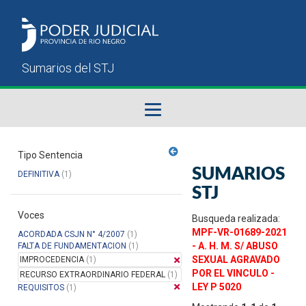
Fallos del STJ
Tipo Sentencia
SUMARIOS
DEFINITIVA
(1)
Sumarios del STJ
STJ
Voces
Manual del Usuario
Busqueda realizada:
MPF-VR-01689-2021
ACORDADA CSJN N° 4/2007
(1)
- A. H. M. S/ ABUSO
FALTA DE FUNDAMENTACION
(1)
SEXUAL AGRAVADO
IMPROCEDENCIA
(1)
POR EL VINCULO -
RECURSO EXTRAORDINARIO FEDERAL
(1)
LEY P 5020
REQUISITOS
(1)