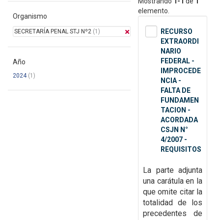
Mostrando
1-1
de
1
elemento.
Organismo
RECURSO
SECRETARÍA PENAL STJ Nº2
(1)
EXTRAORDI
NARIO
FEDERAL -
Año
IMPROCEDE
2024
(1)
NCIA -
FALTA DE
FUNDAMEN
TACION -
ACORDADA
CSJN N°
4/2007 -
REQUISITOS
La parte adjunta
una carátula en la
que omite citar la
totalidad de
los
precedentes de